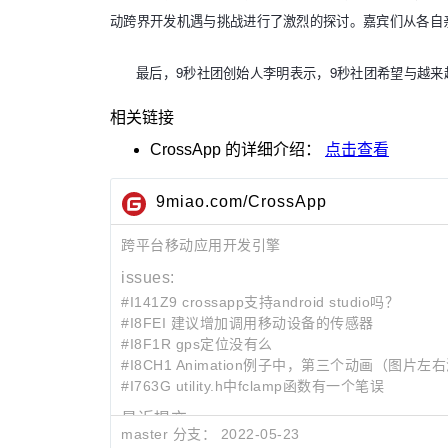
动跨界开发机遇与挑战进行了激烈的探讨。嘉宾们从各自
最后，
9
秒社团创始人李明表示，
9
秒社团希望与越来
相关链接
CrossApp
的详细介绍：
点击查看
9miao.com/CrossApp
跨平台移动应用开发引擎
issues:
#I141Z9 crossapp支持android studio吗？
#I8FEI 建议增加调用移动设备的传感器
#I8F1R gps定位没有么
#I8CH1 Animation例子中，第三个动画（图片
#I763G utility.h中fclamp函数有一个笔误
最近提交:
master 分支：
2022-05-23
344b2edc
*********************************************