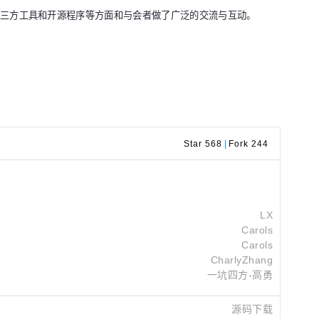
三方工具和开源程序等方面和与会者做了广泛的交流与互动。
Star 568
|
Fork 244
LX
Carols
Carols
CharlyZhang
一坑四方-高勇
源码下载
栗元峰
2022-05-23 14:00