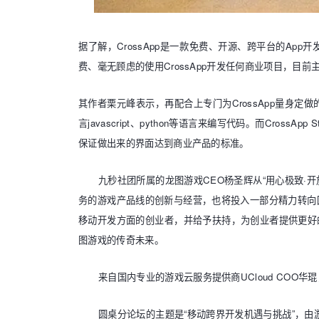
据了解，
CrossApp
是一款免费、开源、跨平台的
App
开
费、毫无顾虑的使用
CrossApp
开发任何商业项目，目前
其作者栗元峰表示，再配合上专门为
CrossApp
量身定做
言
javascript
、
python
等语言来编写代码。而
CrossApp St
保证做出来的界面达到商业产品的标准。
九秒社团所属的龙图游戏
CEO
杨圣辉从
“用心极致·
务的游戏产品线的创新与经营，也将投入一部分精力转向
移动开发方面的创业者，并给予扶持，为创业者提供更好
图游戏的传奇未来。
来自国内专业的游戏云服务提供商
UCloud COO
华琨
圆桌分论坛的主题是“移动跨界开发机遇与挑战”，由