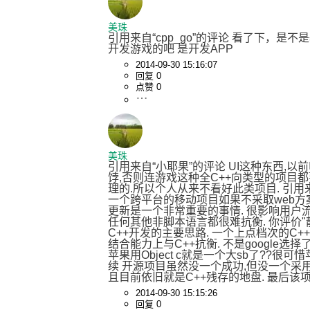
美珠
引用来自“cpp_go”的评论 看了下，是不是
开发游戏的吧 是开发APP
2014-09-30 15:16:07
回复 0
点赞 0
美珠
引用来自“小耶果”的评论 UI这种东西,以
饽,否则连游戏这种全C++向类型的项目都要
理的.所以个人从来不看好此类项目. 引用来自
一个跨平台的移动项目如果不采取web方案
更新是一个非常重要的事情. 很影响用户流失
任何其他非脚本语言都很难抗衡. 你评价"静态
C++开发的主要思路. 一个上点档次的C+
结合能力上与C++抗衡. 不是google选择了j
苹果用Object c就是一个大sb了??很可
续 开源项目虽然没一个成功,但没一个采用jav
且目前依旧就是C++残存的地盘. 最后该
2014-09-30 15:15:26
回复 0