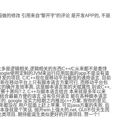
x上面做的修改 引用来自“黎开宇”的评论 是开发APP的, 不是
西大多是逻辑相关,逻辑相关的东西C++/C从来都不是香饽
ogle使用定制的JVM来运行应用层面的app不是没有道
开发的项目. C/C++现在是移动平台最佳的通用语言. 目前
动态更新在移动平台上只有脚本语言方案可行. 而移动平台包
的确开发效率高, 这是脚本语言类的天赋属性.别说C++, 
赛十黑吗? 2. C++与脚本语言结合 本来就是多年以来 
本语言结合最最方便的语言.没有任何语言 能在各种脚本语言
的. google 没实力短期之内推出c++方案. 按你的意见, 
了N年都没在 用户层面上赶上苹果. 可见java方案的失败. 后
本身就是个笑话. 抛开win上强大的.net, GUI不仅天生而
此类项目. 期待能诞生类似更好的开源项目. 赞一个！