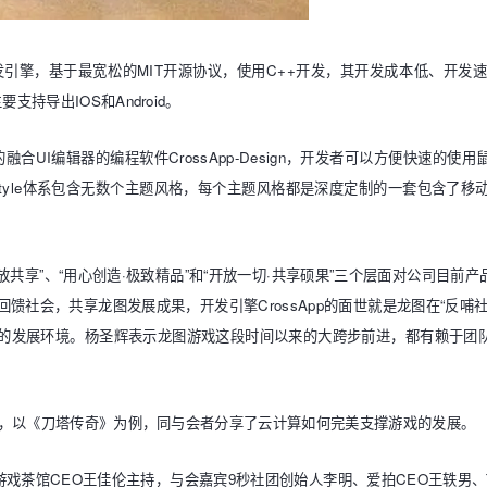
发引擎，基于最宽松的
MIT
开源协议，使用
C++
开发，其开发成本低、开发
主要支持导出
IOS
和
Android
。
的融合
UI
编辑器的编程软件
CrossApp-Design
，开发者可以方便快速的使用
yle
体系包含无数个主题风格，每个主题风格都是深度定制的一套包含了移
开放共享”、“用心创造·极致精品”和“开放一切·共享硕果”三个层面对公司
回馈社会，共享龙图发展成果，开发引擎
CrossApp
的面世就是龙图在“反哺
的发展环境。杨圣辉表示龙图游戏这段时间以来的大跨步前进，都有赖于团
，以《刀塔传奇》为例，同与会者分享了云计算如何完美支撑游戏的发展。
游戏茶馆
CEO
王佳伦主持，与会嘉宾
9
秒社团创始人李明、爱拍
CEO
王轶男、