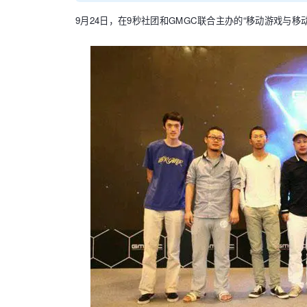
9
月
24
日，在
9
秒社团和
GMGC
联合主办的
“移动游戏与移