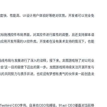
速度快、性能高、
UI
设计用户体验好等绝对优势。开发者可以完全免
鼠标拖拽控件布局界面，对其控件进行属性的调整，且还支持脚本语
动应用开发所需的
UI
控件库。开发者在没有美术支持的情况下，也能
目前产品线布局与发展进行了深入的诠释，接下来，龙图游戏除了对公司业
社会”这一目的驱使下迈出的第一步。龙图游戏将持续关注开源开发与
队的共同努力与携手并进，也欢迎有梦想有勇气的伙伴来一起创造龙
Testbird CEO
李伟、自来也
CEO
包峰铭、
91act CEO
姜磊对当前移