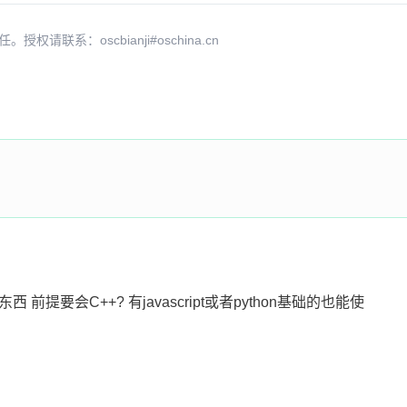
系：oscbianji#oschina.cn
前提要会C++? 有javascript或者python基础的也能使