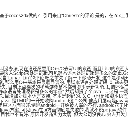
基于cocos2dx做的？ 引用来自“Chriesh”的评论 是的，在2d
前叫没办法,现在谁还愿意用C++/C去写UI的东西,而且带UI的东
嵌入Script来处理逻辑,可见静态语言处理逻辑是多么的笨重.Go
“Lunar_Lin”的评论 喷之前先了解一下移动开发. 这个是移动
, 那么用C++基本是最最靠谱的. 用脚本语言处理逻辑: 0. 
. 目前上点档次的移动游戏基本都带脚本更新功能. 1. 脚本语言
语言处理逻辑是多么的笨重" 然后却提了个java ..... 这是 一粉
+项目增加对脚本语言支持, 基本是起码的. 3. C++也是和脚
ava, 是TMD的一开始收购android这个公司,他应用层就是java写
惜苹果这方面很好.倒是android一开始被人骂的不行. android花
a方案. 可见java在ui方面彻底是失败的.我就不说pc java软件 
项目我也不看好. 原因开发商实力太弱. 但大公司没良心 会去开发