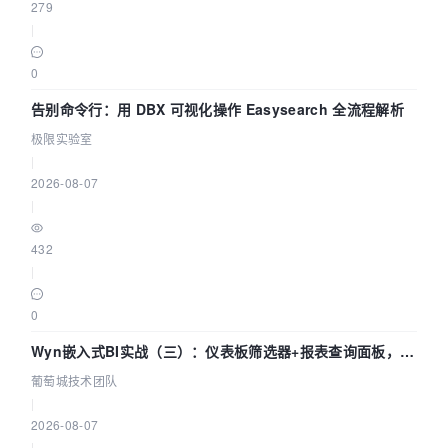
279
|
0
告别命令行：用 DBX 可视化操作 Easysearch 全流程解析
极限实验室
|
2026-08-07
|
432
|
0
Wyn嵌入式BI实战（三）：仪表板筛选器+报表查询面板，参
数联动全闭环
葡萄城技术团队
|
2026-08-07
|