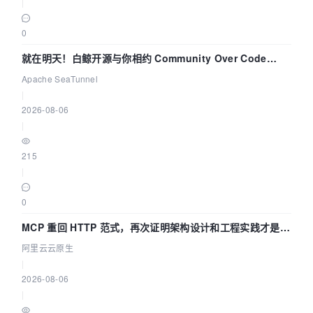
|
0
就在明天！白鲸开源与你相约 Community Over Code
Asia 2026 主题演讲！
Apache SeaTunnel
|
2026-08-06
|
215
|
0
MCP 重回 HTTP 范式，再次证明架构设计和工程实践才是稀
缺资源
阿里云云原生
|
2026-08-06
|