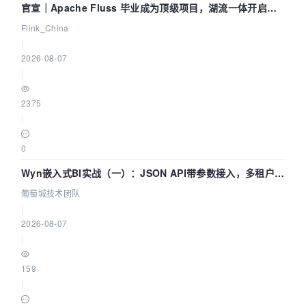
官宣｜Apache Fluss 毕业成为顶级项目，湖流一体开启
Agentic Lake 全面实时化时代
Flink_China
|
2026-08-07
|
2375
|
0
Wyn嵌入式BI实战（一）：JSON API带参数接入，多租户数
据源配置指南 | 葡萄城技术团队
葡萄城技术团队
|
2026-08-07
|
159
|