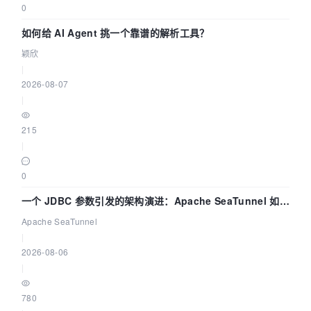
0
如何给 AI Agent 挑一个靠谱的解析工具？
颖欣
|
2026-08-07
|
215
|
0
一个 JDBC 参数引发的架构演进：Apache SeaTunnel 如何
解决数据同步中的“定时 Flush”难题
Apache SeaTunnel
|
2026-08-06
|
780