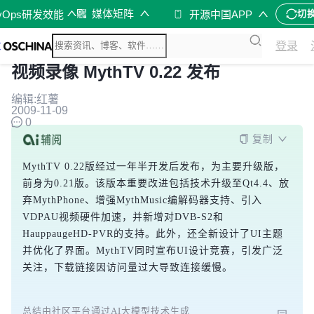
媒体矩阵
vOps研发效能
开源中国APP
切
登录
视频录像 MythTV 0.22 发布
编辑:红薯
2009-11-09
0
复制
MythTV 0.22版经过一年半开发后发布，为主要升级版，
前身为0.21版。该版本重要改进包括技术升级至Qt4.4、放
弃MythPhone、增强MythMusic编解码器支持、引入
VDPAU视频硬件加速，并新增对DVB-S2和
HauppaugeHD-PVR的支持。此外，还全新设计了UI主题
并优化了界面。MythTV同时宣布UI设计竞赛，引发广泛
关注，下载链接因访问量过大导致连接缓慢。
总结由社区平台通过AI大模型技术生成