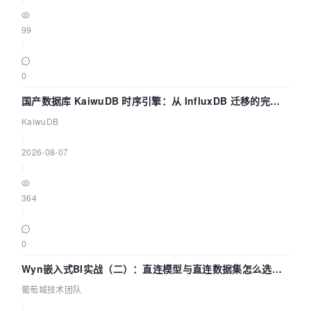
99
|
0
国产数据库 KaiwuDB 时序引擎：从 InfluxDB 迁移的完整
技术路径
KaiwuDB
|
2026-08-07
|
364
|
0
Wyn嵌入式BI实战（二）：直连模型与直连数据集怎么选，
参数为什么不生效？| 葡萄城技术团队
葡萄城技术团队
|