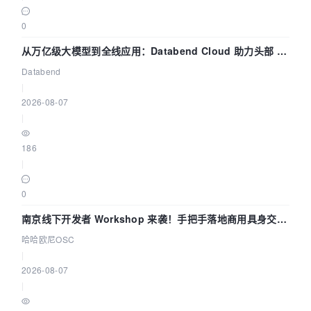
0
从万亿级大模型到全线应用：Databend Cloud 助力头部 AI
企业构建全链路 Trace 数据管道
Databend
|
2026-08-07
|
186
|
0
南京线下开发者 Workshop 来袭！手把手落地商用具身交互
智能 Agent 应用
哈哈欧尼OSC
|
2026-08-07
|