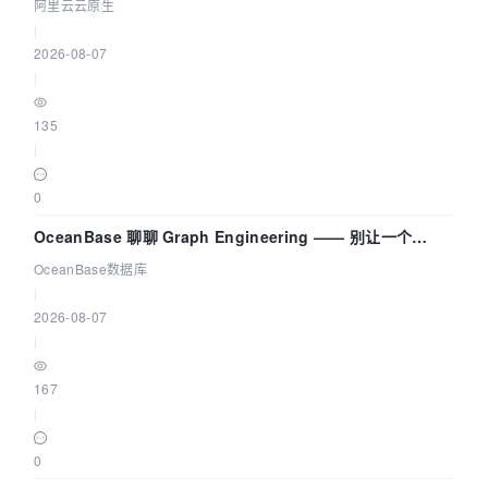
拓扑可视化构建 AI 流量治理底座
阿里云云原生
|
2026-08-07
|
135
|
0
OceanBase 聊聊 Graph Engineering —— 别让一个
Agent 既当运动员又
OceanBase数据库
|
2026-08-07
|
167
|
0