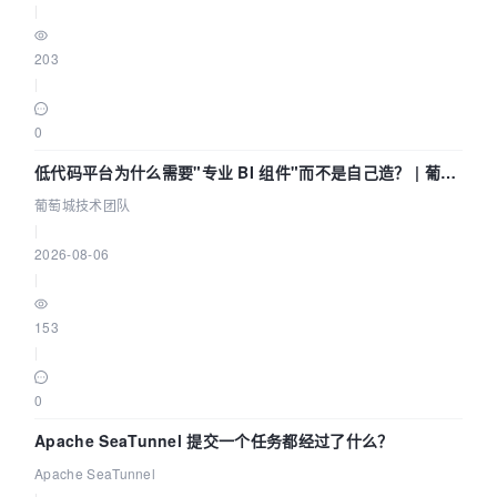
|
203
|
0
低代码平台为什么需要"专业 BI 组件"而不是自己造？ | 葡萄
城技术团队
葡萄城技术团队
|
2026-08-06
|
153
|
0
Apache SeaTunnel 提交一个任务都经过了什么？
Apache SeaTunnel