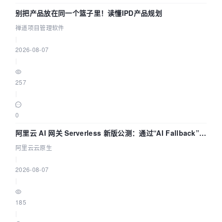
别把产品放在同一个篮子里！读懂IPD产品规划
禅道项目管理软件
|
2026-08-07
|
257
|
0
阿里云 AI 网关 Serverless 新版公测：通过“AI Fallback”与
拓扑可视化构建 AI 流量治理底座
阿里云云原生
|
2026-08-07
|
185
|