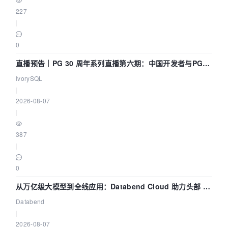
227
|
0
直播预告｜PG 30 周年系列直播第六期：中国开发者与PG内
核——我们改得动吗？我们贡献了什么？
IvorySQL
|
2026-08-07
|
387
|
0
从万亿级大模型到全线应用：Databend Cloud 助力头部 AI
企业构建全链路 Trace 数据管道
Databend
|
2026-08-07