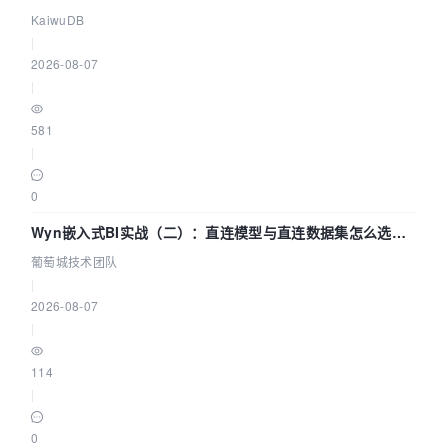
技术路径
KaiwuDB
|
2026-08-07
|
581
|
0
Wyn嵌入式BI实战（二）：直连模型与直连数据集怎么选，
参数为什么不生效？| 葡萄城技术团队
葡萄城技术团队
|
2026-08-07
|
114
|
0