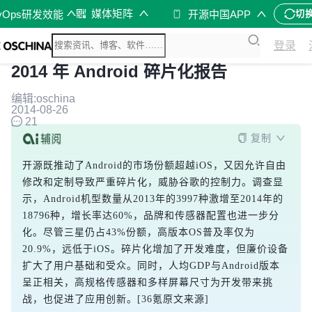
媒体矩阵
vOps研发效能
开源中国APP
切
登录
2014 年 Android 碎片化报告
编辑:oschina
2014-08-26
21
复制
开源既推动了Android的市场份额超越iOS，又因允许自由
修改和定制导致严重碎片化，威胁谷歌的控制力。调查显
示，Android机型数量从2013年的3997种激增至2014年的
18796种，增长率达60%，品牌和传感器配置也进一步分
化。尽管三星仍占43%份额，高版本OS普及率仅为
20.9%，远低于iOS。碎片化增加了开发难度，但廉价设备
扩大了用户基础和受众。同时，人均GDP与Android版本
呈正相关，高规格传感器和多样屏幕尺寸为开发带来挑
战，也促进了应用创新。[36氪原文来源]