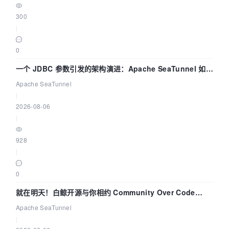
300
|
0
一个 JDBC 参数引发的架构演进：Apache SeaTunnel 如何
解决数据同步中的“定时 Flush”难题
Apache SeaTunnel
|
2026-08-06
|
928
|
0
就在明天！白鲸开源与你相约 Community Over Code
Asia 2026 主题演讲！
Apache SeaTunnel
|