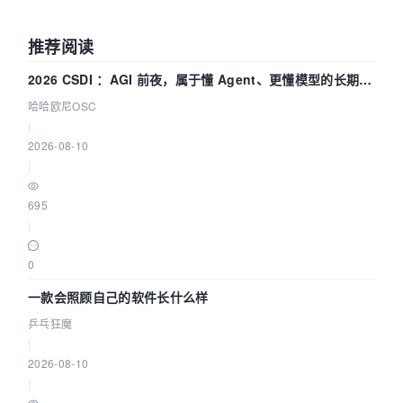
推荐阅读
2026 CSDI ：AGI 前夜，属于懂 Agent、更懂模型的长期深
耕企业
哈哈欧尼OSC
|
2026-08-10
|
695
|
0
一款会照顾自己的软件长什么样
乒乓狂魔
|
2026-08-10
|