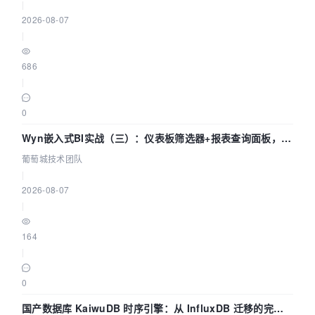
|
2026-08-07
|
686
|
0
Wyn嵌入式BI实战（三）：仪表板筛选器+报表查询面板，参
数联动全闭环
葡萄城技术团队
|
2026-08-07
|
164
|
0
国产数据库 KaiwuDB 时序引擎：从 InfluxDB 迁移的完整