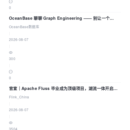
0
OceanBase 聊聊 Graph Engineering —— 别让一个
Agent 既当运动员又
OceanBase数据库
|
2026-08-07
|
300
|
0
官宣｜Apache Fluss 毕业成为顶级项目，湖流一体开启
Agentic Lake 全面实时化时代
Flink_China
|
2026-08-07
|
3504