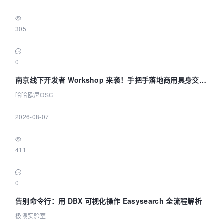
|
305
|
0
南京线下开发者 Workshop 来袭！手把手落地商用具身交互
智能 Agent 应用
哈哈欧尼OSC
|
2026-08-07
|
411
|
0
告别命令行：用 DBX 可视化操作 Easysearch 全流程解析
极限实验室