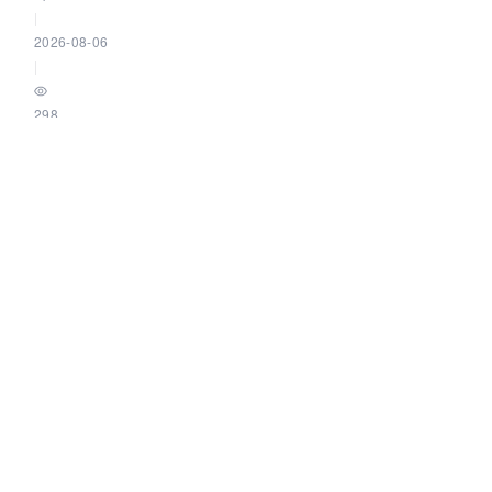
|
2026-08-06
|
298
|
0
倒计时 1 天！Apache SeaTunnel 6 个议题将亮相
Community Over Code Asia 2026
Apache SeaTunnel
|
2026-08-06
|
238
|
0