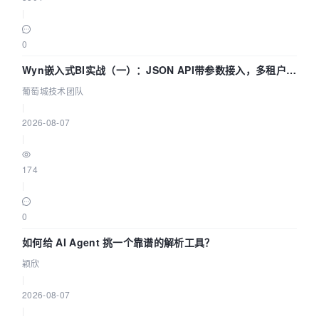
|
0
Wyn嵌入式BI实战（一）：JSON API带参数接入，多租户数
据源配置指南 | 葡萄城技术团队
葡萄城技术团队
|
2026-08-07
|
174
|
0
如何给 AI Agent 挑一个靠谱的解析工具？
颖欣
|
2026-08-07
|