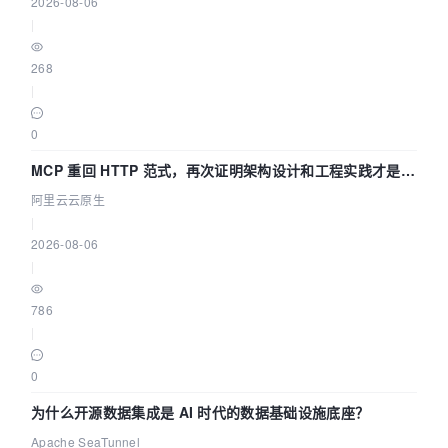
2026-08-06
|
268
|
0
MCP 重回 HTTP 范式，再次证明架构设计和工程实践才是稀
缺资源
阿里云云原生
|
2026-08-06
|
786
|
0
为什么开源数据集成是 AI 时代的数据基础设施底座？
Apache SeaTunnel