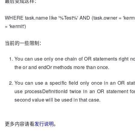
最后变成这样：
WHERE task.name like '%Test%' AND (task.owner = 'kermi
= 'kermit')
当前的一些限制：
You can use only one chain of OR statements right n
the or and endOr methods more than once.
You can use a specific field only once in an OR sta
use processDefinitionId twice in an OR statement fo
second value will be used in that case.
更多内容请看
发行说明
。