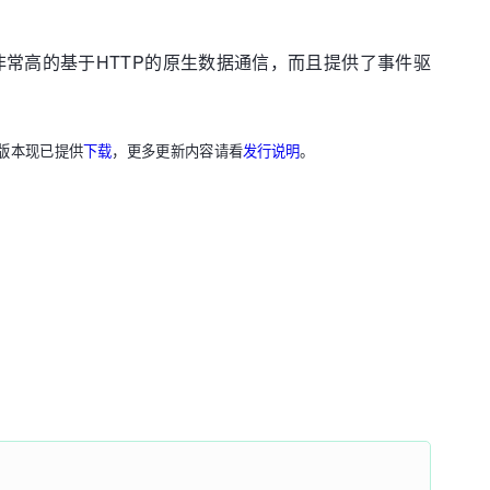
性能要求非常高的基于HTTP的原生数据通信，而且提供了事件驱
级。此版本现已提供
下载
，更多更新内容请看
发行说明
。