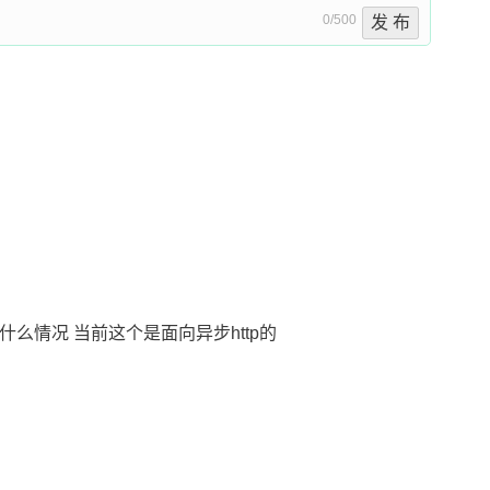
0/500
发 布
-released 什么情况 当前这个是面向异步http的