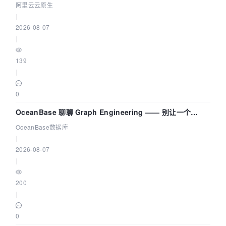
拓扑可视化构建 AI 流量治理底座
阿里云云原生
|
2026-08-07
|
139
|
0
OceanBase 聊聊 Graph Engineering —— 别让一个
Agent 既当运动员又
OceanBase数据库
|
2026-08-07
|
200
|
0