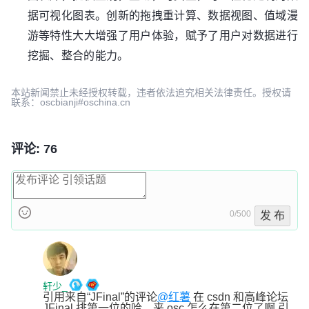
据可视化图表。创新的拖拽重计算、数据视图、值域漫
游等特性大大增强了用户体验，赋予了用户对数据进行
挖掘、整合的能力。
本站新闻禁止未经授权转载，违者依法追究相关法律责任。授权请
联系：oscbianji#oschina.cn
评论: 76
0/500
发 布
轩少_
引用来自“JFinal”的评论
@红薯
 在 csdn 和高峰论坛 
JFinal 排第一位的哈，来 osc 怎么在第二位了啊 引