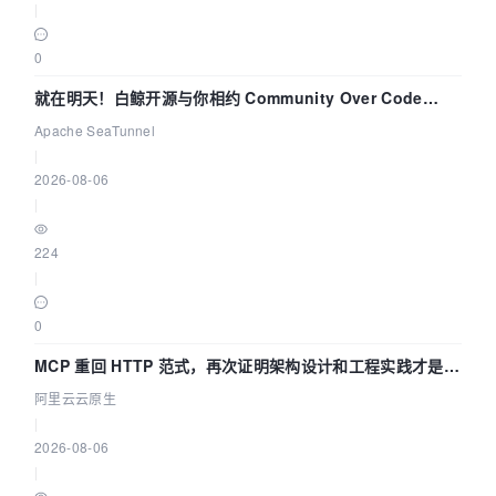
|
0
就在明天！白鲸开源与你相约 Community Over Code
Asia 2026 主题演讲！
Apache SeaTunnel
|
2026-08-06
|
224
|
0
MCP 重回 HTTP 范式，再次证明架构设计和工程实践才是稀
缺资源
阿里云云原生
|
2026-08-06
|