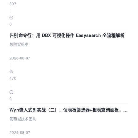
307
|
0
告别命令行：用 DBX 可视化操作 Easysearch 全流程解析
极限实验室
|
2026-08-07
|
470
|
0
Wyn嵌入式BI实战（三）：仪表板筛选器+报表查询面板，参
数联动全闭环
葡萄城技术团队
|
2026-08-07