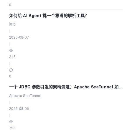
0
如何给 AI Agent 挑一个靠谱的解析工具？
颖欣
|
2026-08-07
|
215
|
0
一个 JDBC 参数引发的架构演进：Apache SeaTunnel 如何
解决数据同步中的“定时 Flush”难题
Apache SeaTunnel
|
2026-08-06
|
796