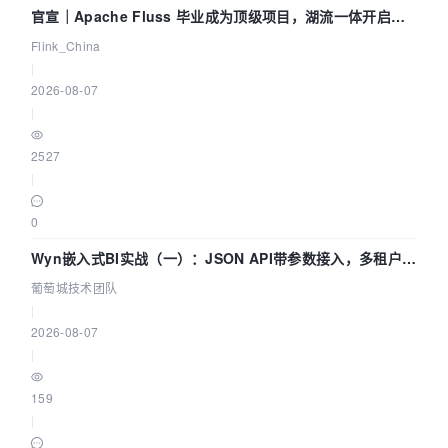
官宣｜Apache Fluss 毕业成为顶级项目，湖流一体开启
Agentic Lake 全面实时化时代
Flink_China
|
2026-08-07
|
2527
|
0
Wyn嵌入式BI实战（一）：JSON API带参数接入，多租户数
据源配置指南 | 葡萄城技术团队
葡萄城技术团队
|
2026-08-07
|
159
|