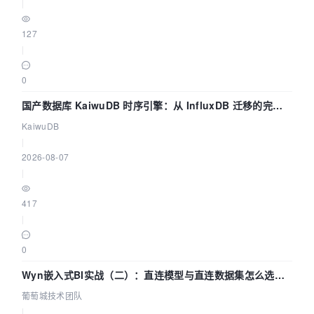
|
127
|
0
国产数据库 KaiwuDB 时序引擎：从 InfluxDB 迁移的完整
技术路径
KaiwuDB
|
2026-08-07
|
417
|
0
Wyn嵌入式BI实战（二）：直连模型与直连数据集怎么选，
参数为什么不生效？| 葡萄城技术团队
葡萄城技术团队
|