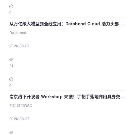
0
从万亿级大模型到全线应用：Databend Cloud 助力头部 AI
企业构建全链路 Trace 数据管道
Databend
|
2026-08-07
|
211
|
0
南京线下开发者 Workshop 来袭！手把手落地商用具身交互
智能 Agent 应用
哈哈欧尼OSC
|
2026-08-07
|