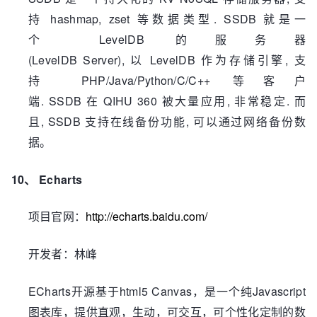
hashmap, zset
. SSDB
持
等数据类型
就是一
LevelDB
个
的服务器
(LevelDB Server),
LevelDB
,
以
作为存储引擎
支
PHP/Java/Python/C/C++
持
等客户
. SSDB
QIHU 360
,
.
端
在
被大量应用
非常稳定
而
, SSDB
,
且
支持在线备份功能
可以通过网络备份数
据。
10、
Echarts
http://echarts.baidu.com/
项目官网：
开发者：林峰
ECharts
html5 Canvas
Javascript
开源基于
，是一个纯
图表库，提供直观，生动，可交互，可个性化定制的数