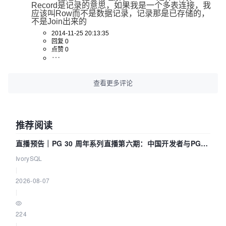
Record是记录的意思，如果我是一个多表连接，我
应该叫Row而不是数据记录，记录那是已存储的，
不是Join出来的
2014-11-25 20:13:35
回复 0
点赞 0
查看更多评论
推荐阅读
直播预告｜PG 30 周年系列直播第六期：中国开发者与PG内
核——我们改得动吗？我们贡献了什么？
IvorySQL
|
2026-08-07
|
224
|