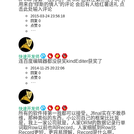
用来自“缪斯的情人”的评论 会后有人给红薯送礼 点
击此处输入评论
2015-03-24 23:56:18
回复 0
点赞 0
快速开发师
连百度编辑器都没获奖kindEditer获奖了
2014-11-25 20:22:06
回复 0
点赞 0
快速开发师
所有的软件排第一我都可以接受，Jfinal实在不敢恭
维，那种类似的东西，小公司自己的框架比比皆
是，我上一家公司就是，人家ORM的数据记录行单
词取Row以前也叫Record，人家细腻到Row比
Record更短，更容易理解，Record是什么啊，