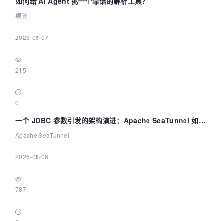
如何给 AI Agent 挑一个靠谱的解析工具？
颖欣
|
2026-08-07
|
215
|
0
一个 JDBC 参数引发的架构演进：Apache SeaTunnel 如何
解决数据同步中的“定时 Flush”难题
Apache SeaTunnel
|
2026-08-06
|
787
|