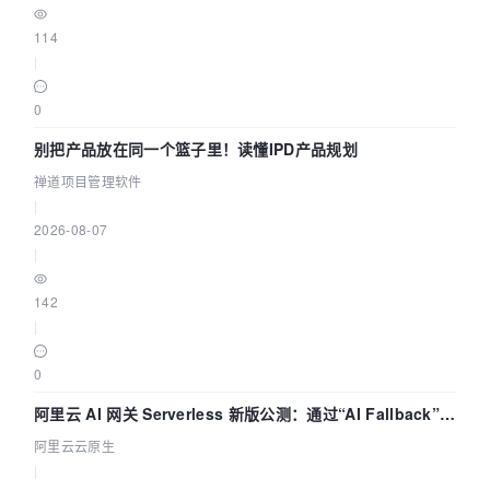
114
|
0
别把产品放在同一个篮子里！读懂IPD产品规划
禅道项目管理软件
|
2026-08-07
|
142
|
0
阿里云 AI 网关 Serverless 新版公测：通过“AI Fallback”与
拓扑可视化构建 AI 流量治理底座
阿里云云原生
|