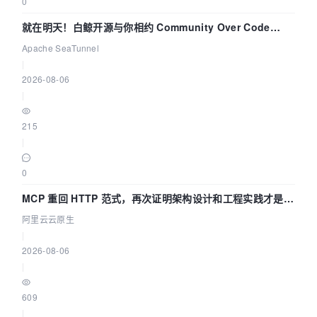
0
就在明天！白鲸开源与你相约 Community Over Code
Asia 2026 主题演讲！
Apache SeaTunnel
|
2026-08-06
|
215
|
0
MCP 重回 HTTP 范式，再次证明架构设计和工程实践才是稀
缺资源
阿里云云原生
|
2026-08-06
|
609
|