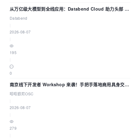
从万亿级大模型到全线应用：Databend Cloud 助力头部 AI
企业构建全链路 Trace 数据管道
Databend
|
2026-08-07
|
195
|
0
南京线下开发者 Workshop 来袭！手把手落地商用具身交互
智能 Agent 应用
哈哈欧尼OSC
|
2026-08-07
|
279
|