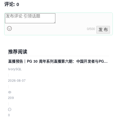
评论: 0
0/500
发 布
推荐阅读
直播预告｜PG 30 周年系列直播第六期：中国开发者与PG内
核——我们改得动吗？我们贡献了什么？
IvorySQL
|
2026-08-07
|
209
|
0