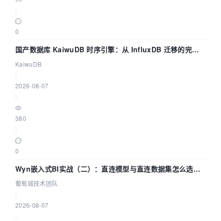
|
0
国产数据库 KaiwuDB 时序引擎：从 InfluxDB 迁移的完整
技术路径
KaiwuDB
|
2026-08-07
|
380
|
0
Wyn嵌入式BI实战（二）：直连模型与直连数据集怎么选，
参数为什么不生效？| 葡萄城技术团队
葡萄城技术团队
|
2026-08-07
|