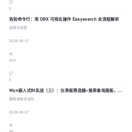
0
告别命令行：用 DBX 可视化操作 Easysearch 全流程解析
极限实验室
|
2026-08-07
|
432
|
0
Wyn嵌入式BI实战（三）：仪表板筛选器+报表查询面板，参
数联动全闭环
葡萄城技术团队
|
2026-08-07
|
99