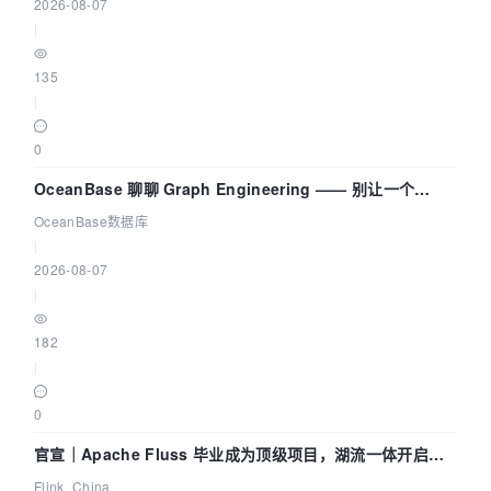
2026-08-07
|
135
|
0
OceanBase 聊聊 Graph Engineering —— 别让一个
Agent 既当运动员又
OceanBase数据库
|
2026-08-07
|
182
|
0
官宣｜Apache Fluss 毕业成为顶级项目，湖流一体开启
Agentic Lake 全面实时化时代
Flink_China