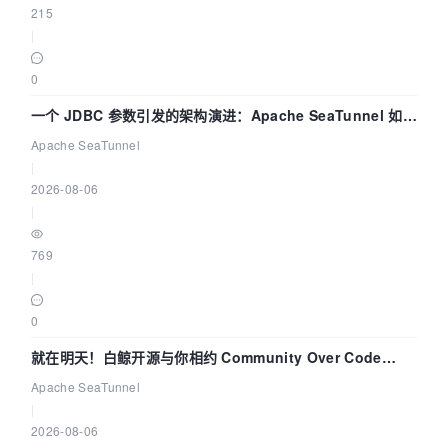
215
|
0
一个 JDBC 参数引发的架构演进：Apache SeaTunnel 如何
解决数据同步中的“定时 Flush”难题
Apache SeaTunnel
|
2026-08-06
|
769
|
0
就在明天！白鲸开源与你相约 Community Over Code
Asia 2026 主题演讲！
Apache SeaTunnel
|
2026-08-06