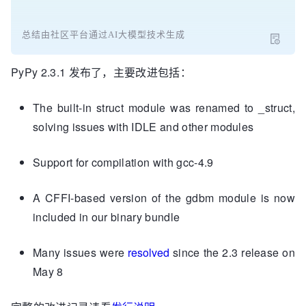
总结由社区平台通过AI大模型技术生成
PyPy 2.3.1 发布了，主要改进包括：
The built-in
struct
module was renamed to
_struct
,
solving issues with IDLE and other modules
Support for compilation with gcc-4.9
A CFFI-based version of the gdbm module is now
included in our binary bundle
Many issues were
resolved
since the 2.3 release on
May 8