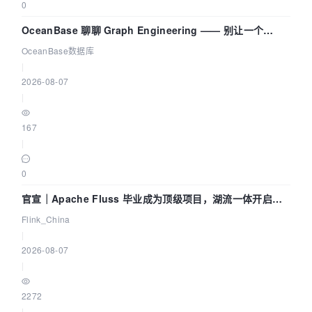
0
OceanBase 聊聊 Graph Engineering —— 别让一个
Agent 既当运动员又
OceanBase数据库
|
2026-08-07
|
167
|
0
官宣｜Apache Fluss 毕业成为顶级项目，湖流一体开启
Agentic Lake 全面实时化时代
Flink_China
|
2026-08-07
|
2272
|