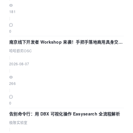
181
|
0
南京线下开发者 Workshop 来袭！手把手落地商用具身交互
智能 Agent 应用
哈哈欧尼OSC
|
2026-08-07
|
266
|
0
告别命令行：用 DBX 可视化操作 Easysearch 全流程解析
极限实验室
|