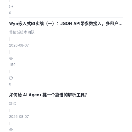
0
Wyn嵌入式BI实战（一）：JSON API带参数接入，多租户数
据源配置指南 | 葡萄城技术团队
葡萄城技术团队
|
2026-08-07
|
159
|
0
如何给 AI Agent 挑一个靠谱的解析工具？
颖欣
|
2026-08-07
|