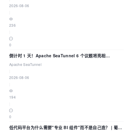
2026-08-06
|
236
|
0
倒计时 1 天！Apache SeaTunnel 6 个议题将亮相
Community Over Code Asia 2026
Apache SeaTunnel
|
2026-08-06
|
194
|
0
低代码平台为什么需要"专业 BI 组件"而不是自己造？ | 葡萄