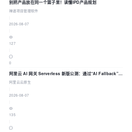
别把产品放在同一个篮子里！读懂IPD产品规划
禅道项目管理软件
|
2026-08-07
|
127
|
0
阿里云 AI 网关 Serverless 新版公测：通过“AI Fallback”与
拓扑可视化构建 AI 流量治理底座
阿里云云原生
|
2026-08-07
|
135
|