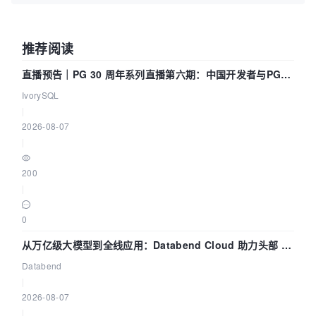
推荐阅读
直播预告｜PG 30 周年系列直播第六期：中国开发者与PG内
核——我们改得动吗？我们贡献了什么？
IvorySQL
|
2026-08-07
|
200
|
0
从万亿级大模型到全线应用：Databend Cloud 助力头部 AI
企业构建全链路 Trace 数据管道
Databend
|
2026-08-07
|