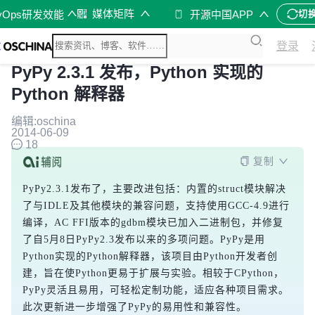
媒体矩阵
vOps研发效能
开源中国APP
切
登录
PyPy 2.3.1 发布，Python 实现的
Python 解释器
编辑:oschina
2014-06-09
18
复制
PyPy2.3.1发布了，主要改进包括：内置的
struct
模块解决
了与IDLE及其他模块的兼容问题，支持使用GCC-4.9进行
编译，AC FFI版本的
gdbm
模块已加入二进制包，并修复
了自5月8日PyPy2.3发布以来的多项问题。PyPy是用
Python实现的Python解释器，该项目由Python开发者创
建，旨在使Python更易于扩展与实验。相较于CPython，
PyPy灵活且易用，可轻松定制功能，适应各种项目需求。
此次更新进一步增强了PyPy的易用性和兼容性。