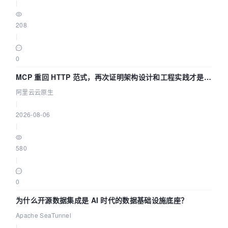
|
208
|
0
MCP 重回 HTTP 范式，再次证明架构设计和工程实践才是稀
缺资源
阿里云云原生
|
2026-08-06
|
580
|
0
为什么开源数据集成是 AI 时代的数据基础设施底座？
Apache SeaTunnel
|