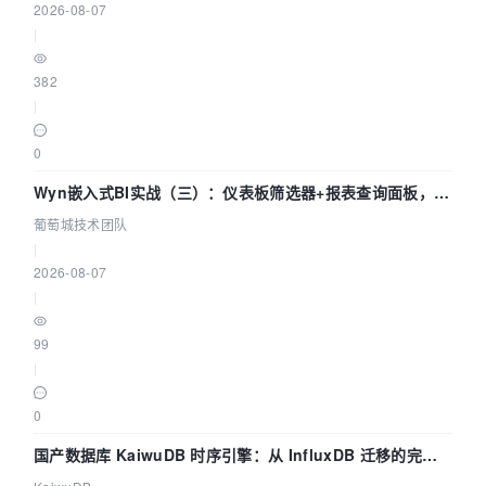
2026-08-07
|
382
|
0
Wyn嵌入式BI实战（三）：仪表板筛选器+报表查询面板，参
数联动全闭环
葡萄城技术团队
|
2026-08-07
|
99
|
0
国产数据库 KaiwuDB 时序引擎：从 InfluxDB 迁移的完整
技术路径