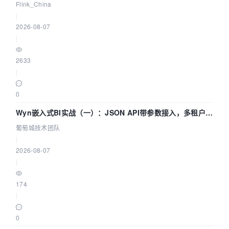
Agentic Lake 全面实时化时代
Flink_China
|
2026-08-07
|
2633
|
0
Wyn嵌入式BI实战（一）：JSON API带参数接入，多租户数
据源配置指南 | 葡萄城技术团队
葡萄城技术团队
|
2026-08-07
|
174
|
0