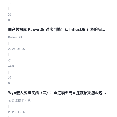
127
|
0
国产数据库 KaiwuDB 时序引擎：从 InfluxDB 迁移的完整
技术路径
KaiwuDB
|
2026-08-07
|
443
|
0
Wyn嵌入式BI实战（二）：直连模型与直连数据集怎么选，
参数为什么不生效？| 葡萄城技术团队
葡萄城技术团队
|
2026-08-07