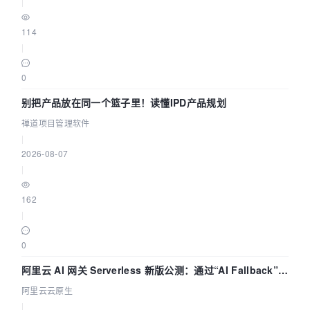
|
114
|
0
别把产品放在同一个篮子里！读懂IPD产品规划
禅道项目管理软件
|
2026-08-07
|
162
|
0
阿里云 AI 网关 Serverless 新版公测：通过“AI Fallback”与
拓扑可视化构建 AI 流量治理底座
阿里云云原生
|