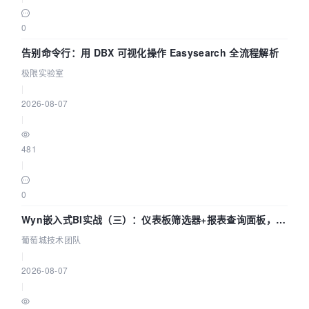
0
告别命令行：用 DBX 可视化操作 Easysearch 全流程解析
极限实验室
|
2026-08-07
|
481
|
0
Wyn嵌入式BI实战（三）：仪表板筛选器+报表查询面板，参
数联动全闭环
葡萄城技术团队
|
2026-08-07
|