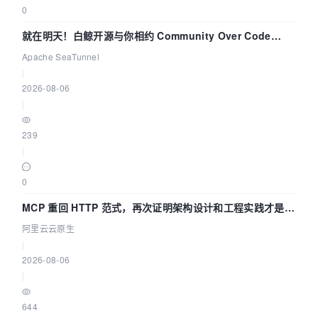
0
就在明天！白鲸开源与你相约 Community Over Code
Asia 2026 主题演讲！
Apache SeaTunnel
|
2026-08-06
|
239
|
0
MCP 重回 HTTP 范式，再次证明架构设计和工程实践才是稀
缺资源
阿里云云原生
|
2026-08-06
|
644