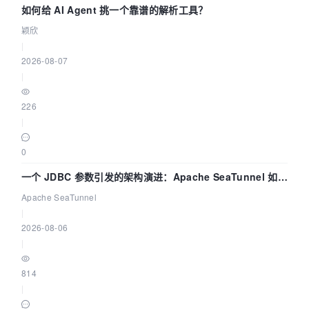
如何给 AI Agent 挑一个靠谱的解析工具？
颖欣
|
2026-08-07
|
226
|
0
一个 JDBC 参数引发的架构演进：Apache SeaTunnel 如何
解决数据同步中的“定时 Flush”难题
Apache SeaTunnel
|
2026-08-06
|
814
|