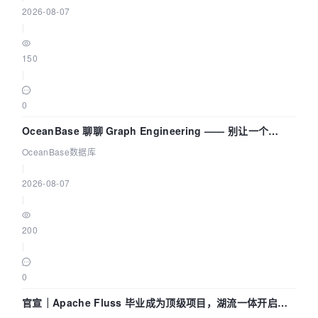
2026-08-07
|
150
|
0
OceanBase 聊聊 Graph Engineering —— 别让一个
Agent 既当运动员又
OceanBase数据库
|
2026-08-07
|
200
|
0
官宣｜Apache Fluss 毕业成为顶级项目，湖流一体开启