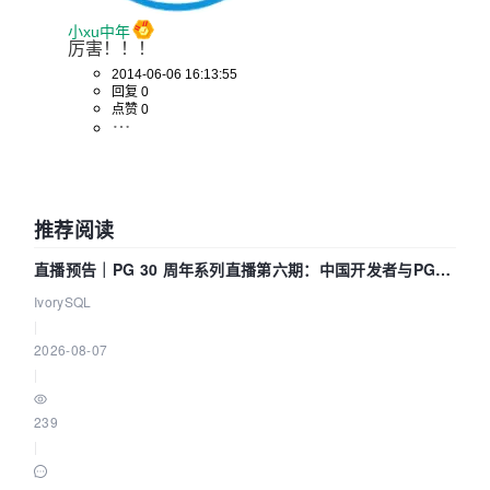
小xu中年
厉害！！！
2014-06-06 16:13:55
回复 0
点赞 0
推荐阅读
直播预告｜PG 30 周年系列直播第六期：中国开发者与PG内
核——我们改得动吗？我们贡献了什么？
IvorySQL
|
2026-08-07
|
239
|