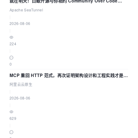
就在明天！白鲸开源与你相约 Community Over Code
Asia 2026 主题演讲！
Apache SeaTunnel
|
2026-08-06
|
224
|
0
MCP 重回 HTTP 范式，再次证明架构设计和工程实践才是稀
缺资源
阿里云云原生
|
2026-08-06
|
629
|