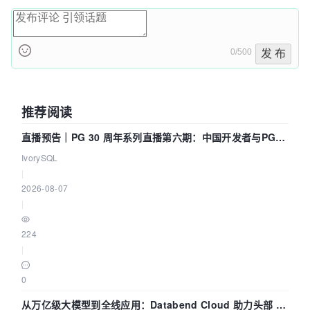
0/500
发 布
推荐阅读
直播预告｜PG 30 周年系列直播第六期：中国开发者与PG内
核——我们改得动吗？我们贡献了什么？
IvorySQL
|
2026-08-07
|
224
|
0
从万亿级大模型到全线应用：Databend Cloud 助力头部 AI