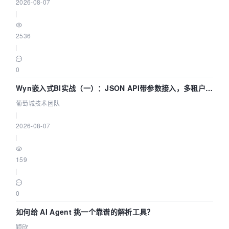
2026-08-07
|
2536
|
0
Wyn嵌入式BI实战（一）：JSON API带参数接入，多租户数
据源配置指南 | 葡萄城技术团队
葡萄城技术团队
|
2026-08-07
|
159
|
0
如何给 AI Agent 挑一个靠谱的解析工具？
颖欣