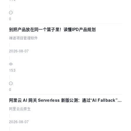
|
0
别把产品放在同一个篮子里！读懂IPD产品规划
禅道项目管理软件
|
2026-08-07
|
153
|
0
阿里云 AI 网关 Serverless 新版公测：通过“AI Fallback”与
拓扑可视化构建 AI 流量治理底座
阿里云云原生
|
2026-08-07
|