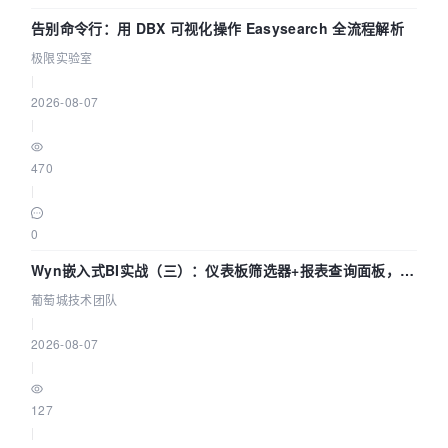
告别命令行：用 DBX 可视化操作 Easysearch 全流程解析
极限实验室
|
2026-08-07
|
470
|
0
Wyn嵌入式BI实战（三）：仪表板筛选器+报表查询面板，参
数联动全闭环
葡萄城技术团队
|
2026-08-07
|
127
|