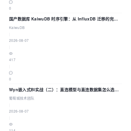
0
国产数据库 KaiwuDB 时序引擎：从 InfluxDB 迁移的完整
技术路径
KaiwuDB
|
2026-08-07
|
417
|
0
Wyn嵌入式BI实战（二）：直连模型与直连数据集怎么选，
参数为什么不生效？| 葡萄城技术团队
葡萄城技术团队
|
2026-08-07
|
114