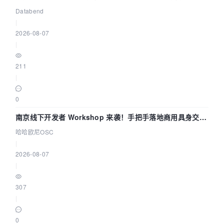
企业构建全链路 Trace 数据管道
Databend
|
2026-08-07
|
211
|
0
南京线下开发者 Workshop 来袭！手把手落地商用具身交互
智能 Agent 应用
哈哈欧尼OSC
|
2026-08-07
|
307
|
0