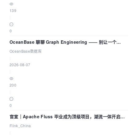
139
|
0
OceanBase 聊聊 Graph Engineering —— 别让一个
Agent 既当运动员又
OceanBase数据库
|
2026-08-07
|
200
|
0
官宣｜Apache Fluss 毕业成为顶级项目，湖流一体开启
Agentic Lake 全面实时化时代
Flink_China
|