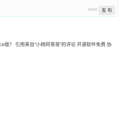
0/500
发 布
ource版？ 引用来自“小杨阿哥哥”的评论 开源软件免费 协