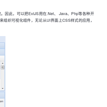
此，可以把ExtJS用在.Net、 Java、Php等各种开
g等机制来组织可视化组件，无论从UI界面上CSS样式的应用，