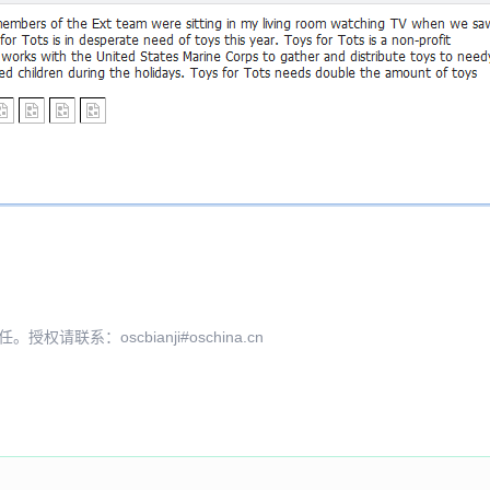
系：oscbianji#oschina.cn