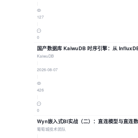
|
127
|
0
国产数据库 KaiwuDB 时序引擎：从 Influ
KaiwuDB
|
2026-08-07
|
426
|
0
Wyn嵌入式BI实战（二）：直连模型与直连
葡萄城技术团队
|