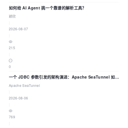
如何给 AI Agent 挑一个靠谱的解析工具？
颖欣
|
2026-08-07
|
215
|
0
一个 JDBC 参数引发的架构演进：Apache SeaTunnel 如何
解决数据同步中的“定时 Flush”难题
Apache SeaTunnel
|
2026-08-06
|
769
|