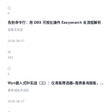
|
0
告别命令行：用 DBX 可视化操作 Easysearch 全流程解析
极限实验室
|
2026-08-07
|
382
|
0
Wyn嵌入式BI实战（三）：仪表板筛选器+报表查询面板，参
数联动全闭环
葡萄城技术团队
|
2026-08-07
|