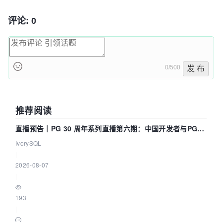
评论: 0
0/500
发 布
推荐阅读
直播预告｜PG 30 周年系列直播第六期：中国开发者与PG内
核——我们改得动吗？我们贡献了什么？
IvorySQL
|
2026-08-07
|
193
|