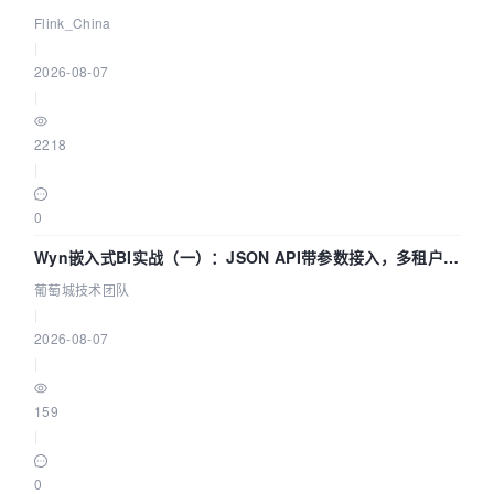
Agentic Lake 全面实时化时代
Flink_China
|
2026-08-07
|
2218
|
0
Wyn嵌入式BI实战（一）：JSON API带参数接入，多租户数
据源配置指南 | 葡萄城技术团队
葡萄城技术团队
|
2026-08-07
|
159
|
0