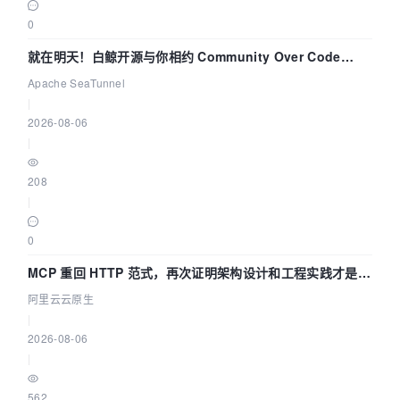
0
就在明天！白鲸开源与你相约 Community Over Code
Asia 2026 主题演讲！
Apache SeaTunnel
|
2026-08-06
|
208
|
0
MCP 重回 HTTP 范式，再次证明架构设计和工程实践才是稀
缺资源
阿里云云原生
|
2026-08-06
|
562