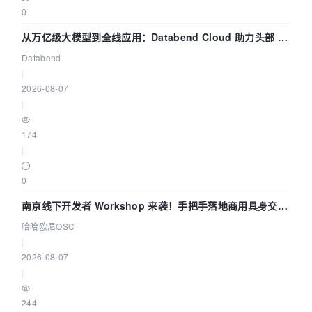
0
从万亿级大模型到全线应用：Databend Cloud 助力头部 AI
企业构建全链路 Trace 数据管道
Databend
|
2026-08-07
|
174
|
0
南京线下开发者 Workshop 来袭！手把手落地商用具身交互
智能 Agent 应用
哈哈欧尼OSC
|
2026-08-07
|
244