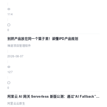
|
114
|
0
别把产品放在同一个篮子里！读懂IPD产品规划
禅道项目管理软件
|
2026-08-07
|
127
|
0
阿里云 AI 网关 Serverless 新版公测：通过“AI Fallback”与
拓扑可视化构建 AI 流量治理底座
阿里云云原生