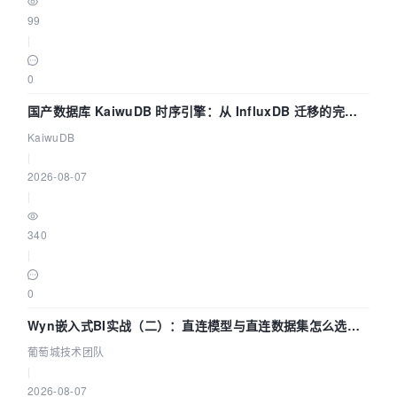
99
|
0
国产数据库 KaiwuDB 时序引擎：从 InfluxDB 迁移的完整
技术路径
KaiwuDB
|
2026-08-07
|
340
|
0
Wyn嵌入式BI实战（二）：直连模型与直连数据集怎么选，
参数为什么不生效？| 葡萄城技术团队
葡萄城技术团队
|
2026-08-07