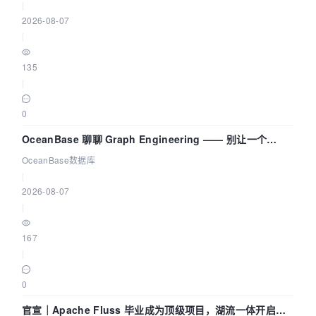
|
2026-08-07
|
135
|
0
OceanBase 聊聊 Graph Engineering —— 别让一个
Agent 既当运动员又
OceanBase数据库
|
2026-08-07
|
167
|
0
官宣｜Apache Fluss 毕业成为顶级项目，湖流一体开启