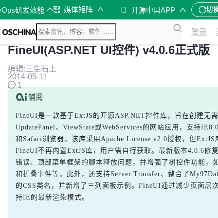
媒体矩阵
vOps研发效能
开源中国APP
切
登录
FineUI(ASP.NET UI控件) v4.0.6正式版
编辑:三生石上
2014-05-11
1
FineUI是一款基于ExtJS的开源ASP.NET控件库，旨在创建无需Jav
UpdatePanel、ViewState或WebServices的网站应用，支持IE8.0
和Safari浏览器。该库采用Apache License v2.0授权，但Ex
FineUI不再内置ExtJS库，用户需自行获取。最新版本4.0.
错误、顶部菜单框架的脚本释放问题，并增强了树控件功能，
和折叠事件等。此外，还支持Server.Transfer、整合了My97Da
的CSS类名，并新增了三列面板示例。FineUI通过减少页面
持IE的最新渲染模式。