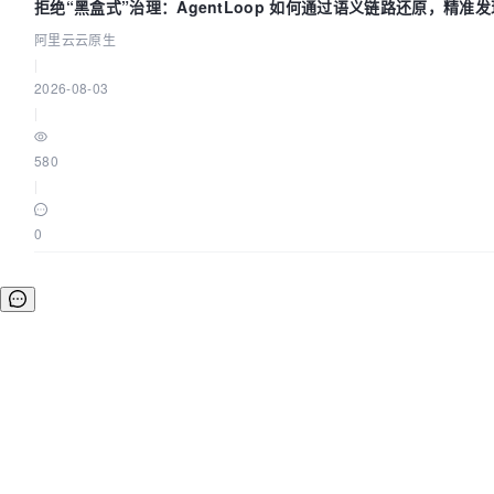
拒绝“黑盒式”治理：AgentLoop 如何通过语义链路还原，精准发
阿里云云原生
|
2026-08-03
|
580
|
0
©OSCHINA(OSChina.NET)
京ICP备2025119063号