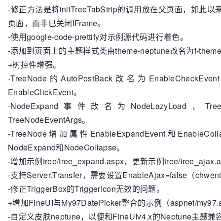
-修正方法是将initTreeTabStrip的调用放在父页面，如此以来
页面，而非已关闭IFrame。
-使用google-code-prettify对示例源代码进行着色。
-添加到页面上的主题样式类由theme-neptune改名为f-theme-
+树控件增强。
-TreeNode的AutoPostBack改名为EnableCheckEve
EnableClickEvent。
-NodeExpand事件改名为NodeLazyLoad，Tree
TreeNodeEventArgs。
-TreeNode增加属性EnableExpandEvent和EnableCo
NodeExpand和NodeCollapse。
-增加示例tree/tree_expand.aspx，更新示例tree/tree_ajax.
-支持Server.Transfer，需要设置EnableAjax=false（chwe
-修正TriggerBox的TriggerIcon无效的问题。
+增加FineUI与My97DatePicker整合的示例（aspnet/my97
-自定义皮肤neptune，以便和FineUIv4.x的Neptune主题兼