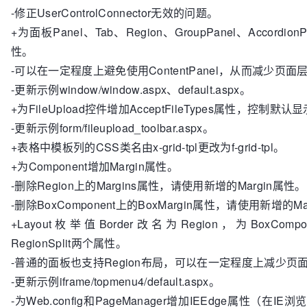
-修正UserControlConnector无效的问题。
+为面板Panel、Tab、Region、GroupPanel、Accordion
性。
-可以在一定程度上避免使用ContentPanel，从而减少
-更新示例window/window.aspx、default.aspx。
+为FileUpload控件增加AcceptFileTypes属性，控
-更新示例form/fileupload_toolbar.aspx。
+表格中模板列的CSS类名由x-grid-tpl更改为f-grid-tpl。
+为Component增加Margin属性。
-删除Region上的Margins属性，请使用新增的Margin属性。
-删除BoxComponent上的BoxMargin属性，请使用新增的Ma
+Layout枚举值Border改名为Region，为BoxCompone
RegionSplit两个属性。
-普通的面板也支持Region布局，可以在一定程度上减少页
-更新示例iframe/topmenu4/default.aspx。
-为Web.config和PageManager增加IEEdge属性（