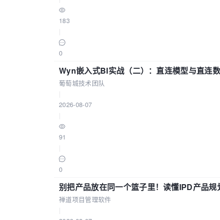
183
|
0
Wyn嵌入式BI实战（二）：直连模型与直连
葡萄城技术团队
|
2026-08-07
|
91
|
0
别把产品放在同一个篮子里！读懂IPD产品规
禅道项目管理软件
|