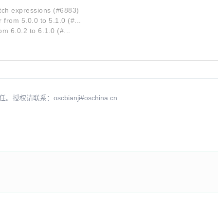
itch expressions (#6883)
from 5.0.0 to 5.1.0 (#...
m 6.0.2 to 6.1.0 (#...
系：oscbianji#oschina.cn