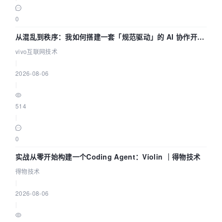
0
从混乱到秩序：我如何搭建一套「规范驱动」的 AI 协作开发
体系
vivo互联网技术
|
2026-08-06
|
514
|
0
实战从零开始构建一个Coding Agent：Violin ｜得物技术
得物技术
|
2026-08-06
|