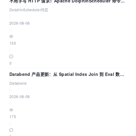
不用手写 HTTP 请求！Apache DolphinScheduler 命令行
dsctl 两分钟上手
DolphinScheduler社区
|
2026-08-06
|
150
|
0
Databend 产品更新：从 Spatial Index Join 到 Eval 数据
管道
Databend
|
2026-08-06
|
175
|