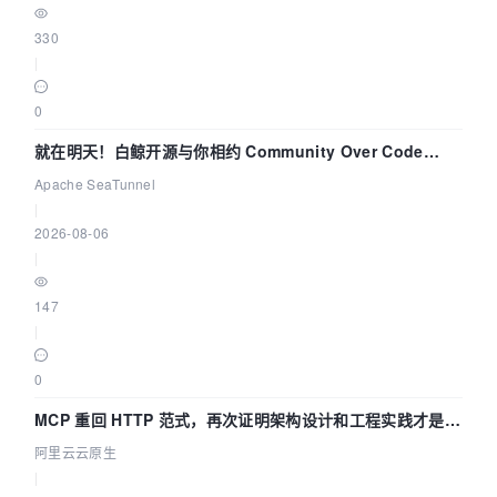
330
|
0
就在明天！白鲸开源与你相约 Community Over Code
Asia 2026 主题演讲！
Apache SeaTunnel
|
2026-08-06
|
147
|
0
MCP 重回 HTTP 范式，再次证明架构设计和工程实践才是稀
缺资源
阿里云云原生
|