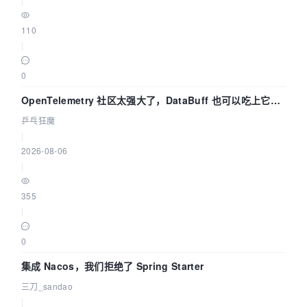
110
|
0
OpenTelemetry 社区太强大了，DataBuff 也可以吃上它的
eBPF 链路了
乒乓狂魔
|
2026-08-06
|
355
|
0
集成 Nacos，我们拒绝了 Spring Starter
三刀_sandao
|