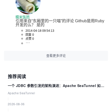
糯米饭团
引用来自“东厢里的一只喵”的评论 Github是用Ruby
开发的么？ 是的
2014-04-18 09:54:13
回复 0
点赞 0
查看更多评论
推荐阅读
一个 JDBC 参数引发的架构演进：Apache SeaTunnel 如何
解决数据同步中的“定时 Flush”难题
Apache SeaTunnel
|
2026-08-06
|