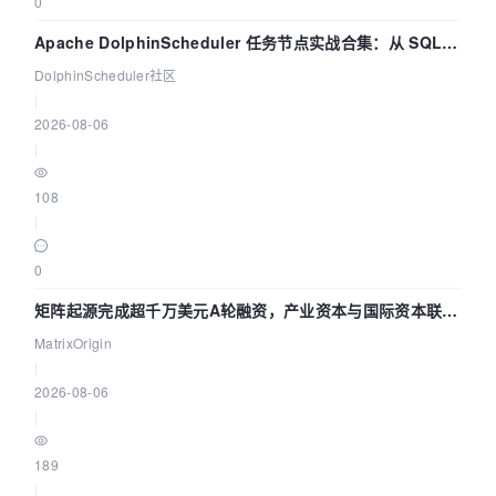
0
Apache DolphinScheduler 任务节点实战合集：从 SQL、
DataX 到 Spark、Flink 一次配置全打通
DolphinScheduler社区
|
2026-08-06
|
108
|
0
矩阵起源完成超千万美元A轮融资，产业资本与国际资本联手
押注企业级AI基础设施赛道
MatrixOrigin
|
2026-08-06
|
189
|