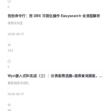
0
告别命令行：用 DBX 可视化操作 Easysearch 全流程解析
极限实验室
|
2026-08-07
|
334
|
0
Wyn嵌入式BI实战（三）：仪表板筛选器+报表查询面板，参
数联动全闭环
葡萄城技术团队
|
2026-08-07
|
99