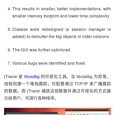
This results in smaller, better implementations, with
smaller memory footprint and lower time complexity
Classes were redesigned (a session manager is
added) to declutter the big objects in older versions
The GUI was further optimized
Various bugs were identified and fixed
jTracer 是
libcsdbg
的可视化工具。当 libcsdbg 为异常、
线程创建一个堆栈跟踪，可配置通过 TCP/IP 来广播跟踪
的数据。而 jTracer 捕获这些数据并通过可视化的方式展
示给用户，可进行各种排序。