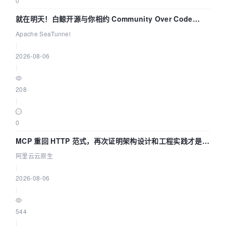
0
就在明天！白鲸开源与你相约 Community Over Code
Asia 2026 主题演讲！
Apache SeaTunnel
|
2026-08-06
|
208
|
0
MCP 重回 HTTP 范式，再次证明架构设计和工程实践才是稀
缺资源
阿里云云原生
|
2026-08-06
|
544
|