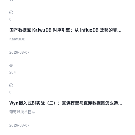
|
0
国产数据库 KaiwuDB 时序引擎：从 InfluxDB 迁移的完整
技术路径
KaiwuDB
|
2026-08-07
|
284
|
0
Wyn嵌入式BI实战（二）：直连模型与直连数据集怎么选，
参数为什么不生效？| 葡萄城技术团队
葡萄城技术团队
|
2026-08-07
|