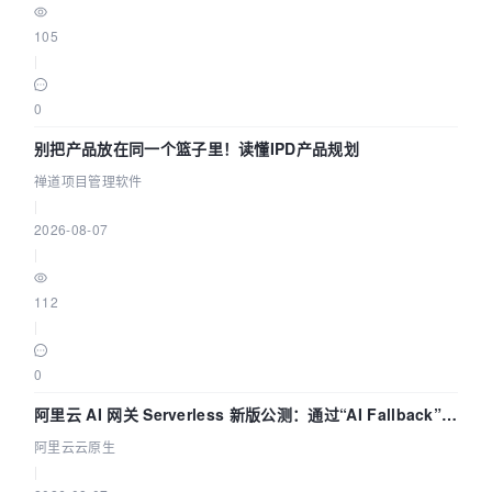
105
|
0
别把产品放在同一个篮子里！读懂IPD产品规划
禅道项目管理软件
|
2026-08-07
|
112
|
0
阿里云 AI 网关 Serverless 新版公测：通过“AI Fallback”与
拓扑可视化构建 AI 流量治理底座
阿里云云原生
|