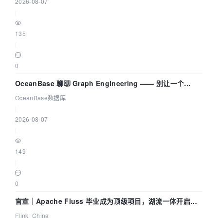
2026-08-07
|
135
|
0
OceanBase 聊聊 Graph Engineering —— 别让一个
Agent 既当运动员又
OceanBase数据库
|
2026-08-07
|
149
|
0
官宣｜Apache Fluss 毕业成为顶级项目，湖流一体开启
Agentic Lake 全面实时化时代
Flink_China