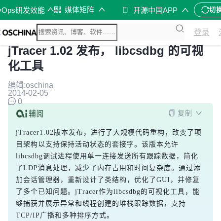
媒体矩阵
vOps研发效能
开源中国APP
切
登录
jTracer 1.02 发布， libcsdbg 的可视
化工具
编辑:oschina
2014-02-05
0
复制
jTracer1.02版本发布，进行了大规模代码重构，改变了项
目架构以支持保持活动状态的套接字。该版本允许
libcsdbg调试进程使用单一连接发送所有跟踪数据，简化
了LDP消息处理，减少了内存占用和时间复杂度。通过添
加会话管理器，重新设计了类结构，优化了GUI，并修复
了多个已知问题。jTracer作为libcsdbg的可视化工具，能
够捕获并展示异常和线程创建的堆栈跟踪数据，支持
TCP/IP广播和多种排序方式。