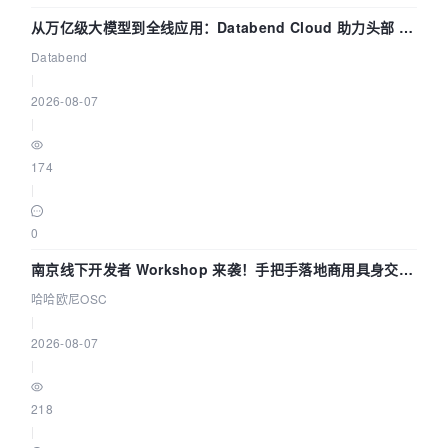
从万亿级大模型到全线应用：Databend Cloud 助力头部 AI
企业构建全链路 Trace 数据管道
Databend
|
2026-08-07
|
174
|
0
南京线下开发者 Workshop 来袭！手把手落地商用具身交互
智能 Agent 应用
哈哈欧尼OSC
|
2026-08-07
|
218
|