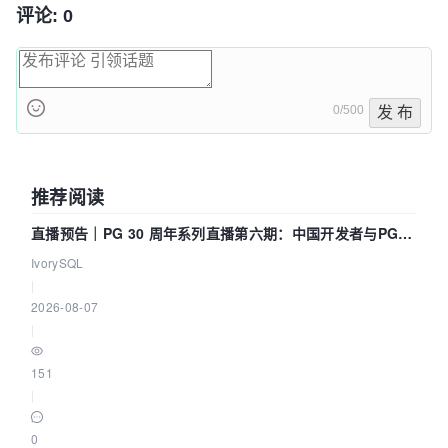
评论: 0
0/500
发 布
推荐阅读
直播预告｜PG 30 周年系列直播第六期：中国开发者与PG内
核——我们改得动吗？我们贡献了什么？
IvorySQL
|
2026-08-07
|
151
|
0