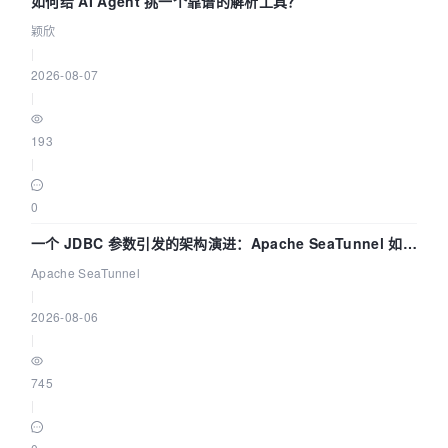
如何给 AI Agent 挑一个靠谱的解析工具？
颖欣
|
2026-08-07
|
193
|
0
一个 JDBC 参数引发的架构演进：Apache SeaTunnel 如何
解决数据同步中的“定时 Flush”难题
Apache SeaTunnel
|
2026-08-06
|
745
|