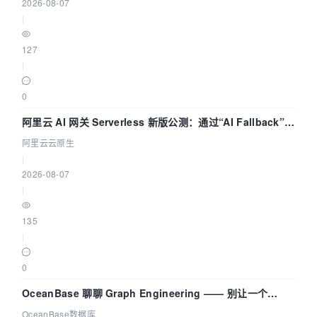
2026-08-07
|
127
|
0
阿里云 AI 网关 Serverless 新版公测：通过“AI Fallback”与
拓扑可视化构建 AI 流量治理底座
阿里云云原生
|
2026-08-07
|
135
|
0
OceanBase 聊聊 Graph Engineering —— 别让一个
Agent 既当运动员又
OceanBase数据库