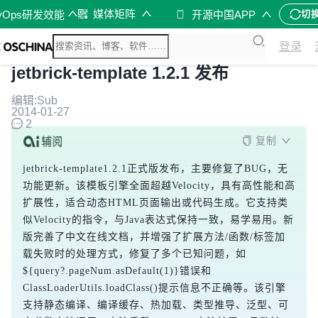
媒体矩阵
vOps研发效能
开源中国APP
切
登录
jetbrick-template 1.2.1 发布
编辑:Sub
2014-01-27
2
复制
jetbrick-template1.2.1正式版发布，主要修复了BUG，无
功能更新。该模板引擎全面超越Velocity，具有高性能和高
扩展性，适合动态HTML页面输出或代码生成。它支持类
似Velocity的指令，与Java表达式保持一致，易学易用。新
版完善了中文在线文档，并增强了扩展方法/函数/标签加
载失败时的处理方式，修复了多个已知问题，如
${query?.pageNum.asDefault(1)}错误和
ClassLoaderUtils.loadClass()提示信息不正确等。该引擎
支持静态编译、编译缓存、热加载、类型推导、泛型、可