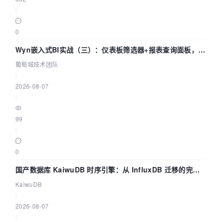
|
0
Wyn嵌入式BI实战（三）：仪表板筛选器+报表查询面板，参
数联动全闭环
葡萄城技术团队
|
2026-08-07
|
99
|
0
国产数据库 KaiwuDB 时序引擎：从 InfluxDB 迁移的完整
技术路径
KaiwuDB
|
2026-08-07
|