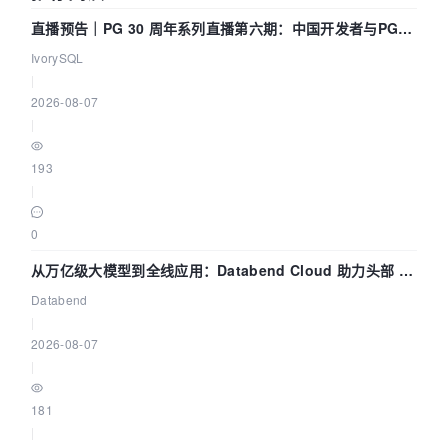
直播预告｜PG 30 周年系列直播第六期：中国开发者与PG内
核——我们改得动吗？我们贡献了什么？
IvorySQL
|
2026-08-07
|
193
|
0
从万亿级大模型到全线应用：Databend Cloud 助力头部 AI
企业构建全链路 Trace 数据管道
Databend
|
2026-08-07
|
181
|