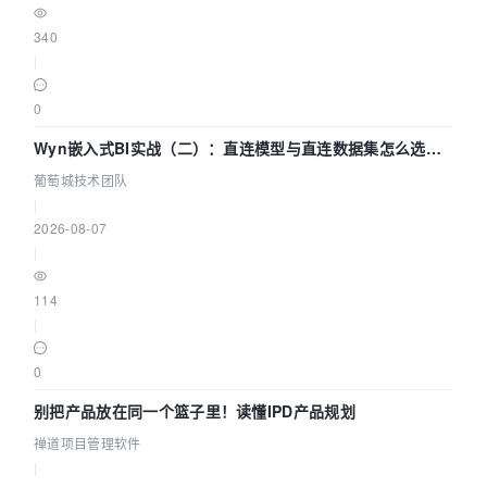
340
|
0
Wyn嵌入式BI实战（二）：直连模型与直连数据集怎么选，
参数为什么不生效？| 葡萄城技术团队
葡萄城技术团队
|
2026-08-07
|
114
|
0
别把产品放在同一个篮子里！读懂IPD产品规划
禅道项目管理软件
|