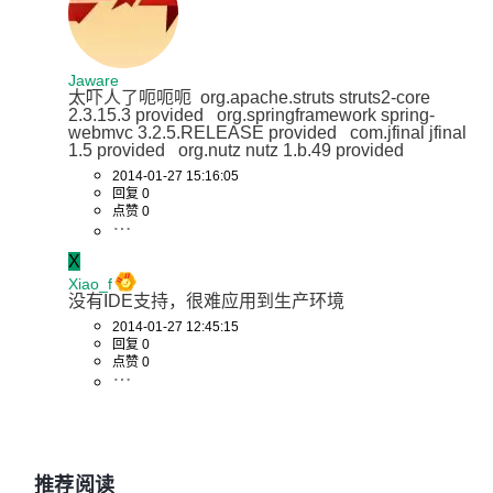
Jaware
太吓人了呃呃呃  org.apache.struts struts2-core 
2.3.15.3 provided   org.springframework spring-
webmvc 3.2.5.RELEASE provided   com.jfinal jfinal 
1.5 provided   org.nutz nutz 1.b.49 provided 
2014-01-27 15:16:05
回复 0
点赞 0
X
Xiao_f
没有IDE支持，很难应用到生产环境
2014-01-27 12:45:15
回复 0
点赞 0
推荐阅读