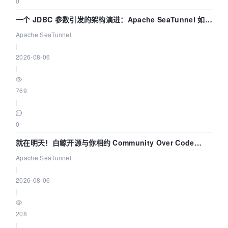
0
一个 JDBC 参数引发的架构演进：Apache SeaTunnel 如何
解决数据同步中的“定时 Flush”难题
Apache SeaTunnel
|
2026-08-06
|
769
|
0
就在明天！白鲸开源与你相约 Community Over Code
Asia 2026 主题演讲！
Apache SeaTunnel
|
2026-08-06
|
208
|