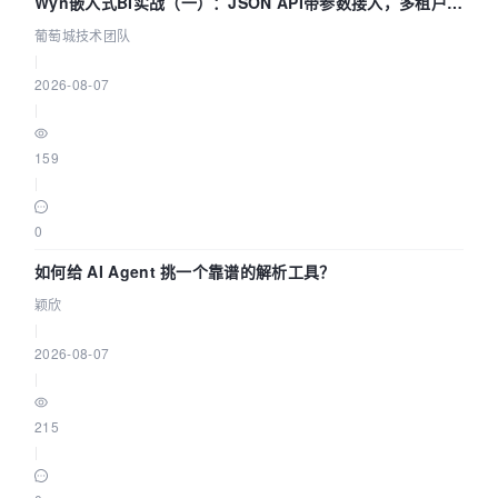
Wyn嵌入式BI实战（一）：JSON API带参数接入，多租户数
据源配置指南 | 葡萄城技术团队
葡萄城技术团队
|
2026-08-07
|
159
|
0
如何给 AI Agent 挑一个靠谱的解析工具？
颖欣
|
2026-08-07
|
215
|