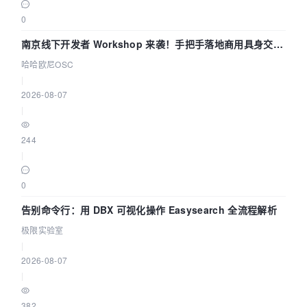
0
南京线下开发者 Workshop 来袭！手把手落地商用具身交互
智能 Agent 应用
哈哈欧尼OSC
|
2026-08-07
|
244
|
0
告别命令行：用 DBX 可视化操作 Easysearch 全流程解析
极限实验室
|
2026-08-07
|
382