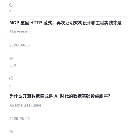
0
MCP 重回 HTTP 范式，再次证明架构设计和工程实践才是稀
缺资源
阿里云云原生
|
2026-08-06
|
569
|
0
为什么开源数据集成是 AI 时代的数据基础设施底座？
Apache SeaTunnel
|
2026-08-06
|