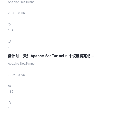
Apache SeaTunnel
|
2026-08-06
|
134
|
0
倒计时 1 天！Apache SeaTunnel 6 个议题将亮相
Community Over Code Asia 2026
Apache SeaTunnel
|
2026-08-06
|
119
|
0