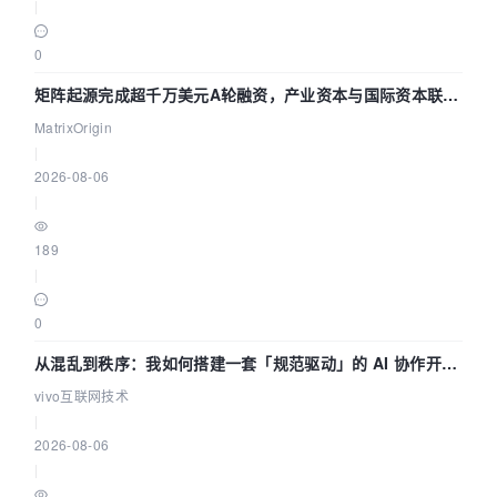
|
0
矩阵起源完成超千万美元A轮融资，产业资本与国际资本联手
押注企业级AI基础设施赛道
MatrixOrigin
|
2026-08-06
|
189
|
0
从混乱到秩序：我如何搭建一套「规范驱动」的 AI 协作开发
体系
vivo互联网技术
|
2026-08-06
|