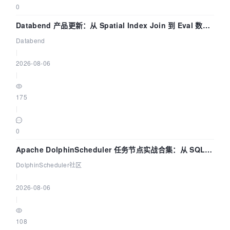
0
Databend 产品更新：从 Spatial Index Join 到 Eval 数据
管道
Databend
|
2026-08-06
|
175
|
0
Apache DolphinScheduler 任务节点实战合集：从 SQL、
DataX 到 Spark、Flink 一次配置全打通
DolphinScheduler社区
|
2026-08-06
|
108