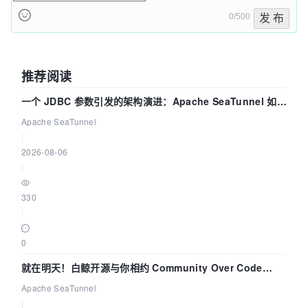
0/500
发 布
推荐阅读
一个 JDBC 参数引发的架构演进：Apache SeaTunnel 如何
解决数据同步中的“定时 Flush”难题
Apache SeaTunnel
|
2026-08-06
|
330
|
0
就在明天！白鲸开源与你相约 Community Over Code
Asia 2026 主题演讲！
Apache SeaTunnel
|