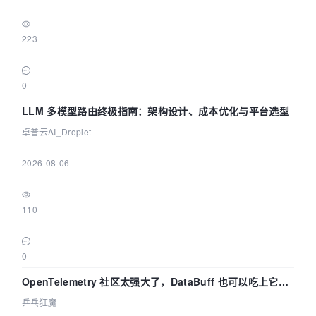
|
223
|
0
LLM 多模型路由终极指南：架构设计、成本优化与平台选型
卓普云AI_Droplet
|
2026-08-06
|
110
|
0
OpenTelemetry 社区太强大了，DataBuff 也可以吃上它的
eBPF 链路了
乒乓狂魔