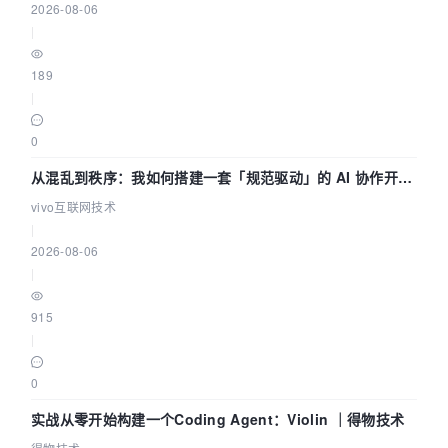
2026-08-06
|
189
|
0
从混乱到秩序：我如何搭建一套「规范驱动」的 AI 协作开发
体系
vivo互联网技术
|
2026-08-06
|
915
|
0
实战从零开始构建一个Coding Agent：Violin ｜得物技术