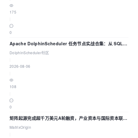
175
|
0
Apache DolphinScheduler 任务节点实战合集：从 SQL、
DataX 到 Spark、Flink 一次配置全打通
DolphinScheduler社区
|
2026-08-06
|
108
|
0
矩阵起源完成超千万美元A轮融资，产业资本与国际资本联手
押注企业级AI基础设施赛道
MatrixOrigin
|