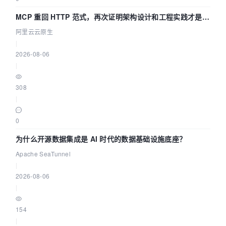
MCP 重回 HTTP 范式，再次证明架构设计和工程实践才是稀
缺资源
阿里云云原生
|
2026-08-06
|
308
|
0
为什么开源数据集成是 AI 时代的数据基础设施底座？
Apache SeaTunnel
|
2026-08-06
|
154
|