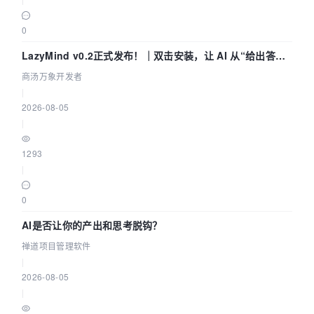
0
LazyMind v0.2正式发布！｜双击安装，让 AI 从“给出答案”
走到“完成交付”
商汤万象开发者
|
2026-08-05
|
1293
|
0
AI是否让你的产出和思考脱钩？
禅道项目管理软件
|
2026-08-05
|