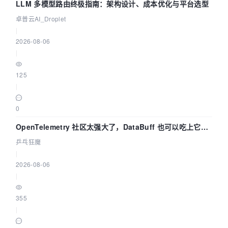
LLM 多模型路由终极指南：架构设计、成本优化与平台选型
卓普云AI_Droplet
|
2026-08-06
|
125
|
0
OpenTelemetry 社区太强大了，DataBuff 也可以吃上它的
eBPF 链路了
乒乓狂魔
|
2026-08-06
|
355
|