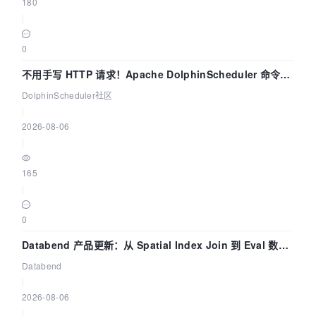
180
|
0
不用手写 HTTP 请求！Apache DolphinScheduler 命令行
dsctl 两分钟上手
DolphinScheduler社区
|
2026-08-06
|
165
|
0
Databend 产品更新：从 Spatial Index Join 到 Eval 数据
管道
Databend
|
2026-08-06
|