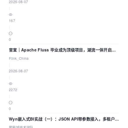
2026-08-07
|
167
|
0
官宣｜Apache Fluss 毕业成为顶级项目，湖流一体开启
Agentic Lake 全面实时化时代
Flink_China
|
2026-08-07
|
2272
|
0
Wyn嵌入式BI实战（一）：JSON API带参数接入，多租户数
据源配置指南 | 葡萄城技术团队
葡萄城技术团队