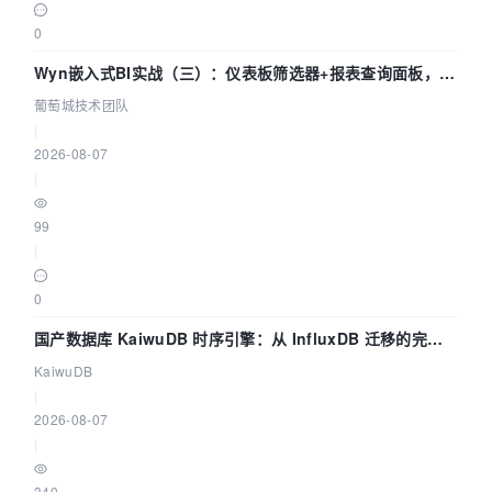
0
Wyn嵌入式BI实战（三）：仪表板筛选器+报表查询面板，参
数联动全闭环
葡萄城技术团队
|
2026-08-07
|
99
|
0
国产数据库 KaiwuDB 时序引擎：从 InfluxDB 迁移的完整
技术路径
KaiwuDB
|
2026-08-07
|
340