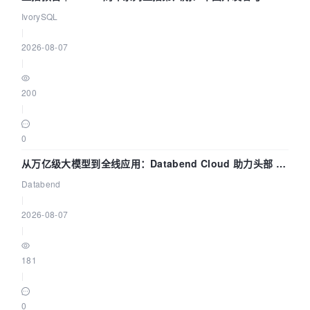
核——我们改得动吗？我们贡献了什么？
IvorySQL
|
2026-08-07
|
200
|
0
从万亿级大模型到全线应用：Databend Cloud 助力头部 AI
企业构建全链路 Trace 数据管道
Databend
|
2026-08-07
|
181
|
0