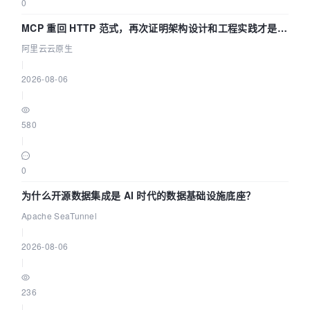
0
MCP 重回 HTTP 范式，再次证明架构设计和工程实践才是稀
缺资源
阿里云云原生
|
2026-08-06
|
580
|
0
为什么开源数据集成是 AI 时代的数据基础设施底座？
Apache SeaTunnel
|
2026-08-06
|
236
|