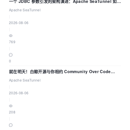
一个 JDBC 参数引发的架构演进：Apache SeaTunnel 如何
解决数据同步中的“定时 Flush”难题
Apache SeaTunnel
|
2026-08-06
|
769
|
0
就在明天！白鲸开源与你相约 Community Over Code
Asia 2026 主题演讲！
Apache SeaTunnel
|
2026-08-06
|
208
|