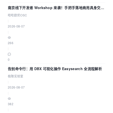
南京线下开发者 Workshop 来袭！手把手落地商用具身交互
智能 Agent 应用
哈哈欧尼OSC
|
2026-08-07
|
266
|
0
告别命令行：用 DBX 可视化操作 Easysearch 全流程解析
极限实验室
|
2026-08-07
|
382
|