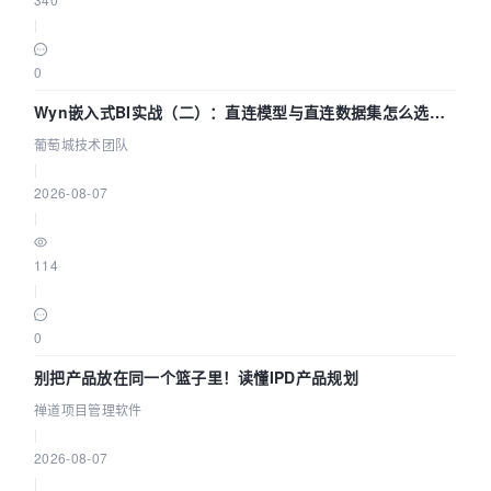
|
0
Wyn嵌入式BI实战（二）：直连模型与直连数据集怎么选，
参数为什么不生效？| 葡萄城技术团队
葡萄城技术团队
|
2026-08-07
|
114
|
0
别把产品放在同一个篮子里！读懂IPD产品规划
禅道项目管理软件
|
2026-08-07
|