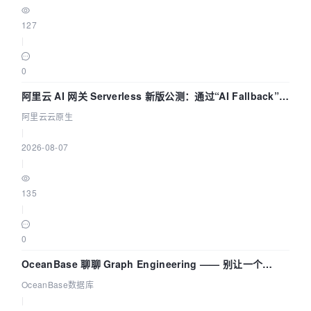
127
|
0
阿里云 AI 网关 Serverless 新版公测：通过“AI Fallback”与
拓扑可视化构建 AI 流量治理底座
阿里云云原生
|
2026-08-07
|
135
|
0
OceanBase 聊聊 Graph Engineering —— 别让一个
Agent 既当运动员又
OceanBase数据库
|