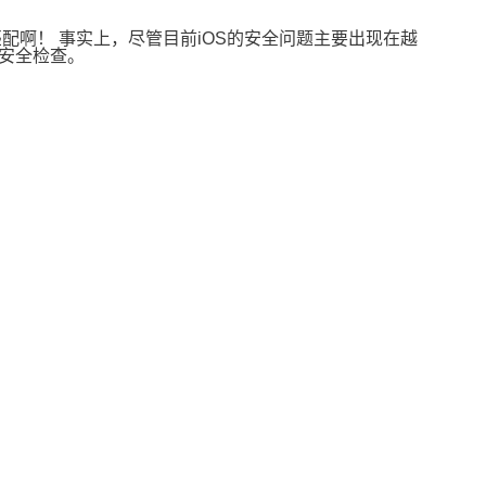
，这个与文章主题不匹配啊！ 事实上，尽管目前iOS的安全问题主要出现在越
码安全检查。