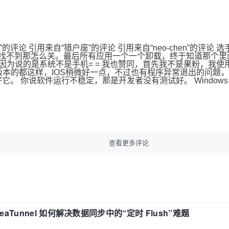
引用来自“猎户座”的评论 引用来自“neo-chen”的评论 选手机 Apple
不到那怎么关。最后所有应用一个一个卸载，终于知道那个里面加
phone 8 因为说的是系统不是手机= = 我也赞同，首先我不是果粉，
.3版本的都这样，IOS稍微好一点，不过也有程序异常退出的问题，
用好它。 你说软件运行不稳定，那是开发者没有测试好。 Window
查看更多评论
eaTunnel 如何解决数据同步中的“定时 Flush”难题