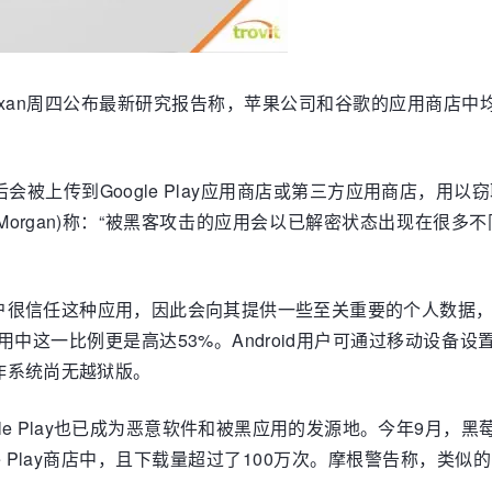
rxan周四公布最新研究报告称，
苹果
公司和
谷歌
的应用商店中均
被上传到Google Play应用商店或第三方应用商店，用
vin Morgan)称：“被黑客攻击的应用会以已解密状态出现
很信任这种应用，因此会向其提供一些至关重要的个人数据，如
务应用中这一比例更是高达53%。Android用户可通过移动设备
操作系统尚无越狱版。
e Play也已成为恶意软件和被黑应用的发源地。今年9月，黑莓
 Play商店中，且下载量超过了100万次。摩根警告称，类似的，