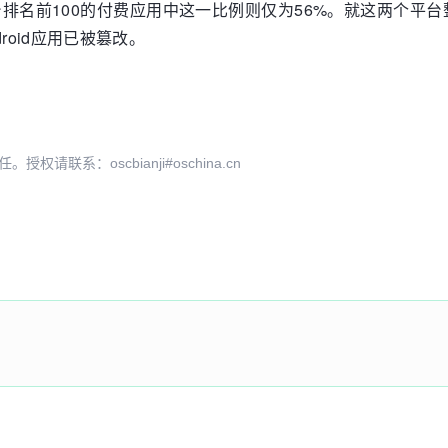
排名前100的付费应用中这一比例则仅为56%。就这两个平台
roid应用已被篡改。
系：oscbianji#oschina.cn