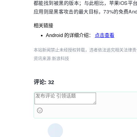
都能找到被黑的版本；与此相比，苹果iOS平台
应用则是黑客攻击的最大目标，73%的免费And
相关链接
Android
的详细介绍：
点击查看
本站新闻禁止未经授权转载，违者依法追究相关法律责任。授权请联
资讯来源:新浪科技
评论: 32