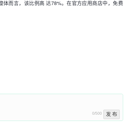
整体而言，该比例高 达78%。在官方应用商店中，免费
0/500
发 布