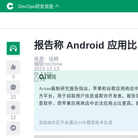
DevOps研发效能
报告称 Android 应用
来源：投稿
编辑:oschina
2013-12-13
4,688
0
32
Arxan最新研究报告指出，苹果和谷歌应用商店中
方平台，用于窃取用户信息或欺诈开发者。报告强调，
32
意软件，而苹果应用商店中合法应用占比更高。报告还
12
总结由社区平台通过AI大模型技术生成