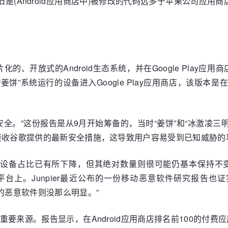
(Android应用商店中)被修改的代码远多于苹果公司应用商店。
化的、开放式的Android生态系统，并在Google Pla
.3“姜饼”系统运行的设备进入Google Play应用商店，该版本是在
全。”这份报告是从9月开始筹备的，当时“姜饼”和“冰激凌三明治”系
无法接收谷歌提供的最新安全措施，这导致用户容易受到已知威胁的攻
运行的设备占比已有所下降，但其绝对数量则很可能仍基本保持不
台上。Junpier最近公布的一份移动恶意软件研究报告也
台的恶意软件则没那么明显。”
的重要来源。报告显示，在Android应用商店排名前100的付