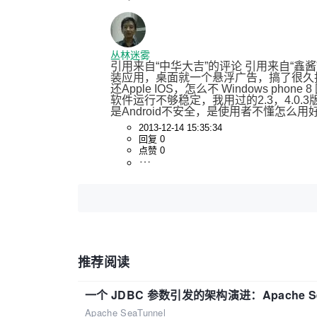
丛林迷雾
引用来自“中华大吉”的评论 引用来自“鑫酱”的评论 
装应用，桌面就一个悬浮广告，搞了很久找
还Apple IOS，怎么不 Windows 
软件运行不够稳定，我用过的2.3，4.0
是Android不安全，是使用者不懂怎么
2013-12-14 15:35:34
回复 0
点赞 0
推荐阅读
一个 JDBC 参数引发的架构演进：Apache S
Apache SeaTunnel