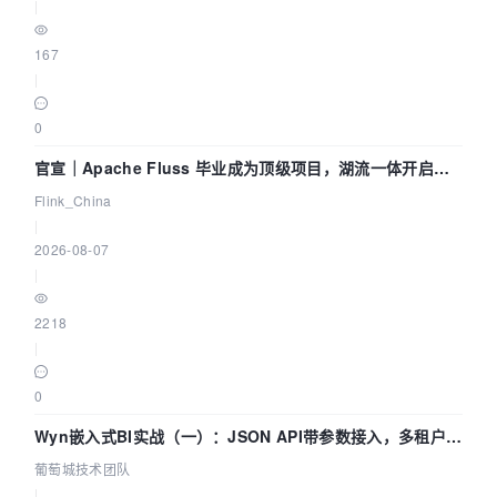
|
167
|
0
官宣｜Apache Fluss 毕业成为顶级项目，湖流一体开启
Agentic Lake 全面实时化时代
Flink_China
|
2026-08-07
|
2218
|
0
Wyn嵌入式BI实战（一）：JSON API带参数接入，多租户数
据源配置指南 | 葡萄城技术团队
葡萄城技术团队
|