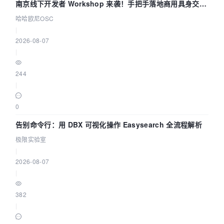
南京线下开发者 Workshop 来袭！手把手落地商用具身交互
智能 Agent 应用
哈哈欧尼OSC
|
2026-08-07
|
244
|
0
告别命令行：用 DBX 可视化操作 Easysearch 全流程解析
极限实验室
|
2026-08-07
|
382
|