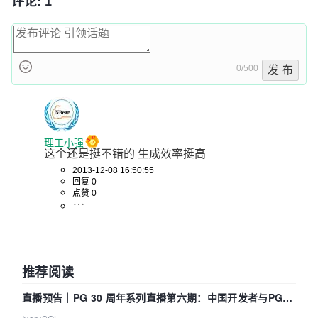
评论: 1
0/500
发 布
理工小强
这个还是挺不错的 生成效率挺高
2013-12-08 16:50:55
回复 0
点赞 0
推荐阅读
直播预告｜PG 30 周年系列直播第六期：中国开发者与PG内
核——我们改得动吗？我们贡献了什么？