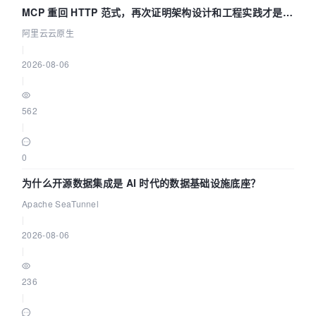
MCP 重回 HTTP 范式，再次证明架构设计和工程实践才是稀
缺资源
阿里云云原生
|
2026-08-06
|
562
|
0
为什么开源数据集成是 AI 时代的数据基础设施底座？
Apache SeaTunnel
|
2026-08-06
|
236
|