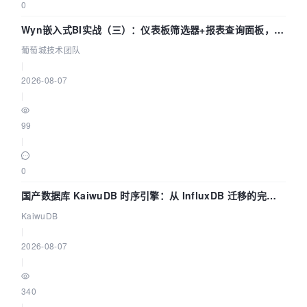
0
Wyn嵌入式BI实战（三）：仪表板筛选器+报表查询面板，参
数联动全闭环
葡萄城技术团队
|
2026-08-07
|
99
|
0
国产数据库 KaiwuDB 时序引擎：从 InfluxDB 迁移的完整
技术路径
KaiwuDB
|
2026-08-07
|
340
|