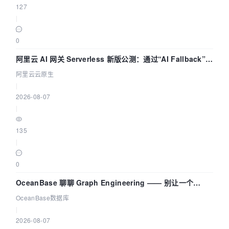
127
|
0
阿里云 AI 网关 Serverless 新版公测：通过“AI Fallback”与
拓扑可视化构建 AI 流量治理底座
阿里云云原生
|
2026-08-07
|
135
|
0
OceanBase 聊聊 Graph Engineering —— 别让一个
Agent 既当运动员又
OceanBase数据库
|
2026-08-07