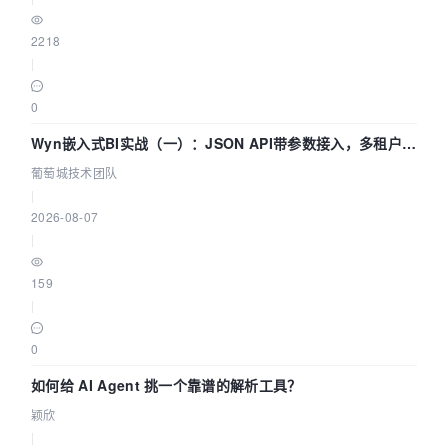
2218
|
0
Wyn嵌入式BI实战（一）：JSON API带参数接入，多租户数
据源配置指南 | 葡萄城技术团队
葡萄城技术团队
|
2026-08-07
|
159
|
0
如何给 AI Agent 挑一个靠谱的解析工具？
颖欣
|