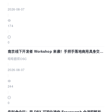
|
2026-08-07
|
174
|
0
南京线下开发者 Workshop 来袭！手把手落地商用具身交互
智能 Agent 应用
哈哈欧尼OSC
|
2026-08-07
|
244
|
0
告别命令行：用 DBX 可视化操作 Easysearch 全流程解析