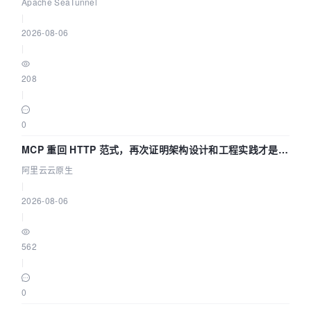
Asia 2026 主题演讲！
Apache SeaTunnel
|
2026-08-06
|
208
|
0
MCP 重回 HTTP 范式，再次证明架构设计和工程实践才是稀
缺资源
阿里云云原生
|
2026-08-06
|
562
|
0