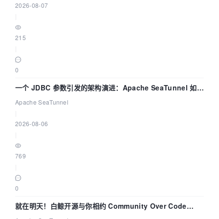
2026-08-07
|
215
|
0
一个 JDBC 参数引发的架构演进：Apache SeaTunnel 如何
解决数据同步中的“定时 Flush”难题
Apache SeaTunnel
|
2026-08-06
|
769
|
0
就在明天！白鲸开源与你相约 Community Over Code