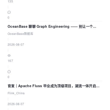
135
|
0
OceanBase 聊聊 Graph Engineering —— 别让一个
Agent 既当运动员又
OceanBase数据库
|
2026-08-07
|
167
|
0
官宣｜Apache Fluss 毕业成为顶级项目，湖流一体开启
Agentic Lake 全面实时化时代
Flink_China
|
2026-08-07
|