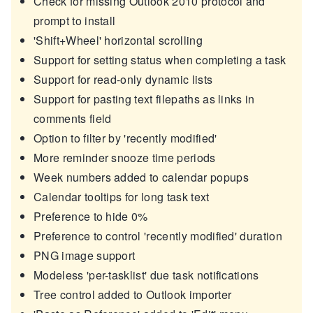
Check for missing Outlook 2010 protocol and
prompt to install
'Shift+Wheel' horizontal scrolling
Support for setting status when completing a task
Support for read-only dynamic lists
Support for pasting text filepaths as links in
comments field
Option to filter by 'recently modified'
More reminder snooze time periods
Week numbers added to calendar popups
Calendar tooltips for long task text
Preference to hide 0%
Preference to control 'recently modified' duration
PNG image support
Modeless 'per-tasklist' due task notifications
Tree control added to Outlook importer