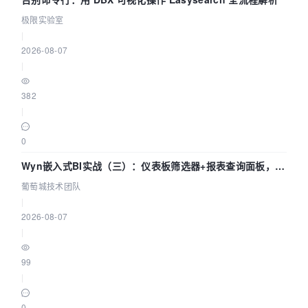
极限实验室
|
2026-08-07
|
382
|
0
Wyn嵌入式BI实战（三）：仪表板筛选器+报表查询面板，参
数联动全闭环
葡萄城技术团队
|
2026-08-07
|
99
|
0