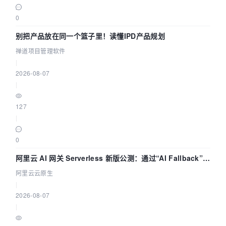
0
别把产品放在同一个篮子里！读懂IPD产品规划
禅道项目管理软件
|
2026-08-07
|
127
|
0
阿里云 AI 网关 Serverless 新版公测：通过“AI Fallback”与
拓扑可视化构建 AI 流量治理底座
阿里云云原生
|
2026-08-07
|