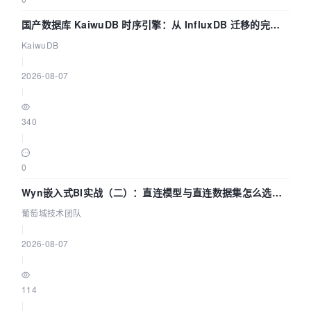
国产数据库 KaiwuDB 时序引擎：从 InfluxDB 迁移的完整
技术路径
KaiwuDB
|
2026-08-07
|
340
|
0
Wyn嵌入式BI实战（二）：直连模型与直连数据集怎么选，
参数为什么不生效？| 葡萄城技术团队
葡萄城技术团队
|
2026-08-07
|
114
|