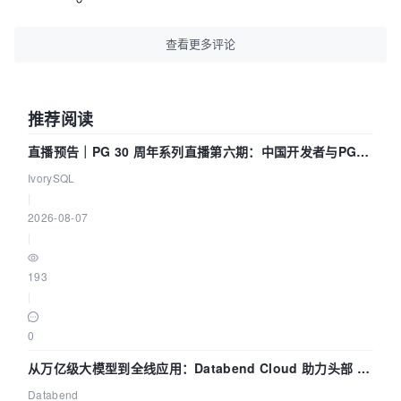
查看更多评论
推荐阅读
直播预告｜PG 30 周年系列直播第六期：中国开发者与PG内
核——我们改得动吗？我们贡献了什么？
IvorySQL
|
2026-08-07
|
193
|
0
从万亿级大模型到全线应用：Databend Cloud 助力头部 AI
企业构建全链路 Trace 数据管道
Databend