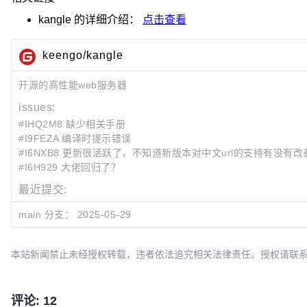
kangle
的详细介绍：
点击查看
keengo/kangle
开源的高性能web服务器
issues:
#IHQ2M8 缺少相关手册
#I9FEZA 编译时提示错误
#I6NXB8 更新很活跃了，不知道新版本对中文url的支持有没有改
#I6H929 大佬回归了？
最近提交:
1dc5edfc
fix parse chain throw exception bug
main 分支：
2025-05-29
2709fca6
update kasync submodule
ff73bf0a
improve KDiskCacheStream::Open
本站新闻禁止未经授权转载，违者依法追究相关法律责任。授权请联系：oscbia
评论: 12