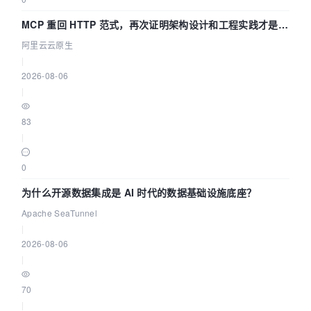
MCP 重回 HTTP 范式，再次证明架构设计和工程实践才是稀
缺资源
阿里云云原生
|
2026-08-06
|
83
|
0
为什么开源数据集成是 AI 时代的数据基础设施底座？
Apache SeaTunnel
|
2026-08-06
|
70
|