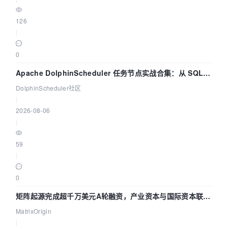
126
|
0
Apache DolphinScheduler 任务节点实战合集：从 SQL、
DataX 到 Spark、Flink 一次配置全打通
DolphinScheduler社区
|
2026-08-06
|
59
|
0
矩阵起源完成超千万美元A轮融资，产业资本与国际资本联手
押注企业级AI基础设施赛道
MatrixOrigin
|