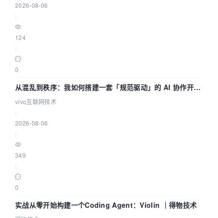
2026-08-06
|
124
|
0
从混乱到秩序：我如何搭建一套「规范驱动」的 AI 协作开发
体系
vivo互联网技术
|
2026-08-06
|
349
|
0
实战从零开始构建一个Coding Agent：Violin ｜得物技术