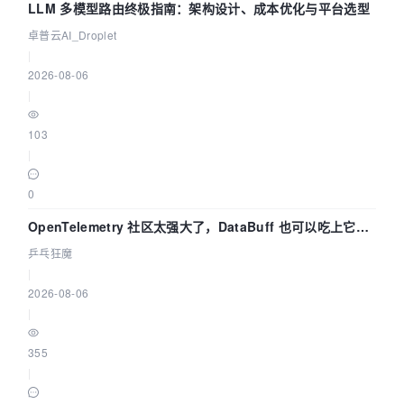
LLM 多模型路由终极指南：架构设计、成本优化与平台选型
卓普云AI_Droplet
|
2026-08-06
|
103
|
0
OpenTelemetry 社区太强大了，DataBuff 也可以吃上它的
eBPF 链路了
乒乓狂魔
|
2026-08-06
|
355
|