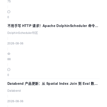
75
|
0
不用手写 HTTP 请求！Apache DolphinScheduler 命令行
dsctl 两分钟上手
DolphinScheduler社区
|
2026-08-06
|
88
|
0
Databend 产品更新：从 Spatial Index Join 到 Eval 数据
管道
Databend
|
2026-08-06
|