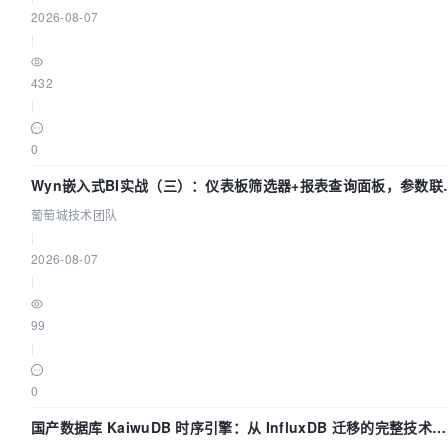
2026-08-07
|
432
|
0
Wyn嵌入式BI实战（三）：仪表板筛选器+报表查询面板，参数联
全闭环
葡萄城技术团队
|
2026-08-07
|
99
|
0
国产数据库 KaiwuDB 时序引擎：从 InfluxDB 迁移的完整技术路