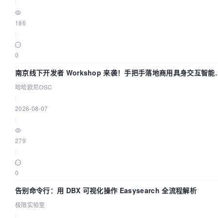
|
186
|
0
南京线下开发者 Workshop 来袭！手把手落地商用具身交互智能
Agent 应用
哈哈欧尼OSC
|
2026-08-07
|
279
|
0
告别命令行：用 DBX 可视化操作 Easysearch 全流程解析
极限实验室
|