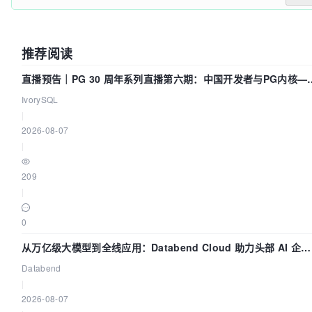
推荐阅读
直播预告｜PG 30 周年系列直播第六期：中国开发者与PG内核—
我们改得动吗？我们贡献了什么？
IvorySQL
|
2026-08-07
|
209
|
0
从万亿级大模型到全线应用：Databend Cloud 助力头部 AI 企业
构建全链路 Trace 数据管道
Databend
|
2026-08-07