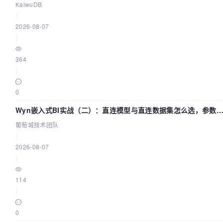
径
KaiwuDB
|
2026-08-07
|
364
|
0
Wyn嵌入式BI实战（二）：直连模型与直连数据集怎么选，参数
什么不生效？| 葡萄城技术团队
葡萄城技术团队
|
2026-08-07
|
114
|
0