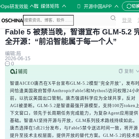
媒体矩阵
vOps研发效能
开源中国APP
切
登录
Fable 5 被禁当晚，智谱宣布 GLM-5.2 
全开源：“前沿智能属于每一个人”
编辑:局
2026-06-15
0
复制
智谱AICEO唐杰在X平台宣布GLM-5.2模型"完全开放"，发布
间恰逢美国政府暂停AnthropicFable5和Mythos5访问权限24小
前，以抗议美国出口管制。唐杰强调科学应为全球共享，反对
AGI被垄断。GLM-5.2是智谱最强开源模型，支持100万token
下文窗口，领先于长周期任务完成能力，为复杂Agent应用提供
基础。智谱AI坚持开源与开放，GLM系列技术路线持续如此。
唐杰选择在5点21分发布，与Fable5禁令送达时间一致，将开源
提升至技术主权层面，提供开放的替代方案。GLM-5.2的技术