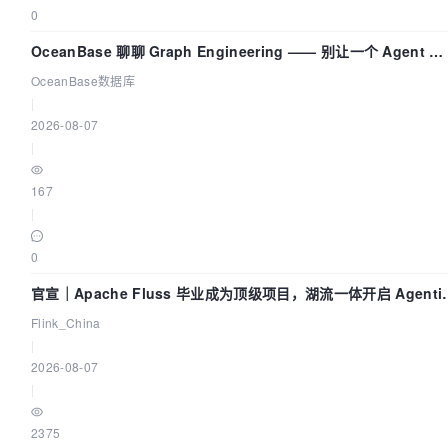
0
OceanBase 聊聊 Graph Engineering —— 别让一个 Agent 既
当运动员又
OceanBase数据库
|
2026-08-07
|
167
|
0
官宣｜Apache Fluss 毕业成为顶级项目，湖流一体开启 Agenti
Lake 全面实时化时代
Flink_China
|
2026-08-07
|
2375