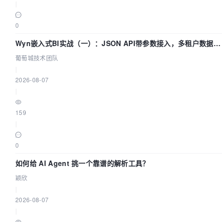
|
0
Wyn嵌入式BI实战（一）：JSON API带参数接入，多租户数据源
配置指南 | 葡萄城技术团队
葡萄城技术团队
|
2026-08-07
|
159
|
0
如何给 AI Agent 挑一个靠谱的解析工具？
颖欣
|
2026-08-07
|