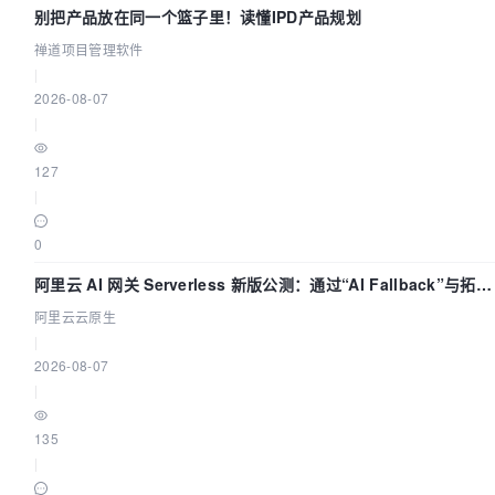
别把产品放在同一个篮子里！读懂IPD产品规划
禅道项目管理软件
|
2026-08-07
|
127
|
0
阿里云 AI 网关 Serverless 新版公测：通过“AI Fallback”与拓扑
可视化构建 AI 流量治理底座
阿里云云原生
|
2026-08-07
|
135
|