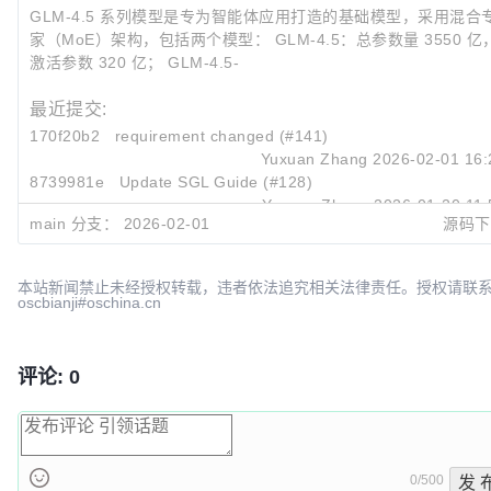
GLM-4.5 系列模型是专为智能体应用打造的基础模型，采用混合
家（MoE）架构，包括两个模型： GLM-4.5：总参数量 3550 亿
激活参数 320 亿； GLM-4.5-
最近提交:
170f20b2
requirement changed (#141)
Yuxuan Zhang
2026-02-01 16:
8739981e
Update SGL Guide (#128)
Yuxuan Zhang
2026-01-20 11:
main 分支：
2026-02-01
源码下
f42f909a
Merge pull request #127 from zRzRzRzRzRzRzR/g
Yuxuan Zhang
2026-01-19 23:
本站新闻禁止未经授权转载，违者依法追究相关法律责任。授权请联
oscbianji#oschina.cn
评论: 0
0/500
发 