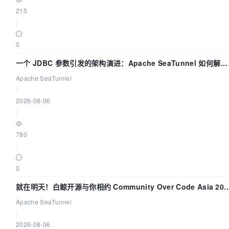
215
|
0
一个 JDBC 参数引发的架构演进：Apache SeaTunnel 如何解决
数据同步中的“定时 Flush”难题
Apache SeaTunnel
|
2026-08-06
|
780
|
0
就在明天！白鲸开源与你相约 Community Over Code Asia 202
主题演讲！
Apache SeaTunnel
|
2026-08-06