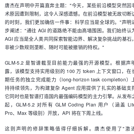
唐杰在声明中开篇直奔主题："今天，某些前沿模型突然因
术原因遭到限制，这令人深感遗憾。在前沿模型被无故切断
的时刻，我们更加确信一件事：科学应当是全球的。"声明
步阐述："通往 AGI 的道路绝不能由高墙围困。我们始终认
AGI 应当是全人类共同探索智能边界、解决复杂挑战的基石
非被少数规则垄断、随时可能被撤销的特权。"
GLM-5.2 是智谱截至目前能力最强的开源模型。根据声
露，该模型支持实用级别的 100 万 token 上下文窗口，在
期任务的独立完成能力（long-horizon task completion
持持续领先，为构建复杂 Agent 应用提供了扎实的基础支
它同时也是智谱打造国内最强编码模型的主力引擎。从发布
起，GLM-5.2 对所有 GLM Coding Plan 用户（涵盖 Li
Pro、Max 等级别）开放，API 将在下周上线。
这则声明的修辞策略值得仔细拆解。唐杰使用了"激