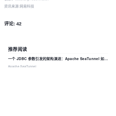
资讯来源:网易科技
评论: 42
推荐阅读
一个 JDBC 参数引发的架构演进：Apache SeaTunnel 如何
解决数据同步中的“定时 Flush”难题
Apache SeaTunnel
|
2026-08-06
|
330
|
0