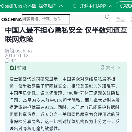
媒体矩阵
vOps研发效能
开源中国APP
切
登录
中国人最不担心隐私安全 仅半数知道互
联网危险
编辑:oschina
2013-11-12
42
复制
波士顿咨询公司研究显示，中国民众对网络隐私最不担
忧，仅半数网民了解网络安全。相较美国83%的知晓率，
中国明显偏低。调查还发现，“00后”群体正逐渐关注隐私
问题，25至34岁人群中81%担忧隐私，而加拿大对财务数
据泄露的担忧高达91%。同时，人们对自己能保护数据时
更愿共享信息，近五分之一美国网民愿意为合理用途的健
康保险分享隐私，这一比例对媒体机构仅为十分之一，反
映出对隐私用途的敏感性。