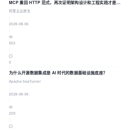
MCP 重回 HTTP 范式，再次证明架构设计和工程实践才是稀
缺资源
阿里云云原生
|
2026-08-06
|
502
|
0
为什么开源数据集成是 AI 时代的数据基础设施底座？
Apache SeaTunnel
|
2026-08-06
|
229
|