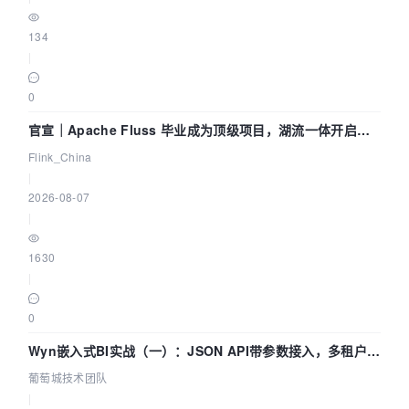
134
|
0
官宣｜Apache Fluss 毕业成为顶级项目，湖流一体开启
Agentic Lake 全面实时化时代
Flink_China
|
2026-08-07
|
1630
|
0
Wyn嵌入式BI实战（一）：JSON API带参数接入，多租户数
据源配置指南 | 葡萄城技术团队
葡萄城技术团队
|