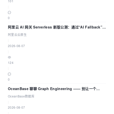
101
|
0
阿里云 AI 网关 Serverless 新版公测：通过“AI Fallback”与
拓扑可视化构建 AI 流量治理底座
阿里云云原生
|
2026-08-07
|
124
|
0
OceanBase 聊聊 Graph Engineering —— 别让一个
Agent 既当运动员又
OceanBase数据库
|
2026-08-07
|