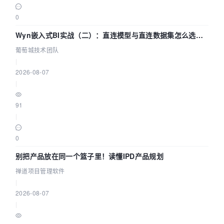
0
Wyn嵌入式BI实战（二）：直连模型与直连数据集怎么选，
参数为什么不生效？| 葡萄城技术团队
葡萄城技术团队
|
2026-08-07
|
91
|
0
别把产品放在同一个篮子里！读懂IPD产品规划
禅道项目管理软件
|
2026-08-07
|