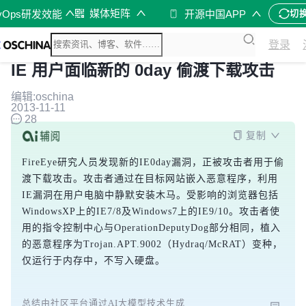
媒体矩阵
vOps研发效能
开源中国APP
切
登录
IE 用户面临新的 0day 偷渡下载攻击
编辑:oschina
2013-11-11
28
复制
FireEye研究人员发现新的IE0day漏洞，正被攻击者用于偷
渡下载攻击。攻击者通过在目标网站嵌入恶意程序，利用
IE漏洞在用户电脑中静默安装木马。受影响的浏览器包括
WindowsXP上的IE7/8及Windows7上的IE9/10。攻击者使
用的指令控制中心与OperationDeputyDog部分相同，植入
的恶意程序为Trojan.APT.9002（Hydraq/McRAT）变种，
仅运行于内存中，不写入硬盘。
总结由社区平台通过AI大模型技术生成