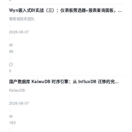
Wyn嵌入式BI实战（三）：仪表板筛选器+报表查询面板，参
数联动全闭环
葡萄城技术团队
|
2026-08-07
|
88
|
0
国产数据库 KaiwuDB 时序引擎：从 InfluxDB 迁移的完整
技术路径
KaiwuDB
|
2026-08-07
|
183
|