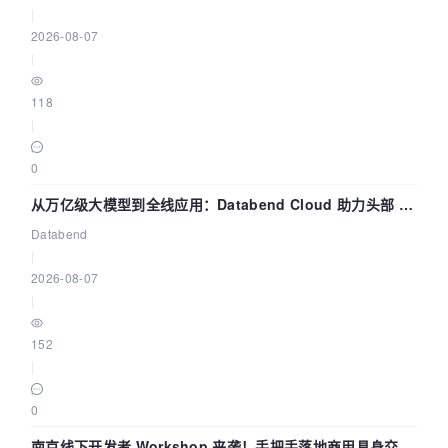
|
2026-08-07
|
118
|
0
从万亿级大模型到全线应用：Databend Cloud 助力头部 AI
企业构建全链路 Trace 数据管道
Databend
|
2026-08-07
|
152
|
0
南京线下开发者 Workshop 来袭！手把手落地商用具身交互