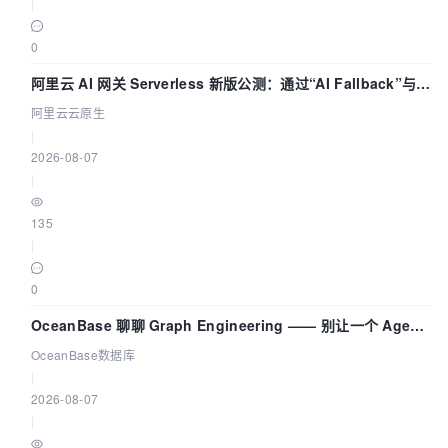
|
0
阿里云 AI 网关 Serverless 新版公测：通过“AI Fallback”与拓
扑可视化构建 AI 流量治理底座
阿里云云原生
|
2026-08-07
|
135
|
0
OceanBase 聊聊 Graph Engineering —— 别让一个 Agent
既当运动员又
OceanBase数据库
|
2026-08-07
|