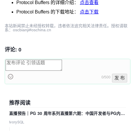
Protocol Buffers
的详细介绍：
点击查看
Protocol Buffers
的下载地址：
点击下载
本站新闻禁止未经授权转载，违者依法追究相关法律责任。授权请联
系：oscbianji#oschina.cn
评论: 0
0/500
发 布
推荐阅读
直播预告｜PG 30 周年系列直播第六期：中国开发者与PG内核
——我们改得动吗？我们贡献了什么？
IvorySQL
|