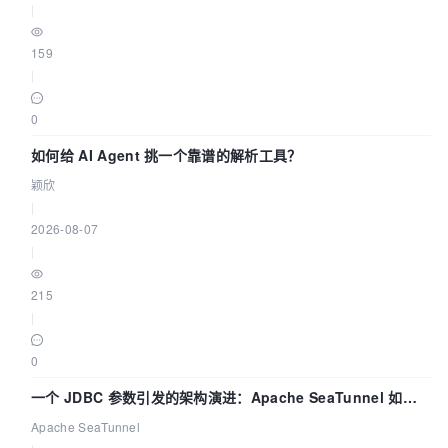
|
159
|
0
如何给 AI Agent 挑一个靠谱的解析工具？
颖欣
|
2026-08-07
|
215
|
0
一个 JDBC 参数引发的架构演进：Apache SeaTunnel 如何
解决数据同步中的“定时 Flush”难题
Apache SeaTunnel