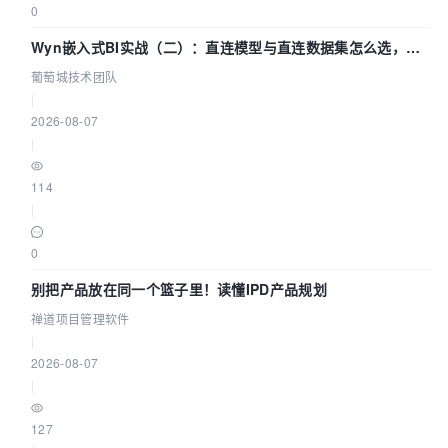
0
Wyn嵌入式BI实战（二）：直连模型与直连数据集怎么选，参
数为什么不生效？| 葡萄城技术团队
葡萄城技术团队
|
2026-08-07
|
114
|
0
别把产品放在同一个篮子里！读懂IPD产品规划
禅道项目管理软件
|
2026-08-07
|
127