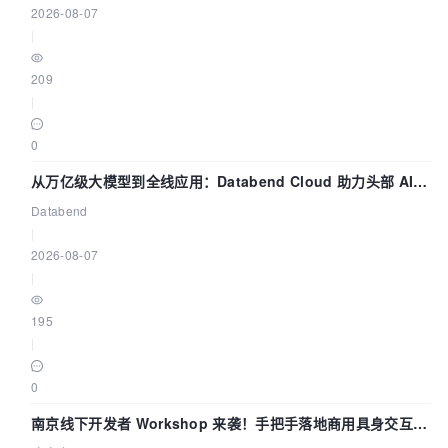
2026-08-07
|
209
|
0
从万亿级大模型到全线应用：Databend Cloud 助力头部 AI
企业构建全链路 Trace 数据管道
Databend
|
2026-08-07
|
195
|
0
南京线下开发者 Workshop 来袭！手把手落地商用具身交互智