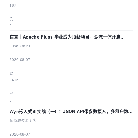
167
|
0
官宣｜Apache Fluss 毕业成为顶级项目，湖流一体开启
Agentic Lake 全面实时化时代
Flink_China
|
2026-08-07
|
2415
|
0
Wyn嵌入式BI实战（一）：JSON API带参数接入，多租户数据
源配置指南 | 葡萄城技术团队
葡萄城技术团队
|
2026-08-07