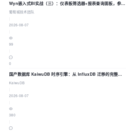
Wyn嵌入式BI实战（三）：仪表板筛选器+报表查询面板，参数
联动全闭环
葡萄城技术团队
|
2026-08-07
|
99
|
0
国产数据库 KaiwuDB 时序引擎：从 InfluxDB 迁移的完整技
术路径
KaiwuDB
|
2026-08-07
|
380
|