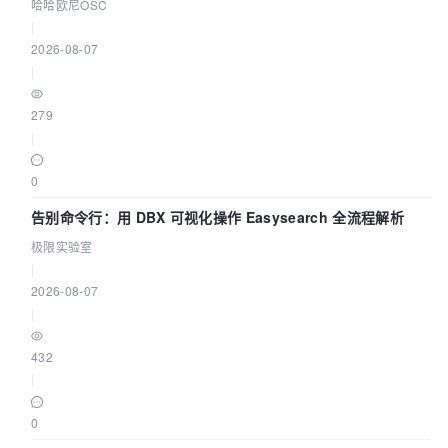
能 Agent 应用
哈哈欧尼OSC
|
2026-08-07
|
279
|
0
告别命令行：用 DBX 可视化操作 Easysearch 全流程解析
极限实验室
|
2026-08-07
|
432
|
0