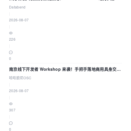
企业构建全链路 Trace 数据管道
Databend
|
2026-08-07
|
226
|
0
南京线下开发者 Workshop 来袭！手把手落地商用具身交互
智能 Agent 应用
哈哈欧尼OSC
|
2026-08-07
|
307
|
0