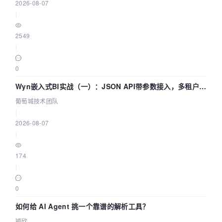
2026-08-07
|
2549
|
0
Wyn嵌入式BI实战（一）：JSON API带参数接入，多租户数
据源配置指南 | 葡萄城技术团队
葡萄城技术团队
|
2026-08-07
|
174
|
0
如何给 AI Agent 挑一个靠谱的解析工具？
颖欣