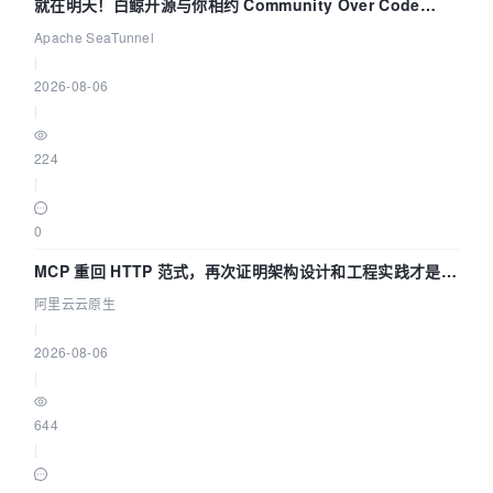
就在明天！白鲸开源与你相约 Community Over Code
Asia 2026 主题演讲！
Apache SeaTunnel
|
2026-08-06
|
224
|
0
MCP 重回 HTTP 范式，再次证明架构设计和工程实践才是稀
缺资源
阿里云云原生
|
2026-08-06
|
644
|