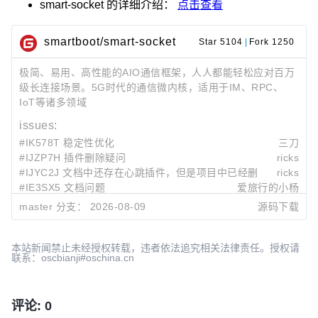
smart-socket
的详细介绍：
点击查看
smartboot/smart-socket
Star 5104
|
Fork 1250
极简、易用、高性能的AIO通信框架，人人都能轻松应对百万
级长连接场景。5G时代的通信微内核，适用于IM、RPC、
IoT等诸多领域
issues:
#IK578T 稳定性优化
三刀
#IJZP7H 插件删除疑问
ricks
#IJYC2J 文档中还存在心跳插件，但是项目中已经删掉了
ricks
#IE3SX5 文档问题
爱旅行的小杨
#IDFR3T writebufer 使用synchronized 风险问题
ricks
master 分支：
2026-08-09
源码下载
最近提交:
a25a39b8
modify readme
luyao
2026-08-09 10:00
本站新闻禁止未经授权转载，违者依法追究相关法律责任。授权请
联系：oscbianji#oschina.cn
46cef338
modify readme
luyao
2026-08-09 08:28
4e26aae7
modify readme
luyao
2026-08-09 08:20
评论: 0