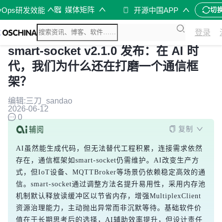
媒体矩阵
vOps研发效能
开源中国APP
切
登录
smart-socket v2.1.0 发布：在 AI 时
代，我们为什么还在打磨一个通信框
架？
编辑:三刀_sandao
2026-06-12
0
复制
AI虽然能生成代码，但无法替代工程积累，连接需求依然
存在，通信框架如smart-socket仍需维护。AI改变生产方
式，但IoT设备、MQTTBroker等场景仍依赖稳定高效的通
信。smart-socket通过调整方法名提升易用性，采用内存池
机制默认释放读缓冲区以节省内存，增强MultiplexClient
资源治理能力，主动抛出异常而非沉默等待。基础软件价
值在于长期思考后的选择，AI辅助效率提升，但设计责任