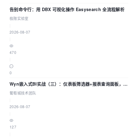
告别命令行：用 DBX 可视化操作 Easysearch 全流程解析
极限实验室
|
2026-08-07
|
470
|
0
Wyn嵌入式BI实战（三）：仪表板筛选器+报表查询面板，参
数联动全闭环
葡萄城技术团队
|
2026-08-07
|
127
|