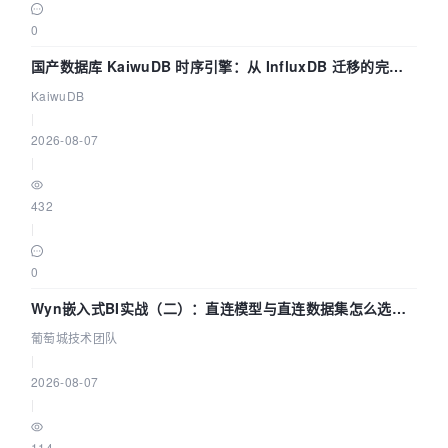
0
国产数据库 KaiwuDB 时序引擎：从 InfluxDB 迁移的完整
技术路径
KaiwuDB
|
2026-08-07
|
432
|
0
Wyn嵌入式BI实战（二）：直连模型与直连数据集怎么选，
参数为什么不生效？| 葡萄城技术团队
葡萄城技术团队
|
2026-08-07
|
114