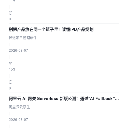
|
0
别把产品放在同一个篮子里！读懂IPD产品规划
禅道项目管理软件
|
2026-08-07
|
153
|
0
阿里云 AI 网关 Serverless 新版公测：通过“AI Fallback”与
拓扑可视化构建 AI 流量治理底座
阿里云云原生
|
2026-08-07
|