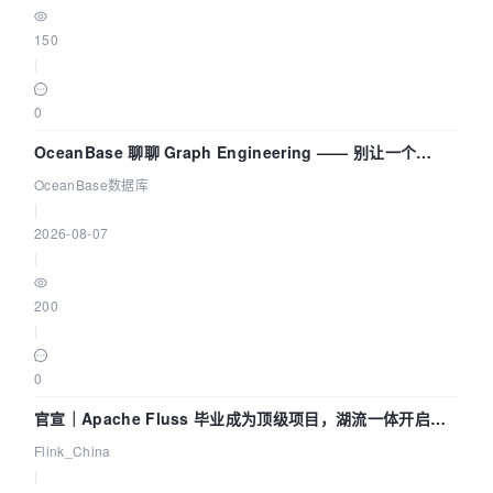
150
|
0
OceanBase 聊聊 Graph Engineering —— 别让一个
Agent 既当运动员又
OceanBase数据库
|
2026-08-07
|
200
|
0
官宣｜Apache Fluss 毕业成为顶级项目，湖流一体开启
Agentic Lake 全面实时化时代
Flink_China
|