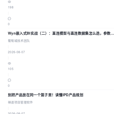
198
|
0
Wyn嵌入式BI实战（二）：直连模型与直连数据集怎么选，参数
什么不生效？| 葡萄城技术团队
葡萄城技术团队
|
2026-08-07
|
105
|
0
别把产品放在同一个篮子里！读懂IPD产品规划
禅道项目管理软件
|
2026-08-07