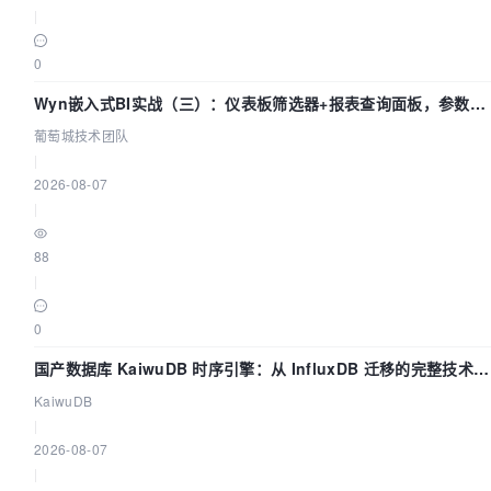
|
0
Wyn嵌入式BI实战（三）：仪表板筛选器+报表查询面板，参数联
动全闭环
葡萄城技术团队
|
2026-08-07
|
88
|
0
国产数据库 KaiwuDB 时序引擎：从 InfluxDB 迁移的完整技术路
径
KaiwuDB
|
2026-08-07
|