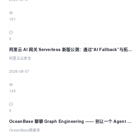
|
101
|
0
阿里云 AI 网关 Serverless 新版公测：通过“AI Fallback”与拓扑
可视化构建 AI 流量治理底座
阿里云云原生
|
2026-08-07
|
135
|
0
OceanBase 聊聊 Graph Engineering —— 别让一个 Agent 既
当运动员又
OceanBase数据库