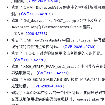
用漏洞。(
CVE-2026-42766
)
修复了 CRMF
解密中的空指针解引用
EncryptedValue
洞。(
CVE-2026-42767
)
修复了
和
中涉及多个
CMS_decrypt()
PKCS7_decrypt()
的 Bleichenbacher Oracle 漏洞。
RecipientInfo
（CVE
-2026-42768
）
修复了 CMP
中因
/
拼写
rootCaKeyUpdate
cert
issuer
误导致的信任锚点替换问题。（
CVE-2026-42769
）
修复了 FFC-DH 对等验证使用攻击者提供的
的问题。
q
（
CVE-2026-42770
）
修复了
中可能存在的
X509_VERIFY_PARAM_set1_email()
界读取漏洞。（
CVE-2026-42771
）
修复了 AES-GCM-SIV和 AES-SIV 模式下空消息的标
处理错误。(
CVE-2026-45446
)
修复了 4.0.0 版本中引入的一个回归问题，该问题导致
交互式地使用提供的密码加密私钥时，
命
openssl pkey