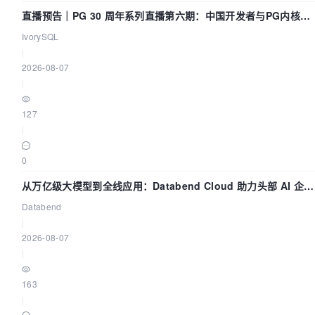
直播预告｜PG 30 周年系列直播第六期：中国开发者与PG内核
——我们改得动吗？我们贡献了什么？
IvorySQL
|
2026-08-07
|
127
|
0
从万亿级大模型到全线应用：Databend Cloud 助力头部 AI 企业
构建全链路 Trace 数据管道
Databend
|
2026-08-07
|
163
|