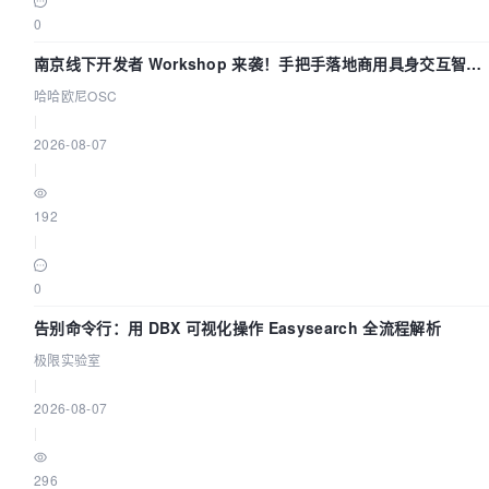
0
南京线下开发者 Workshop 来袭！手把手落地商用具身交互智能
Agent 应用
哈哈欧尼OSC
|
2026-08-07
|
192
|
0
告别命令行：用 DBX 可视化操作 Easysearch 全流程解析
极限实验室
|
2026-08-07
|
296