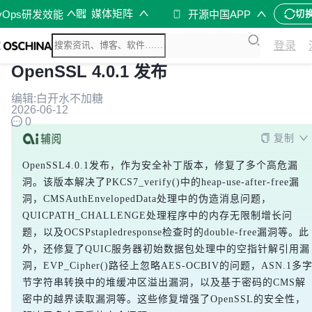
媒体矩阵
vOps研发效能
开源中国APP
切
登录
OpenSSL 4.0.1 发布
编辑:白开水不加糖
2026-06-12
0
复制
OpenSSL4.0.1发布，作为安全补丁版本，修复了多个高危漏
洞。该版本解决了PKCS7_verify()中的heap-use-after-free漏
洞，CMSAuthEnvelopedData处理中的伪造消息问题，
QUICPATH_CHALLENGE处理程序中的内存无限制增长问
题，以及OCSPstapledresponse检查时的double-free漏洞等。此
外，还修复了QUIC服务器初始数据包处理中的空指针解引用漏
洞，EVP_Cipher()路径上忽略AES-OCBIV的问题，ASN.1多
节字符串转换中的堆缓冲区溢出漏洞，以及基于密码的CMS解
密中的越界读取漏洞等。这些修复增强了OpenSSL的安全性，