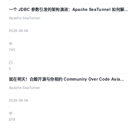
一个 JDBC 参数引发的架构演进：Apache SeaTunnel 如何解决
数据同步中的“定时 Flush”难题
Apache SeaTunnel
|
2026-08-06
|
745
|
0
就在明天！白鲸开源与你相约 Community Over Code Asia
2026 主题演讲！
Apache SeaTunnel
|
2026-08-06
|
208
|