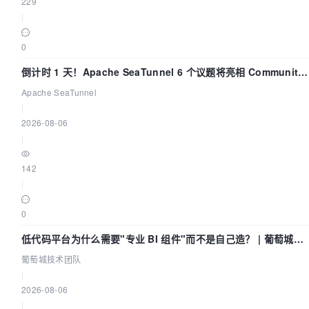
229
|
0
倒计时 1 天！Apache SeaTunnel 6 个议题将亮相 Community
Over Code Asia 2026
Apache SeaTunnel
|
2026-08-06
|
142
|
0
低代码平台为什么需要"专业 BI 组件"而不是自己造？ | 葡萄城技
术团队
葡萄城技术团队
|
2026-08-06
|