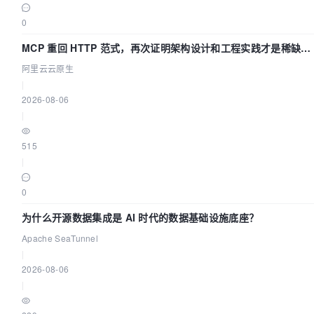
0
MCP 重回 HTTP 范式，再次证明架构设计和工程实践才是稀缺资
源
阿里云云原生
|
2026-08-06
|
515
|
0
为什么开源数据集成是 AI 时代的数据基础设施底座？
Apache SeaTunnel
|
2026-08-06
|