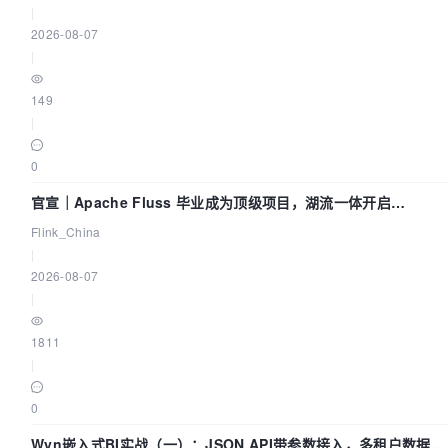
|
2026-08-07
|
149
|
0
官宣｜Apache Fluss 毕业成为顶级项目，湖流一体开启
Agentic Lake 全面实时化时代
Flink_China
|
2026-08-07
|
1811
|
0
Wyn嵌入式BI实战（一）：JSON API带参数接入，多租户数据源