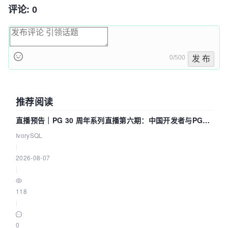
评论: 0
0/500
发 布
推荐阅读
直播预告｜PG 30 周年系列直播第六期：中国开发者与PG内
核——我们改得动吗？我们贡献了什么？
IvorySQL
|
2026-08-07
|
118
|
0