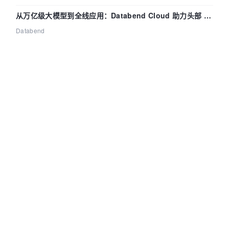
从万亿级大模型到全线应用：Databend Cloud 助力头部 AI
企业构建全链路 Trace 数据管道
Databend
|
2026-08-07
|
152
|
0
南京线下开发者 Workshop 来袭！手把手落地商用具身交互
智能 Agent 应用
哈哈欧尼OSC
|
2026-08-07
|
185
|