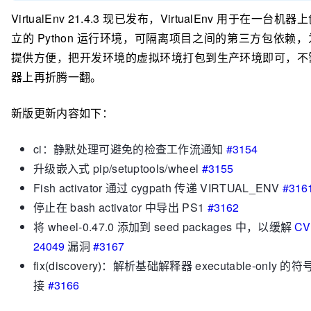
VirtualEnv 21.4.3 现已发布，VirtualEnv 用于在一台
立的 Python 运行环境，可隔离项目之间的第三方包依赖
提供方便，把开发环境的虚拟环境打包到生产环境即可，不
器上再折腾一翻。
新版更新内容如下：
ci：静默处理可避免的检查工作流通知
#3154
升级嵌入式 pip/setuptools/wheel
#3155
Fish activator 通过 cygpath 传递 VIRTUAL_ENV
#316
停止在 bash activator 中导出 PS1
#3162
将 wheel-0.47.0 添加到 seed packages 中，以缓解
CV
24049
漏洞
#3167
fix(discovery)
：解析基础解释器 executable-only 的符
接
#3166