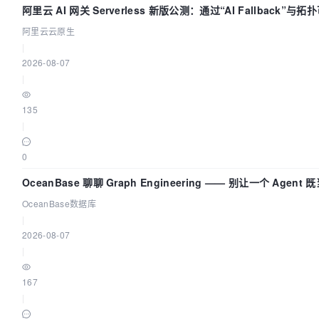
阿里云 AI 网关 Serverless 新版公测：通过“AI Fallback”与
建 AI 流量治理底座
阿里云云原生
|
2026-08-07
|
135
|
0
OceanBase 聊聊 Graph Engineering —— 别让一个 Agent
又
OceanBase数据库
|
2026-08-07
|
167
|