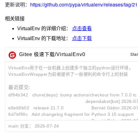
更新说明：
https://github.com/pypa/virtualenv/releases/tag/21
相关链接
VirtualEnv
的详细介绍：
点击查看
VirtualEnv
的下载地址：
点击下载
Gitee 极速下载/VirtualEnv0
Star
VirtualEnv用于在一台机器上创建多个独立的python运行环境，
VirtualEnvWrapper为前者提供了一些便利的命令行上的封装
最近提交:
df94b342
chore(deps): bump actions/checkout from 7.0.0 to 7
dependabot[bot]
2026-07
e6eb5b02
release 21.7.0
Bernát Gábor
2026-07
6d7bf90c
Add changelog fragment for Python 3.15 support
Bernát Gábor
2026-07
main 分支：
2026-07-24