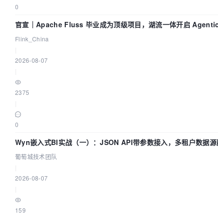
0
官宣｜Apache Fluss 毕业成为顶级项目，湖流一体开启 Agentic 
面实时化时代
Flink_China
|
2026-08-07
|
2375
|
0
Wyn嵌入式BI实战（一）：JSON API带参数接入，多租户数据源
葡萄城技术团队
葡萄城技术团队
|
2026-08-07
|
159