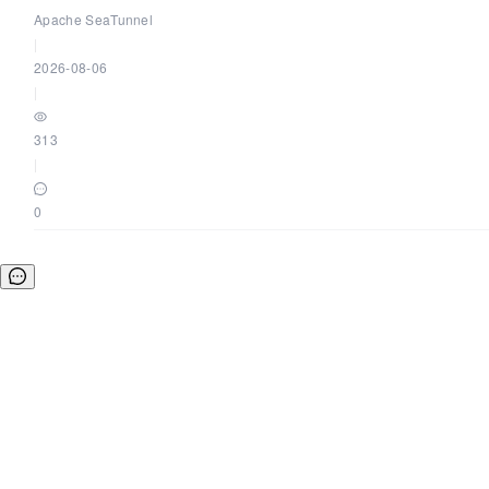
Apache SeaTunnel
|
2026-08-06
|
313
|
0
©OSCHINA(OSChina.NET)
京ICP备2025119063号