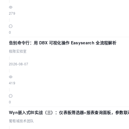
|
279
|
0
告别命令行：用 DBX 可视化操作 Easysearch 全流程解析
极限实验室
|
2026-08-07
|
419
|
0
Wyn嵌入式BI实战（三）：仪表板筛选器+报表查询面板，参数联
葡萄城技术团队
|