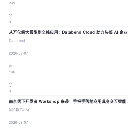
209
|
0
从万亿级大模型到全线应用：Databend Cloud 助力头部 AI 企
路 Trace 数据管道
Databend
|
2026-08-07
|
186
|
0
南京线下开发者 Workshop 来袭！手把手落地商用具身交互智能 A
用
哈哈欧尼OSC
|
2026-08-07