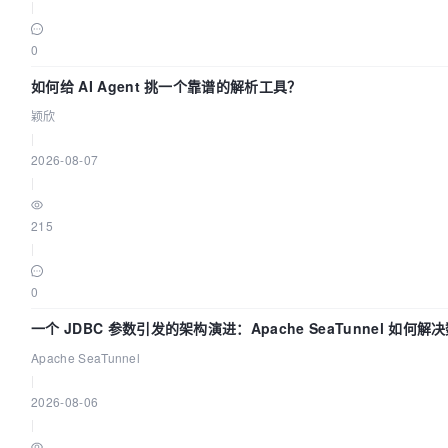
|
0
如何给 AI Agent 挑一个靠谱的解析工具？
颖欣
|
2026-08-07
|
215
|
0
一个 JDBC 参数引发的架构演进：Apache SeaTunnel 如何解
中的“定时 Flush”难题
Apache SeaTunnel
|
2026-08-06
|