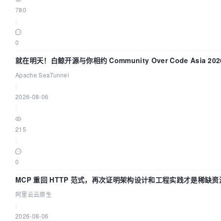
780
|
0
就在明天！白鲸开源与你相约 Community Over Code Asia 20
讲！
Apache SeaTunnel
|
2026-08-06
|
215
|
0
MCP 重回 HTTP 范式，再次证明架构设计和工程实践才是稀缺资
阿里云云原生
|
2026-08-06