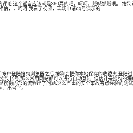
“冰力”的评论 这个谣言应该就是360弄的吧，呵呵，贼喊抓贼呗。
信，，呵呵 我看了视频，现场申请qq号演示的
.你用帐户登陆搜狗浏览器之后,搜狗会把你本地保存的收藏夹,登陆
搜狗帐号,那么常用网站都可以进行自动登陆. 但估计是搜狗的
. 估计是搜狗内部的流程出了问题.这么严重的安全事故有点经验的
问题，串号了。