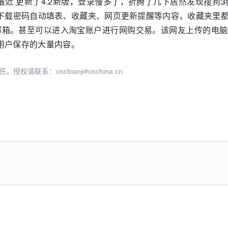
最近 更新了4.2新版，登录慢多了，折腾了几下居然发现搜狗
 下载密码自动填表、收藏夹、网页更新提醒等内容，收藏夹里
 邮箱。甚至可以进入淘宝账户进行网购交易。该网友上传的电
用户保存的大量内容。
系：oscbianji#oschina.cn