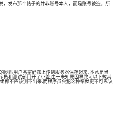
 搜狗说，发布那个帖子的并非账号本人，而是账号被盗。所
过的网站用户名密码都上传到服务器保存起来. 本意是当
程序员和测试部门开了小差,由于未知原因导致可以下载其
测试组都不应该测不出来.而程序员会犯这种错就更不可思议