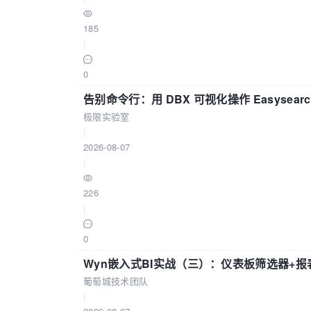
185
|
0
告别命令行：用 DBX 可视化操作 Easysear
极限实验室
|
2026-08-07
|
226
|
0
Wyn嵌入式BI实战（三）：仪表板筛选器+
葡萄城技术团队
|