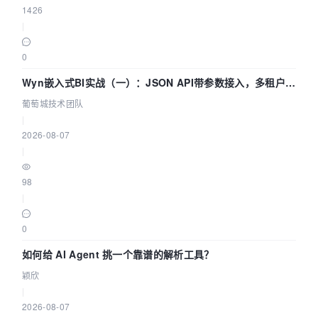
1426
|
0
Wyn嵌入式BI实战（一）：JSON API带参数接入，多租户数
据源配置指南 | 葡萄城技术团队
葡萄城技术团队
|
2026-08-07
|
98
|
0
如何给 AI Agent 挑一个靠谱的解析工具？
颖欣
|
2026-08-07