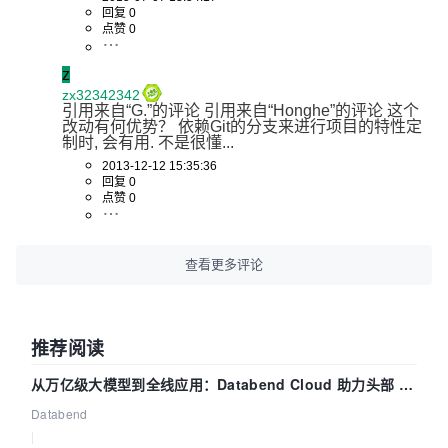
回复 0
点赞 0
z
zx32342342
引用来自“G.”的评论 引用来自“Honghe”的评论 这个
改动有何优势？ 依赖Git的分支来进行项目的特性定
制时, 会有用. 不是很懂...
2013-12-12 15:35:36
回复 0
点赞 0
查看更多评论
推荐阅读
从万亿级大模型到全线应用：Databend Cloud 助力头部 AI
企业构建全链路 Trace 数据管道
Databend
|