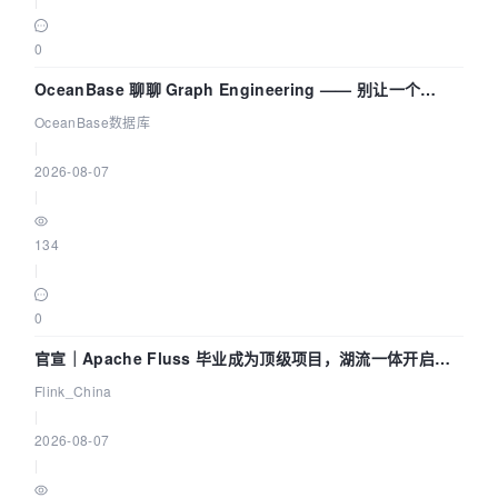
0
OceanBase 聊聊 Graph Engineering —— 别让一个
Agent 既当运动员又
OceanBase数据库
|
2026-08-07
|
134
|
0
官宣｜Apache Fluss 毕业成为顶级项目，湖流一体开启
Agentic Lake 全面实时化时代
Flink_China
|
2026-08-07
|