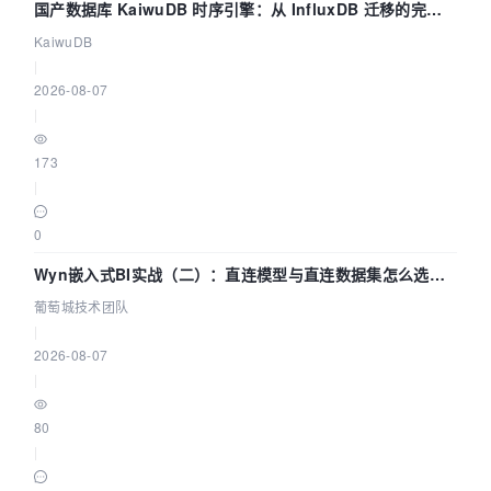
国产数据库 KaiwuDB 时序引擎：从 InfluxDB 迁移的完整
技术路径
KaiwuDB
|
2026-08-07
|
173
|
0
Wyn嵌入式BI实战（二）：直连模型与直连数据集怎么选，
参数为什么不生效？| 葡萄城技术团队
葡萄城技术团队
|
2026-08-07
|
80
|