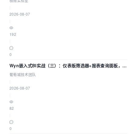
极限实验室
|
2026-08-07
|
192
|
0
Wyn嵌入式BI实战（三）：仪表板筛选器+报表查询面板，参
数联动全闭环
葡萄城技术团队
|
2026-08-07
|
82
|
0