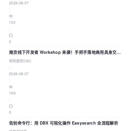
2026-08-07
|
152
|
0
南京线下开发者 Workshop 来袭！手把手落地商用具身交互
智能 Agent 应用
哈哈欧尼OSC
|
2026-08-07
|
109
|
0
告别命令行：用 DBX 可视化操作 Easysearch 全流程解析