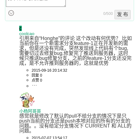
0/500
发 布
c
coolcao
引用来自“Honghe”的评论 这个改动有何优势？ 比如
当前你在一个新需求分支feature-1正在开发新的需
求，但是还没有完成，突然发现线上代码有个bug,
需要切过去修复bug,修复完了推送到服务器，这时
候只推送bug修复分支，之前的feature-1分支还没完
成，是不允许推到服务器的，这就是优势
2015-09-16 20:14:32
回复 0
点赞 0
小杨阿哥哥
感觉就是修改了默认的pull不给分支的情况下是只
push当前的分支还是push本地对应的所有的分支的
问题。。没有给定分支情况下 CURRENT 和 ALL的
问题。
2015-07-07 13:54:17