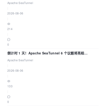
Apache SeaTunnel
|
2026-08-06
|
214
|
0
倒计时 1 天！Apache SeaTunnel 6 个议题将亮相
Community Over Code Asia 2026
Apache SeaTunnel
|
2026-08-06
|
133
|
0