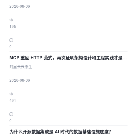
2026-08-06
|
195
|
0
MCP 重回 HTTP 范式，再次证明架构设计和工程实践才是稀
缺资源
阿里云云原生
|
2026-08-06
|
491
|
0
为什么开源数据集成是 AI 时代的数据基础设施底座？