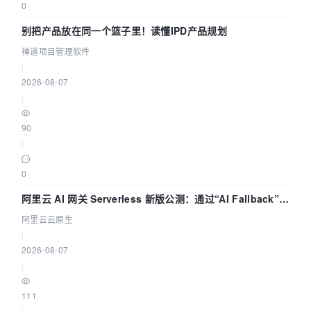
0
别把产品放在同一个篮子里！读懂IPD产品规划
禅道项目管理软件
|
2026-08-07
|
90
|
0
阿里云 AI 网关 Serverless 新版公测：通过“AI Fallback”与
拓扑可视化构建 AI 流量治理底座
阿里云云原生
|
2026-08-07
|
111
|