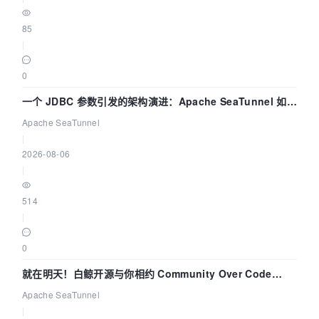
85
|
0
一个 JDBC 参数引发的架构演进：Apache SeaTunnel 如何
解决数据同步中的“定时 Flush”难题
Apache SeaTunnel
|
2026-08-06
|
514
|
0
就在明天！白鲸开源与你相约 Community Over Code
Asia 2026 主题演讲！
Apache SeaTunnel
|