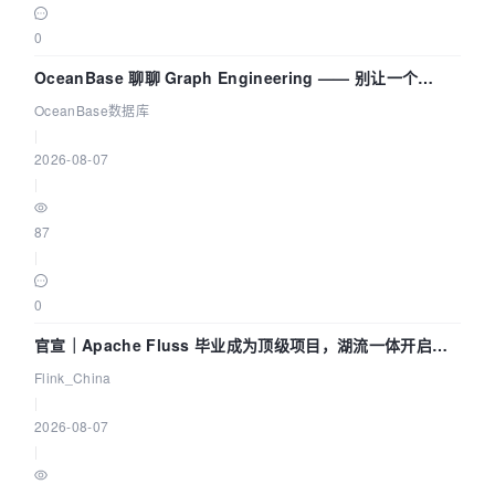
0
OceanBase 聊聊 Graph Engineering —— 别让一个
Agent 既当运动员又
OceanBase数据库
|
2026-08-07
|
87
|
0
官宣｜Apache Fluss 毕业成为顶级项目，湖流一体开启
Agentic Lake 全面实时化时代
Flink_China
|
2026-08-07
|