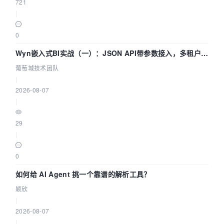
721
|
0
Wyn嵌入式BI实战（一）：JSON API带参数接入，多租户数
据源配置指南 | 葡萄城技术团队
葡萄城技术团队
|
2026-08-07
|
29
|
0
如何给 AI Agent 挑一个靠谱的解析工具？
颖欣
|
2026-08-07
|