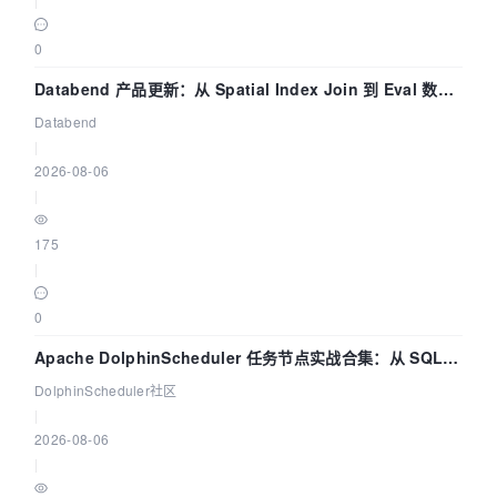
0
Databend 产品更新：从 Spatial Index Join 到 Eval 数据
管道
Databend
|
2026-08-06
|
175
|
0
Apache DolphinScheduler 任务节点实战合集：从 SQL、
DataX 到 Spark、Flink 一次配置全打通
DolphinScheduler社区
|
2026-08-06
|