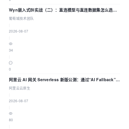
Wyn嵌入式BI实战（二）：直连模型与直连数据集怎么选，
参数为什么不生效？| 葡萄城技术团队
葡萄城技术团队
|
2026-08-07
|
34
|
0
阿里云 AI 网关 Serverless 新版公测：通过“AI Fallback”与
拓扑可视化构建 AI 流量治理底座
阿里云云原生
|
2026-08-07
|
80
|