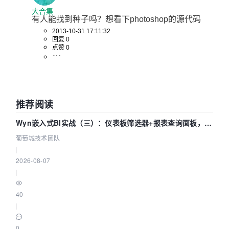
大合集
有人能找到种子吗？想看下photoshop的源代码
2013-10-31 17:11:32
回复 0
点赞 0
推荐阅读
Wyn嵌入式BI实战（三）：仪表板筛选器+报表查询面板，参
数联动全闭环
葡萄城技术团队
|
2026-08-07
|
40
|
0