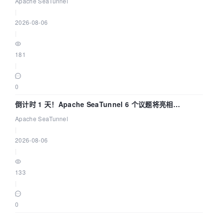
Apache SeaTunnel
|
2026-08-06
|
181
|
0
倒计时 1 天！Apache SeaTunnel 6 个议题将亮相
Community Over Code Asia 2026
Apache SeaTunnel
|
2026-08-06
|
133
|
0