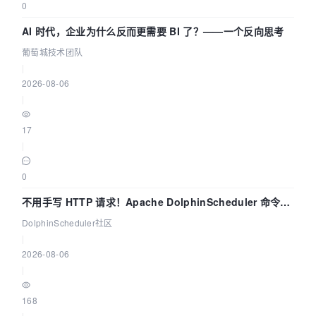
0
AI 时代，企业为什么反而更需要 BI 了？——一个反向思考
葡萄城技术团队
|
2026-08-06
|
17
|
0
不用手写 HTTP 请求！Apache DolphinScheduler 命令行
dsctl 两分钟上手
DolphinScheduler社区
|
2026-08-06
|
168
|