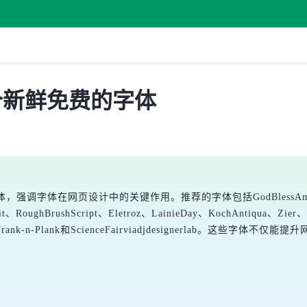
 个新鲜免费的字体
网页设计中的关键作用。推荐的字体包括GodBlessAmerica、Astroly
Unit、RoughBrushScript、Eletroz、LainieDay、KochAntiqua、Zi
neText、Frank-n-Plank和ScienceFairviadjdesignerl