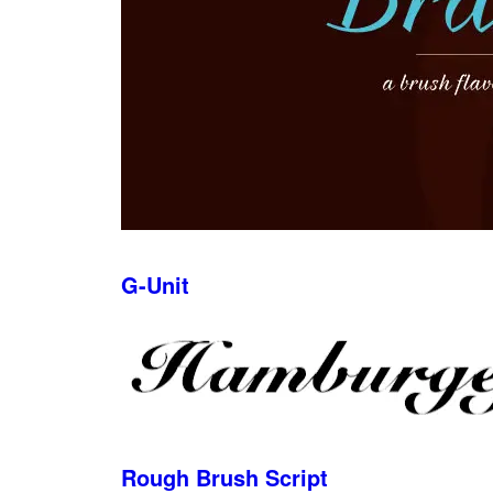
G-Unit
Rough Brush Script