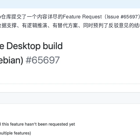
ub仓库提交了一个内容详尽的Feature Request（Issue #65697）
数据支撑、有逻辑推演、有替代方案、同时预判了反驳意见的结