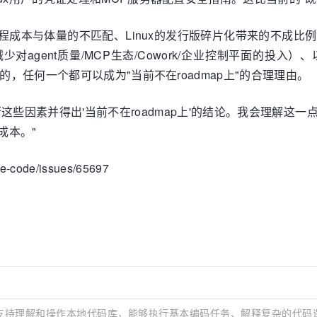
程成本与体量的不匹配、Linux的发行版碎片化带来的不成比例
对agent质量/MCP生态/Cowork/企业控制平面的投入）、
的，任何一个都可以成为"当前不在roadmap上"的合理理由。
权衡这些因素并得出'当前不在roadmap上'的结论。我会理解
成本。"
e-code/issues/65697
程助手，支持理解和操作本地代码库，能够执行基本编码任务、解释复杂的代码逻