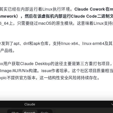
ic其实已经在内部运行着Linux执行环境。
Claude Cowo
on Framework），然后在该虚拟机内部运行Claude Code二进制
 x86_64上，只需要绕过macOS的原生模块。这意味着Li
了apt、dnf和apk仓库，支持linux-x64、linux-arm64及其m
p产品线。
获取Claude Desktop的途径主要是第三方重打包项目，其中最流行的
rpm/AppImage/AUR/Nix构建。issue作者坦承，这个
ropic不提供官方版本，这一结构性安全风险将持续存在。