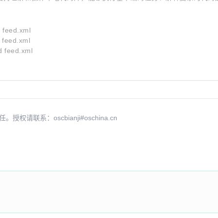
feed.xml
feed.xml
 feed.xml
系：oscbianji#oschina.cn