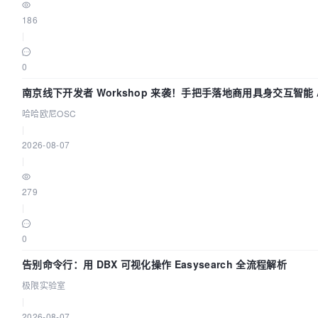
186
|
0
南京线下开发者 Workshop 来袭！手把手落地商用具身交互智能 A
哈哈欧尼OSC
|
2026-08-07
|
279
|
0
告别命令行：用 DBX 可视化操作 Easysearch 全流程解析
极限实验室
|
2026-08-07