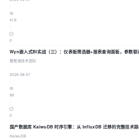
|
419
|
0
Wyn嵌入式BI实战（三）：仪表板筛选器+报表查询面板，参数联
葡萄城技术团队
|
2026-08-07
|
99
|
0
国产数据库 KaiwuDB 时序引擎：从 InfluxDB 迁移的完整技术
KaiwuDB