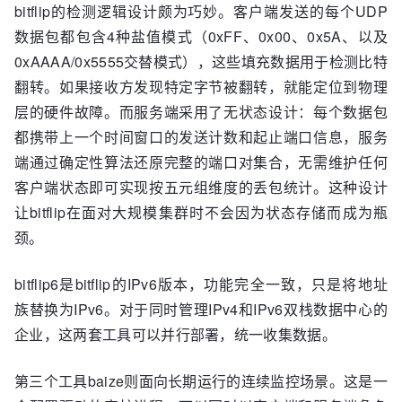
bitflip的检测逻辑设计颇为巧妙。客户端发送的每个UDP
数据包都包含4种盐值模式（0xFF、0x00、0x5A、以及
0xAAAA/0x5555交替模式），这些填充数据用于检测比特
翻转。如果接收方发现特定字节被翻转，就能定位到物理
层的硬件故障。而服务端采用了无状态设计：每个数据包
都携带上一个时间窗口的发送计数和起止端口信息，服务
端通过确定性算法还原完整的端口对集合，无需维护任何
客户端状态即可实现按五元组维度的丢包统计。这种设计
让bitflip在面对大规模集群时不会因为状态存储而成为瓶
颈。
bitflip6是bitflip的IPv6版本，功能完全一致，只是将地址
族替换为IPv6。对于同时管理IPv4和IPv6双栈数据中心的
企业，这两套工具可以并行部署，统一收集数据。
第三个工具baize则面向长期运行的连续监控场景。这是一