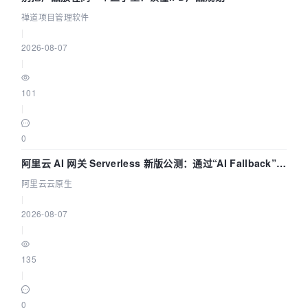
禅道项目管理软件
|
2026-08-07
|
101
|
0
阿里云 AI 网关 Serverless 新版公测：通过“AI Fallback”与
拓扑可视化构建 AI 流量治理底座
阿里云云原生
|
2026-08-07
|
135
|
0