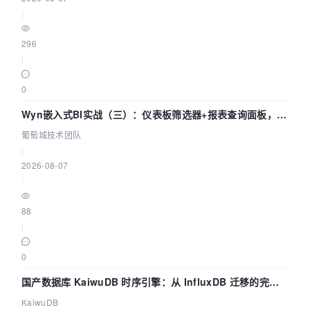
|
296
|
0
Wyn嵌入式BI实战（三）：仪表板筛选器+报表查询面板，参
数联动全闭环
葡萄城技术团队
|
2026-08-07
|
88
|
0
国产数据库 KaiwuDB 时序引擎：从 InfluxDB 迁移的完整
技术路径
KaiwuDB