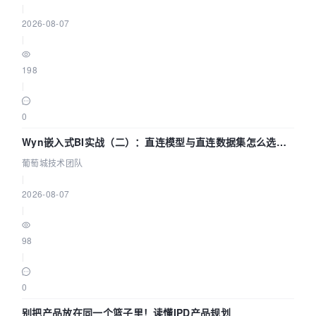
|
2026-08-07
|
198
|
0
Wyn嵌入式BI实战（二）：直连模型与直连数据集怎么选，
参数为什么不生效？| 葡萄城技术团队
葡萄城技术团队
|
2026-08-07
|
98
|
0
别把产品放在同一个篮子里！读懂IPD产品规划