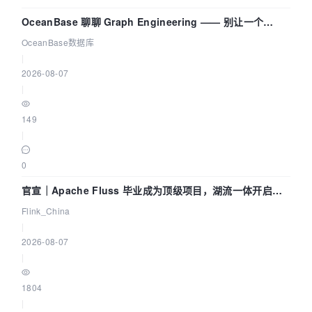
OceanBase 聊聊 Graph Engineering —— 别让一个
Agent 既当运动员又
OceanBase数据库
|
2026-08-07
|
149
|
0
官宣｜Apache Fluss 毕业成为顶级项目，湖流一体开启
Agentic Lake 全面实时化时代
Flink_China
|
2026-08-07
|
1804
|