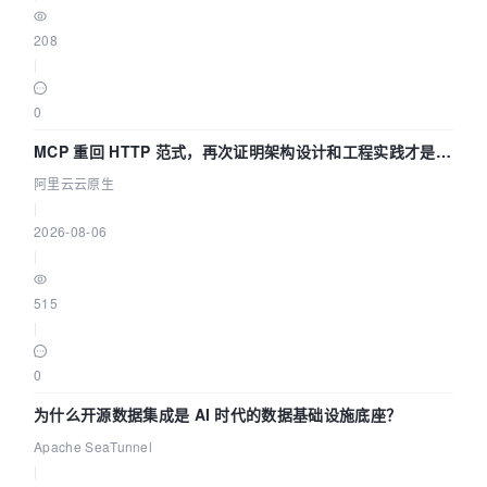
208
|
0
MCP 重回 HTTP 范式，再次证明架构设计和工程实践才是稀
缺资源
阿里云云原生
|
2026-08-06
|
515
|
0
为什么开源数据集成是 AI 时代的数据基础设施底座？
Apache SeaTunnel
|