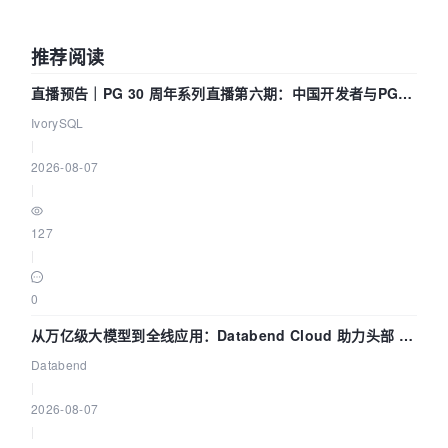
推荐阅读
直播预告｜PG 30 周年系列直播第六期：中国开发者与PG内
核——我们改得动吗？我们贡献了什么？
IvorySQL
|
2026-08-07
|
127
|
0
从万亿级大模型到全线应用：Databend Cloud 助力头部 AI
企业构建全链路 Trace 数据管道
Databend
|
2026-08-07
|