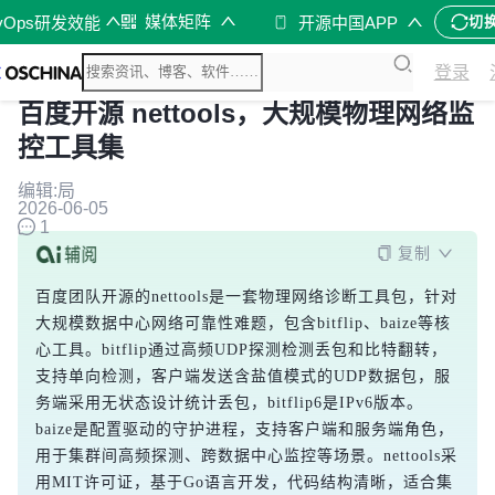
媒体矩阵
vOps研发效能
开源中国APP
切
登录
百度开源 nettools，大规模物理网络监
控工具集
编辑:局
2026-06-05
1
复制
百度团队开源的nettools是一套物理网络诊断工具包，针对
大规模数据中心网络可靠性难题，包含bitflip、baize等核
心工具。bitflip通过高频UDP探测检测丢包和比特翻转，
支持单向检测，客户端发送含盐值模式的UDP数据包，服
务端采用无状态设计统计丢包，bitflip6是IPv6版本。
baize是配置驱动的守护进程，支持客户端和服务端角色，
用于集群间高频探测、跨数据中心监控等场景。nettools采
用MIT许可证，基于Go语言开发，代码结构清晰，适合集