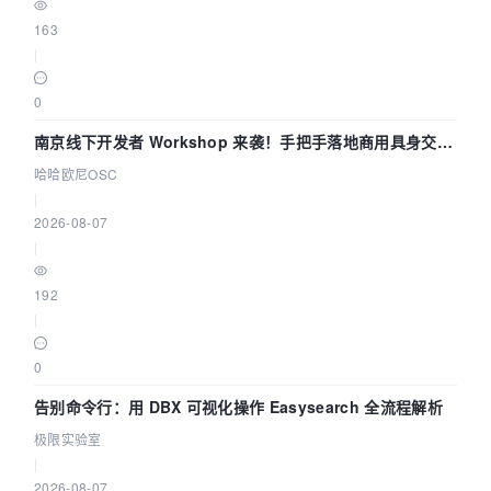
163
|
0
南京线下开发者 Workshop 来袭！手把手落地商用具身交互
智能 Agent 应用
哈哈欧尼OSC
|
2026-08-07
|
192
|
0
告别命令行：用 DBX 可视化操作 Easysearch 全流程解析
极限实验室
|
2026-08-07