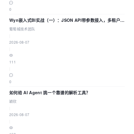
0
Wyn嵌入式BI实战（一）：JSON API带参数接入，多租户数
据源配置指南 | 葡萄城技术团队
葡萄城技术团队
|
2026-08-07
|
111
|
0
如何给 AI Agent 挑一个靠谱的解析工具？
颖欣
|
2026-08-07
|