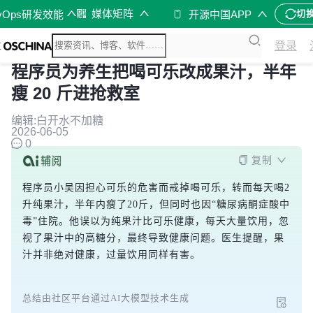
媒体矩阵
vOps研发效能
开源中国APP
切
登录
程序员为养生把喝可乐改成果汁，半年
瘦 20 斤进抢救室
编辑:白开水不加糖
2026-06-05
0
复制
程序员小吴因担心可乐的危害而戒掉喝可乐，转而每天喝2
升纯果汁，半年内瘦了20斤，但同时也因“糖尿病酮症酸中
毒”住院。他误以为纯果汁比可乐健康，每天大量饮用，忽
视了果汁中的高糖分，最终导致健康问题。医生提醒，果
汁并非绝对健康，过量饮用同样有害。
总结由社区平台通过AI大模型技术生成