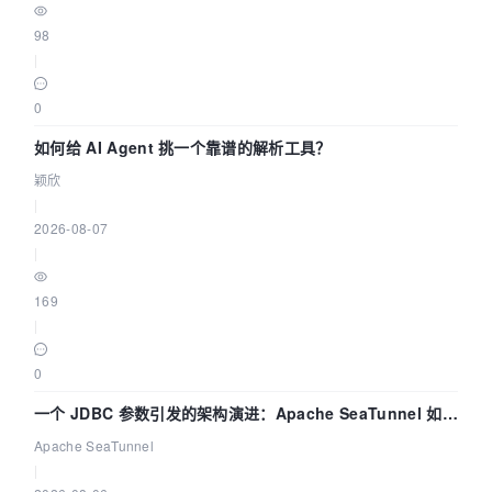
98
|
0
如何给 AI Agent 挑一个靠谱的解析工具？
颖欣
|
2026-08-07
|
169
|
0
一个 JDBC 参数引发的架构演进：Apache SeaTunnel 如何
解决数据同步中的“定时 Flush”难题
Apache SeaTunnel
|