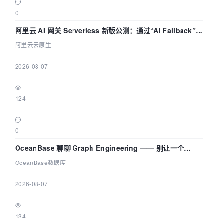
0
阿里云 AI 网关 Serverless 新版公测：通过“AI Fallback”与
拓扑可视化构建 AI 流量治理底座
阿里云云原生
|
2026-08-07
|
124
|
0
OceanBase 聊聊 Graph Engineering —— 别让一个
Agent 既当运动员又
OceanBase数据库
|
2026-08-07
|
134