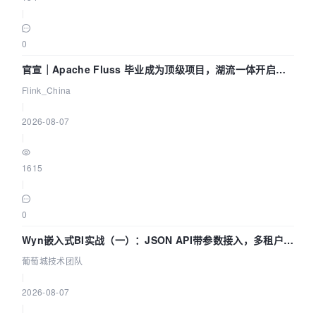
|
0
官宣｜Apache Fluss 毕业成为顶级项目，湖流一体开启
Agentic Lake 全面实时化时代
Flink_China
|
2026-08-07
|
1615
|
0
Wyn嵌入式BI实战（一）：JSON API带参数接入，多租户数
据源配置指南 | 葡萄城技术团队
葡萄城技术团队
|
2026-08-07
|