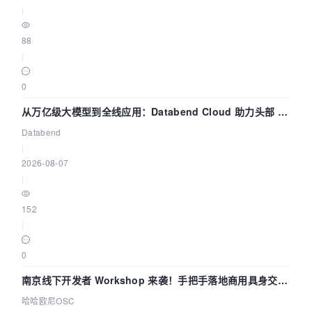
|
88
|
0
从万亿级大模型到全线应用：Databend Cloud 助力头部 AI
企业构建全链路 Trace 数据管道
Databend
|
2026-08-07
|
152
|
0
南京线下开发者 Workshop 来袭！手把手落地商用具身交互
智能 Agent 应用
哈哈欧尼OSC