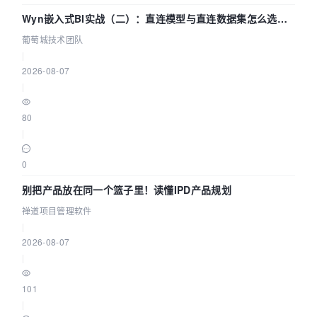
Wyn嵌入式BI实战（二）：直连模型与直连数据集怎么选，
参数为什么不生效？| 葡萄城技术团队
葡萄城技术团队
|
2026-08-07
|
80
|
0
别把产品放在同一个篮子里！读懂IPD产品规划
禅道项目管理软件
|
2026-08-07
|
101
|