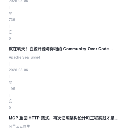
2026-08-06
|
739
|
0
就在明天！白鲸开源与你相约 Community Over Code
Asia 2026 主题演讲！
Apache SeaTunnel
|
2026-08-06
|
195
|
0
MCP 重回 HTTP 范式，再次证明架构设计和工程实践才是稀
缺资源
阿里云云原生