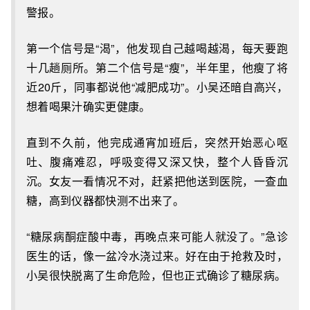
警报。
第一个信号是“渴”，他发现自己越喝越渴，每天要跑
十几趟厕所。第二个信号是“瘦”，半年里，他瘦了将
近20斤，同事都说他“减肥成功”。小吴还暗自高兴，
想着喝果汁确实更健康。
直到不久前，他完成通宵加班后，突然开始恶心呕
吐、腹痛难忍，呼吸变得又深又快，整个人昏昏沉
沉。女友一看情况不对，赶紧把他送到医院，一查血
糖，高到仪器都快测不出来了。
“糖尿病酮症酸中毒，再晚点来可能人就没了。”急诊
医生的话，像一盆冷水浇过来。好在由于抢救及时，
小吴很快脱离了生命危险，但也正式确诊了糖尿病。