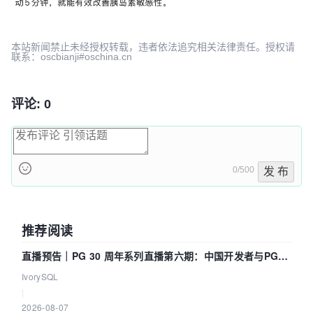
本站新闻禁止未经授权转载，违者依法追究相关法律责任。授权请
联系：oscbianji#oschina.cn
评论: 0
0/500
发 布
推荐阅读
直播预告｜PG 30 周年系列直播第六期：中国开发者与PG内
核——我们改得动吗？我们贡献了什么？
IvorySQL
|
2026-08-07