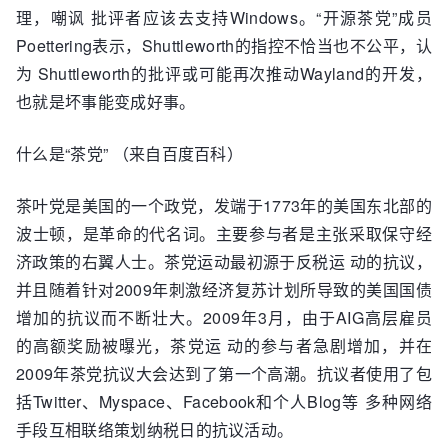
理，嘲讽 批评者应该去支持Windows。“开源茶党”成员
Poettering表示，Shuttleworth的指控不恰当也不公平，认
为 Shuttleworth的批评或可能再次推动Wayland的开发，
也就是坏事能变成好事。
什么是“茶党” （来自百度百科）
茶叶党是美国的一个政党，发端于1773年的美国东北部的
波士顿，是革命的代名词。主要参与者是主张采取保守经
济政策的右翼人士。茶党运动最初源于反税运 动的抗议，
并且随着针对2009年刺激经济复苏计划所导致的美国国债
增加的抗议而不断壮大。2009年3月，由于AIG高层雇员
的高额奖励被曝光，茶党运 动的参与者急剧增加，并在
2009年茶党抗议大会达到了第一个高潮。抗议者使用了包
括Twitter、Myspace、Facebook和个人Blog等 多种网络
手段互相联络策划纳税日的抗议活动。