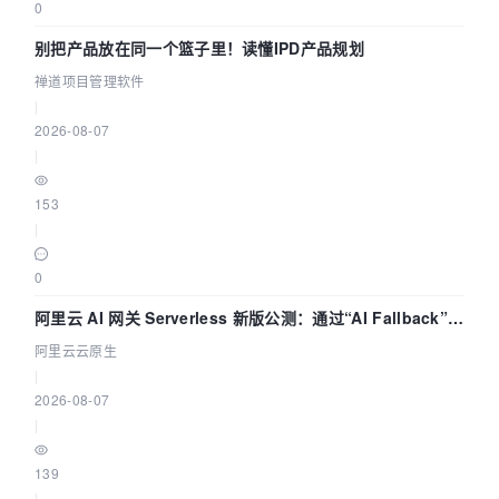
0
别把产品放在同一个篮子里！读懂IPD产品规划
禅道项目管理软件
|
2026-08-07
|
153
|
0
阿里云 AI 网关 Serverless 新版公测：通过“AI Fallback”与
拓扑可视化构建 AI 流量治理底座
阿里云云原生
|
2026-08-07
|
139
|