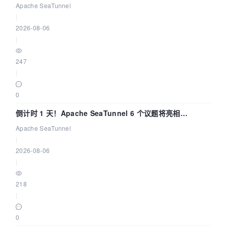
Apache SeaTunnel
|
2026-08-06
|
247
|
0
倒计时 1 天！Apache SeaTunnel 6 个议题将亮相
Community Over Code Asia 2026
Apache SeaTunnel
|
2026-08-06
|
218
|
0