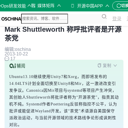
媒体矩阵
vOps研发效能
开源中国APP
切
登录
Mark Shuttleworth 称呼批评者是开源
茶党
编辑:oschina
2013-10-22
17
复制
Ubuntu13.10继续使用Unity7和Xorg，而即将发布的
14.04LTS计划全面切换至Unity8和Mir，这一激进改变引
发争议。Canonica因Mir项目与systemd等项目产生冲突，
其创始人Shuttleworth将批评者称为“开源茶党”，指责其动
机不纯。Systemd作者Poettering反驳称指控不公平，认为
批评或能促进Wayland开发。该“茶党”术语源自美国保守
派政治运动，与当前开源领域的技术路线争论形成讽刺性
对比。