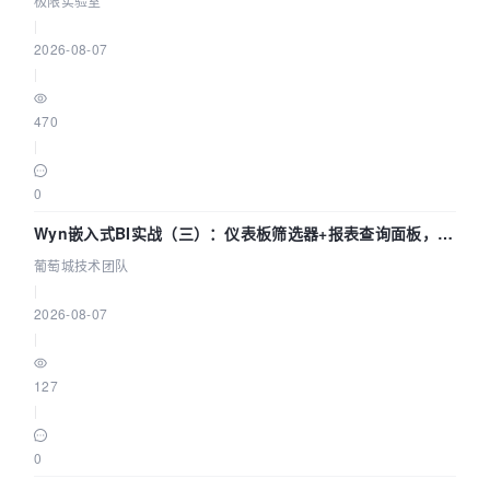
极限实验室
|
2026-08-07
|
470
|
0
Wyn嵌入式BI实战（三）：仪表板筛选器+报表查询面板，参
数联动全闭环
葡萄城技术团队
|
2026-08-07
|
127
|
0