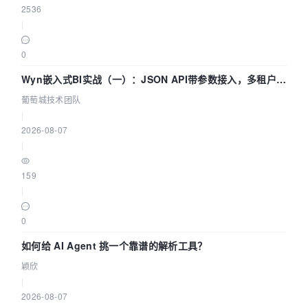
2536
|
0
Wyn嵌入式BI实战（一）：JSON API带参数接入，多租户数
据源配置指南 | 葡萄城技术团队
葡萄城技术团队
|
2026-08-07
|
159
|
0
如何给 AI Agent 挑一个靠谱的解析工具？
颖欣
|
2026-08-07