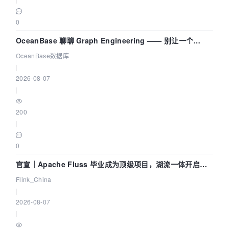
0
OceanBase 聊聊 Graph Engineering —— 别让一个
Agent 既当运动员又
OceanBase数据库
|
2026-08-07
|
200
|
0
官宣｜Apache Fluss 毕业成为顶级项目，湖流一体开启
Agentic Lake 全面实时化时代
Flink_China
|
2026-08-07
|