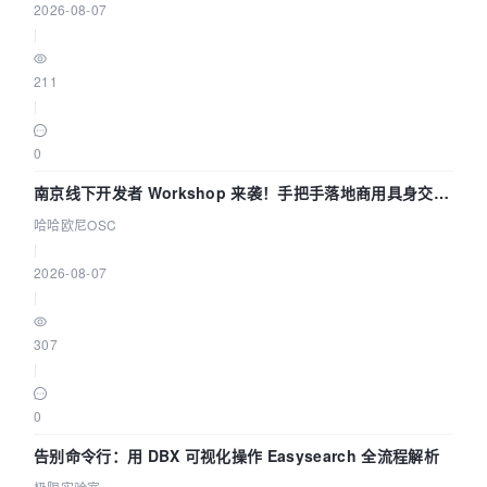
2026-08-07
|
211
|
0
南京线下开发者 Workshop 来袭！手把手落地商用具身交互
智能 Agent 应用
哈哈欧尼OSC
|
2026-08-07
|
307
|
0
告别命令行：用 DBX 可视化操作 Easysearch 全流程解析