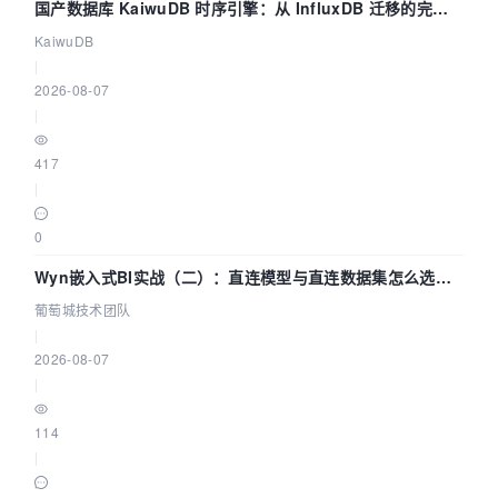
国产数据库 KaiwuDB 时序引擎：从 InfluxDB 迁移的完整
技术路径
KaiwuDB
|
2026-08-07
|
417
|
0
Wyn嵌入式BI实战（二）：直连模型与直连数据集怎么选，
参数为什么不生效？| 葡萄城技术团队
葡萄城技术团队
|
2026-08-07
|
114
|