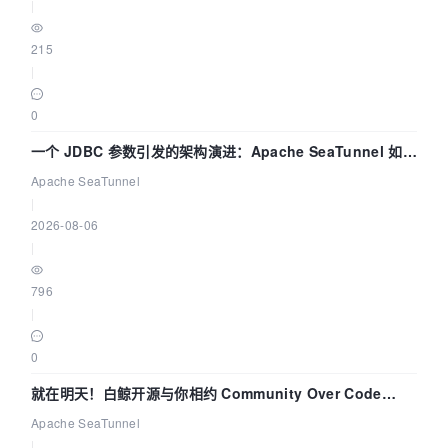
|
215
|
0
一个 JDBC 参数引发的架构演进：Apache SeaTunnel 如何
解决数据同步中的“定时 Flush”难题
Apache SeaTunnel
|
2026-08-06
|
796
|
0
就在明天！白鲸开源与你相约 Community Over Code
Asia 2026 主题演讲！
Apache SeaTunnel
|