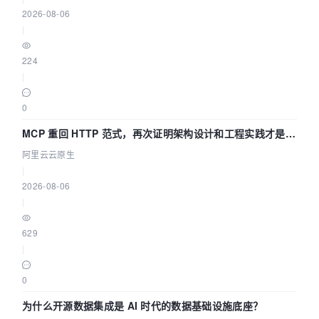
2026-08-06
|
224
|
0
MCP 重回 HTTP 范式，再次证明架构设计和工程实践才是稀
缺资源
阿里云云原生
|
2026-08-06
|
629
|
0
为什么开源数据集成是 AI 时代的数据基础设施底座？