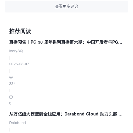
查看更多评论
推荐阅读
直播预告｜PG 30 周年系列直播第六期：中国开发者与PG内
核——我们改得动吗？我们贡献了什么？
IvorySQL
|
2026-08-07
|
224
|
0
从万亿级大模型到全线应用：Databend Cloud 助力头部 AI
企业构建全链路 Trace 数据管道
Databend
|