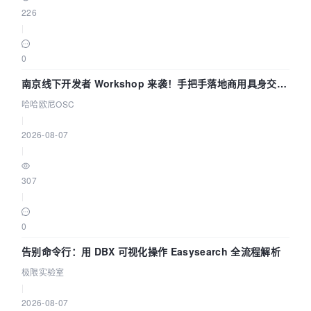
226
|
0
南京线下开发者 Workshop 来袭！手把手落地商用具身交互
智能 Agent 应用
哈哈欧尼OSC
|
2026-08-07
|
307
|
0
告别命令行：用 DBX 可视化操作 Easysearch 全流程解析
极限实验室
|
2026-08-07