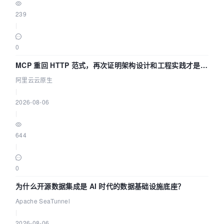
239
|
0
MCP 重回 HTTP 范式，再次证明架构设计和工程实践才是稀
缺资源
阿里云云原生
|
2026-08-06
|
644
|
0
为什么开源数据集成是 AI 时代的数据基础设施底座？
Apache SeaTunnel
|
2026-08-06