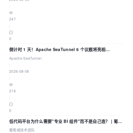
|
247
|
0
倒计时 1 天！Apache SeaTunnel 6 个议题将亮相
Community Over Code Asia 2026
Apache SeaTunnel
|
2026-08-06
|
218
|
0
低代码平台为什么需要"专业 BI 组件"而不是自己造？ | 葡萄
城技术团队
葡萄城技术团队