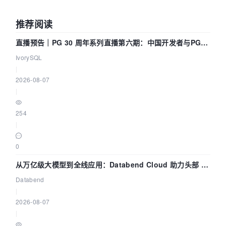
推荐阅读
直播预告｜PG 30 周年系列直播第六期：中国开发者与PG内
核——我们改得动吗？我们贡献了什么？
IvorySQL
|
2026-08-07
|
254
|
0
从万亿级大模型到全线应用：Databend Cloud 助力头部 AI
企业构建全链路 Trace 数据管道
Databend
|
2026-08-07
|