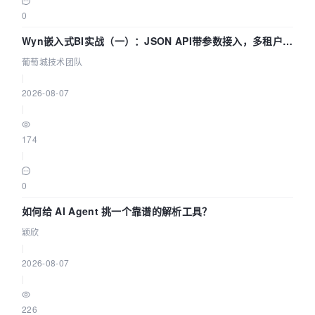
0
Wyn嵌入式BI实战（一）：JSON API带参数接入，多租户数
据源配置指南 | 葡萄城技术团队
葡萄城技术团队
|
2026-08-07
|
174
|
0
如何给 AI Agent 挑一个靠谱的解析工具？
颖欣
|
2026-08-07
|
226