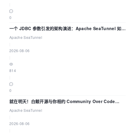
|
0
一个 JDBC 参数引发的架构演进：Apache SeaTunnel 如何
解决数据同步中的“定时 Flush”难题
Apache SeaTunnel
|
2026-08-06
|
814
|
0
就在明天！白鲸开源与你相约 Community Over Code
Asia 2026 主题演讲！
Apache SeaTunnel
|
2026-08-06
|