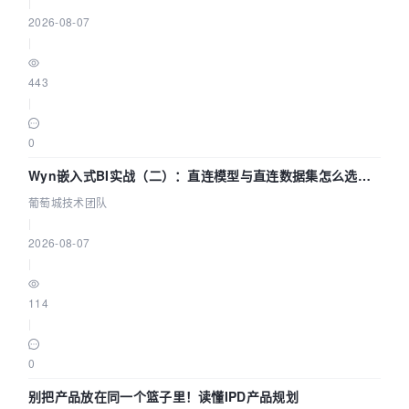
|
2026-08-07
|
443
|
0
Wyn嵌入式BI实战（二）：直连模型与直连数据集怎么选，
参数为什么不生效？| 葡萄城技术团队
葡萄城技术团队
|
2026-08-07
|
114
|
0
别把产品放在同一个篮子里！读懂IPD产品规划