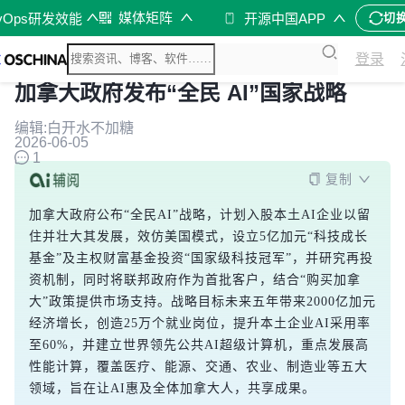
媒体矩阵
vOps研发效能
开源中国APP
切
登录
加拿大政府发布“全民 AI”国家战略
编辑:白开水不加糖
2026-06-05
1
复制
加拿大政府公布“全民AI”战略，计划入股本土AI企业以留
住并壮大其发展，效仿美国模式，设立5亿加元“科技成长
基金”及主权财富基金投资“国家级科技冠军”，并研究再投
资机制，同时将联邦政府作为首批客户，结合“购买加拿
大”政策提供市场支持。战略目标未来五年带来2000亿加元
经济增长，创造25万个就业岗位，提升本土企业AI采用率
至60%，并建立世界领先公共AI超级计算机，重点发展高
性能计算，覆盖医疗、能源、交通、农业、制造业等五大
领域，旨在让AI惠及全体加拿大人，共享成果。