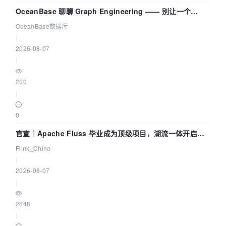
OceanBase 聊聊 Graph Engineering —— 别让一个
Agent 既当运动员又
OceanBase数据库
|
2026-08-07
|
200
|
0
官宣｜Apache Fluss 毕业成为顶级项目，湖流一体开启
Agentic Lake 全面实时化时代
Flink_China
|
2026-08-07
|
2648
|