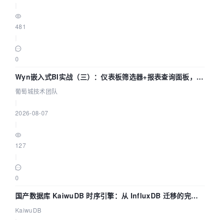
|
481
|
0
Wyn嵌入式BI实战（三）：仪表板筛选器+报表查询面板，参
数联动全闭环
葡萄城技术团队
|
2026-08-07
|
127
|
0
国产数据库 KaiwuDB 时序引擎：从 InfluxDB 迁移的完整
技术路径
KaiwuDB