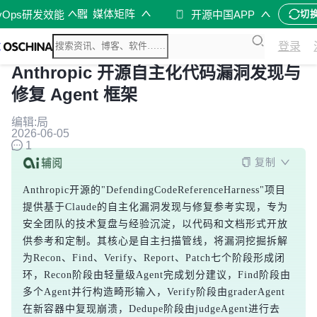
媒体矩阵
vOps研发效能
开源中国APP
切
登录
Anthropic 开源自主化代码漏洞发现与
修复 Agent 框架
编辑:局
2026-06-05
1
复制
Anthropic开源的"DefendingCodeReferenceHarness"项目
提供基于Claude的自主化漏洞发现与修复参考实现，专为
安全团队的技术复盘与经验沉淀，以代码和文档形式开放
供参考和定制。其核心是自主扫描管线，将漏洞挖掘拆解
为Recon、Find、Verify、Report、Patch七个阶段形成闭
环，Recon阶段由轻量级Agent完成划分建议，Find阶段由
多个Agent并行构造畸形输入，Verify阶段由graderAgent
在新容器中复现崩溃，Dedupe阶段由judgeAgent进行去