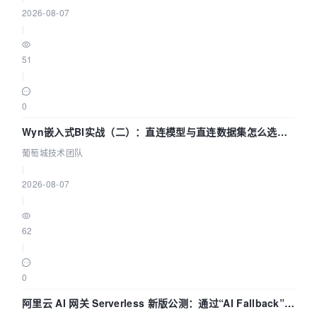
2026-08-07
|
51
|
0
Wyn嵌入式BI实战（二）：直连模型与直连数据集怎么选，
参数为什么不生效？| 葡萄城技术团队
葡萄城技术团队
|
2026-08-07
|
62
|
0
阿里云 AI 网关 Serverless 新版公测：通过“AI Fallback”与