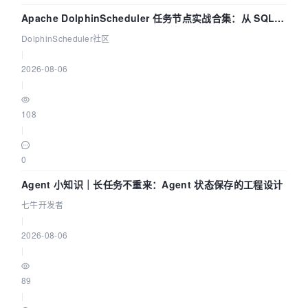
Apache DolphinScheduler 任务节点实战合集：从 SQL、
DataX 到 Spark、Flink 一次配置全打通
DolphinScheduler社区
|
2026-08-06
|
108
|
0
Agent 小知识｜长任务不重来：Agent 状态保存的工程设计
七牛开发者
|
2026-08-06
|
89
|