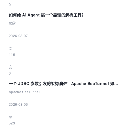
0
如何给 AI Agent 挑一个靠谱的解析工具？
颖欣
|
2026-08-07
|
116
|
0
一个 JDBC 参数引发的架构演进：Apache SeaTunnel 如何
解决数据同步中的“定时 Flush”难题
Apache SeaTunnel
|
2026-08-06
|
523