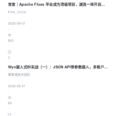
官宣｜Apache Fluss 毕业成为顶级项目，湖流一体开启
Agentic Lake 全面实时化时代
Flink_China
|
2026-08-07
|
892
|
0
Wyn嵌入式BI实战（一）：JSON API带参数接入，多租户数
据源配置指南 | 葡萄城技术团队
葡萄城技术团队
|
2026-08-07
|
69
|