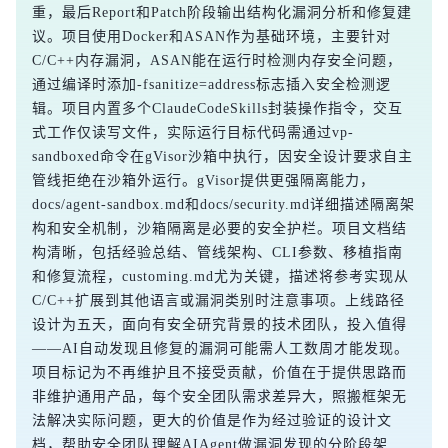
重，最后Report和Patch阶段输出结构化漏洞分析和修复建
议。项目使用Docker和ASAN作为基础环境，主要针对
C/C++内存漏洞，ASAN能在运行时检测内存安全问题，
通过编译时添加-fsanitize=address标志插入安全检测逻
辑。项目内置多个ClaudeCodeSkills封装操作指令，交互
式工作仅读写文件，实际运行目标代码需通过vp-
sandboxed命令在gVisor沙箱中执行，因安全设计要求自主
管线拒绝在沙箱外运行。gVisor提供更强隔离能力，
docs/agent-sandbox.md和docs/security.md详细描述隔离架
构和安全机制，沙箱隔离是必要的安全护栏。项目文档结
构清晰，包括经验总结、管线架构、CLI参数、移植指南
和修复流程，customing.md尤为关键，描述将参考实现从
C/C++扩展到其他语言或漏洞类别时注意事项。上线路径
设计为五天，面向有安全研究背景的技术团队，投入值得
——AI自动发现且修复的漏洞可能需人工数周才能发现。
项目标记为不再维护且不接受贡献，价值在于提供思路而
非维护通用产品，每个安全团队需求差异大，照搬框架无
法解决实际问题，更大的价值是作为经过验证的设计文
档，帮助安全团队理解AIAgent做漏洞发现的分阶段架