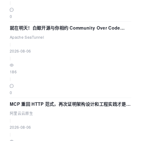
|
0
就在明天！白鲸开源与你相约 Community Over Code
Asia 2026 主题演讲！
Apache SeaTunnel
|
2026-08-06
|
186
|
0
MCP 重回 HTTP 范式，再次证明架构设计和工程实践才是稀
缺资源
阿里云云原生
|
2026-08-06
|