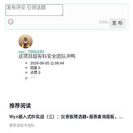
0/500
发 布
osc_7985430
这项目超有料安全团队冲鸭
2026-06-05 11:06:44
回复 0
点赞 0
推荐阅读
Wyn嵌入式BI实战（三）：仪表板筛选器+报表查询面板，参
数联动全闭环
葡萄城技术团队
|