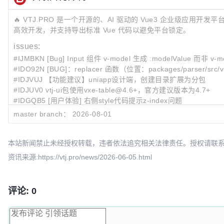
🔥 VTJ.PRO 是一个开源的、AI 驱动的 Vue3 企业级应用开
高效开发，并支持导出标准 Vue 代码以避免平台锁定。
issues:
#IJMBKN [Bug] Input 组件 v-model 生成 :modelValue 而
#IDO92N [BUG]：replacer 函数（位置：packages/parser/sr
#IDJVUJ 【功能建议】uniapp设计端，创建目录扩展为分包
#IDJUV0 vtj-ui包使用vxe-table@4.6+，官方建议版本为4.7+
#IDGQB5 [用户体验] 右侧style代码提示z-index问题
master branch：
2026-08-01
Last submit:
7ebf151c
!615
ci: commit
e8f129af
ci: 👷commit
本站新闻禁止未经授权转载，违者依法追究相关法律责任。授权请联系：oscbia
7fa3e1ff
ci: 👷commit
资讯来源:https://vtj.pro/news/2026-06-05.html
评论: 0