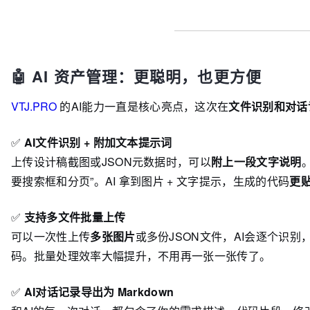
🤖 AI 资产管理：更聪明，也更方便
VTJ.PRO
的AI能力一直是核心亮点，这次在
文件识别和对话
✅
AI文件识别 + 附加文本提示词
上传设计稿截图或JSON元数据时，可以
附上一段文字说明
要搜索框和分页”。AI 拿到图片 + 文字提示，生成的代码
更
✅
支持多文件批量上传
可以一次性上传
多张图片
或多份JSON文件，AI会逐个识
码。批量处理效率大幅提升，不用再一张一张传了。
✅
AI对话记录导出为 Markdown