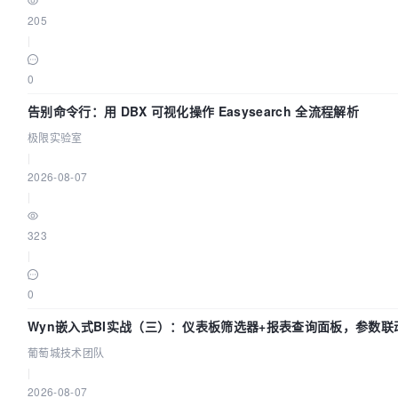
205
|
0
告别命令行：用 DBX 可视化操作 Easysearch 全流程解析
极限实验室
|
2026-08-07
|
323
|
0
Wyn嵌入式BI实战（三）：仪表板筛选器+报表查询面板，参数联
葡萄城技术团队
|
2026-08-07