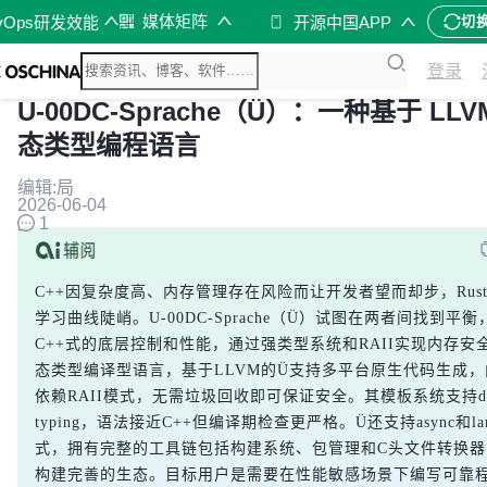
媒体矩阵
vOps研发效能
开源中国APP
切
登录
U-00DC-Sprache（Ü）：一种基于 LLV
态类型编程语言
编辑:局
2026-06-04
1
C++因复杂度高、内存管理存在风险而让开发者望而却步，Rus
学习曲线陡峭。U-00DC-Sprache（Ü）试图在两者间找到平
C++式的底层控制和性能，通过强类型系统和RAII实现内存安
态类型编译型语言，基于LLVM的Ü支持多平台原生代码生成
依赖RAII模式，无需垃圾回收即可保证安全。其模板系统支持duc
typing，语法接近C++但编译期检查更严格。Ü还支持async和la
式，拥有完整的工具链包括构建系统、包管理和C头文件转换器
构建完善的生态。目标用户是需要在性能敏感场景下编写可靠