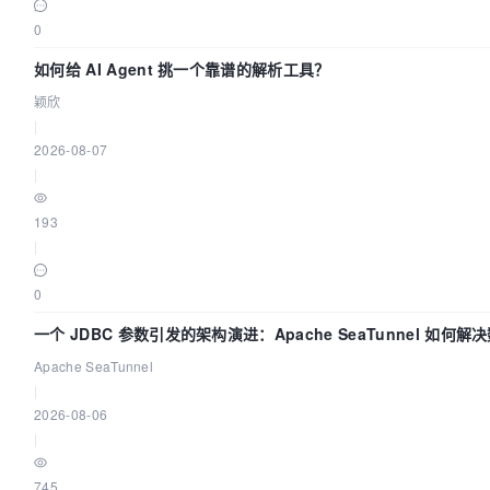
0
如何给 AI Agent 挑一个靠谱的解析工具？
颖欣
|
2026-08-07
|
193
|
0
一个 JDBC 参数引发的架构演进：Apache SeaTunnel 如何解
中的“定时 Flush”难题
Apache SeaTunnel
|
2026-08-06
|
745