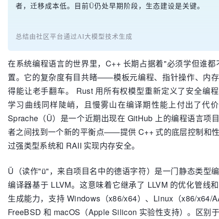
者，迁移成本低。目前Ü仍处早期阶段，生态建设是关键。
总结由社区平台通过AI大模型技术生成
在系统编程语言的世界里，C++ 长期占据着"必须学但谁都
置。它的复杂度有目共睹——模板元编程、指针操作、内
得能让老手翻车。 Rust 用所有权模型重新定义了安全编
学习曲线同样陡峭，且慢雾山在编译期性能上付出了代价。U
Sprache（Ü）是一个近期出现在 GitHub 上的编程语言
者之间找到一个新的平衡点——提供 C++ 式的底层控制和
过强类型系统和 RAII 实现内存安全。
Ü（读作"ü"，来自项目名中的德语字符）是一门静态类型
编译器基于 LLVM。这意味着它继承了 LLVM 的优化管线
生成能力，支持 Windows（x86/x64）、Linux（x86/x64/A
FreeBSD 和 macOS（Apple Silicon 实验性支持）。