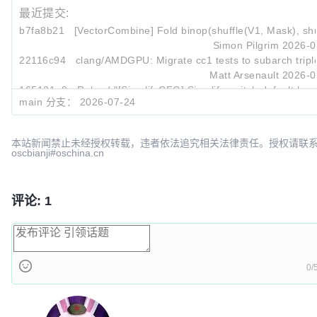
最近提交:
b7fa8b21
[VectorCombine] Fold binop(shuffle(V1, Mask), shuf
Simon Pilgrim
2026-0
22116c94
clang/AMDGPU: Migrate cc1 tests to subarch triples
Matt Arsenault
2026-0
165121e8
Reland "[SimplifyCFG] Simplify switch default bra
main 分支：
2026-07-24
Sayan Sivakumaran
2026-0
本站新闻禁止未经授权转载，违者依法追究相关法律责任。授权请联
oscbianji#oschina.cn
评论: 1
0/