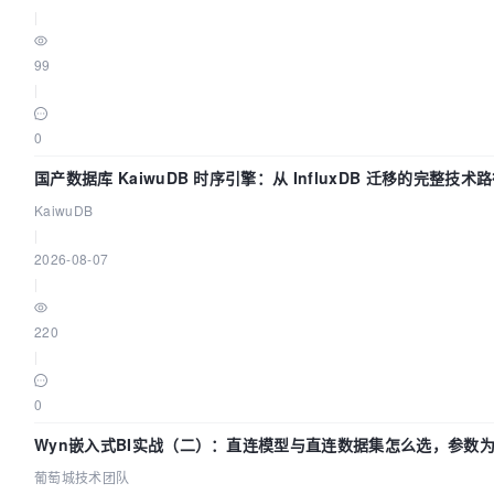
|
99
|
0
国产数据库 KaiwuDB 时序引擎：从 InfluxDB 迁移的完整技术
KaiwuDB
|
2026-08-07
|
220
|
0
Wyn嵌入式BI实战（二）：直连模型与直连数据集怎么选，参数
效？| 葡萄城技术团队
葡萄城技术团队