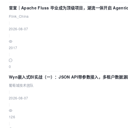
官宣｜Apache Fluss 毕业成为顶级项目，湖流一体开启 Agentic 
面实时化时代
Flink_China
|
2026-08-07
|
2017
|
0
Wyn嵌入式BI实战（一）：JSON API带参数接入，多租户数据源
葡萄城技术团队
葡萄城技术团队
|
2026-08-07
|
126
|