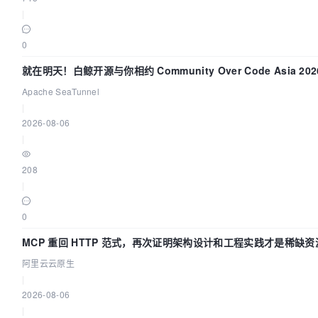
|
0
就在明天！白鲸开源与你相约 Community Over Code Asia 20
讲！
Apache SeaTunnel
|
2026-08-06
|
208
|
0
MCP 重回 HTTP 范式，再次证明架构设计和工程实践才是稀缺资
阿里云云原生
|
2026-08-06
|