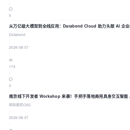
|
0
从万亿级大模型到全线应用：Databend Cloud 助力头部 AI 企
路 Trace 数据管道
Databend
|
2026-08-07
|
174
|
0
南京线下开发者 Workshop 来袭！手把手落地商用具身交互智能 A
用
哈哈欧尼OSC
|
2026-08-07
|