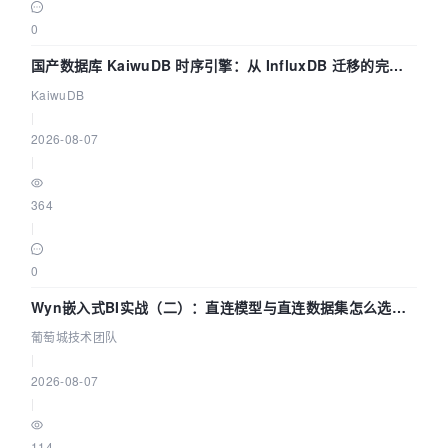
0
国产数据库 KaiwuDB 时序引擎：从 InfluxDB 迁移的完整
技术路径
KaiwuDB
|
2026-08-07
|
364
|
0
Wyn嵌入式BI实战（二）：直连模型与直连数据集怎么选，
参数为什么不生效？| 葡萄城技术团队
葡萄城技术团队
|
2026-08-07
|
114