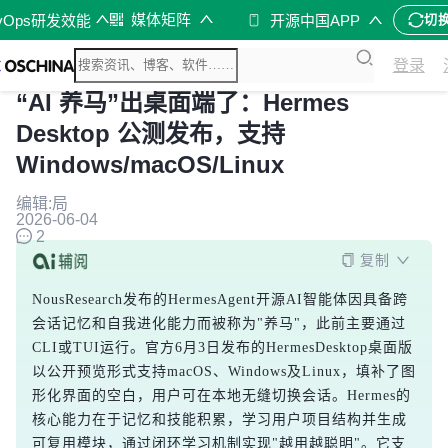
媒体矩阵
vOps研发效能
开源中国APP
切
登录
“AI 养马”出桌面端了：Hermes
Desktop 公测发布，支持
Windows/macOS/Linux
编辑:局
2026-06-04
2
复制
NousResearch发布的HermesAgent开源AI智能体因具备跨
会话记忆和自我进化能力而被称为"养马"，此前主要通过
CLI或TUI运行。官方6月3日发布的HermesDesktop桌面版
以公开预览形式支持macOS、Windows及Linux，填补了图
形化界面的空白，用户可在本地无缝切换会话。Hermes的
核心能力在于记忆和技能积累，学习用户项目结构并生成
可复用模块，通过闭环学习机制实现"越用越聪明"。它支