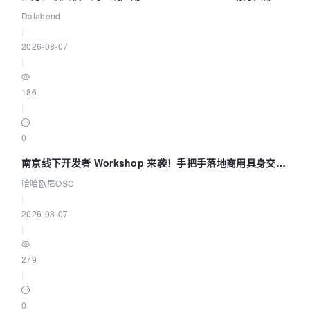
企业构建全链路 Trace 数据管道
Databend
|
2026-08-07
|
186
|
0
南京线下开发者 Workshop 来袭！手把手落地商用具身交互
智能 Agent 应用
哈哈欧尼OSC
|
2026-08-07
|
279
|
0