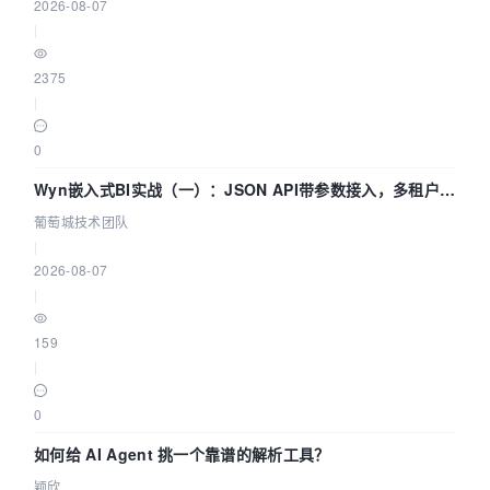
2026-08-07
|
2375
|
0
Wyn嵌入式BI实战（一）：JSON API带参数接入，多租户数
据源配置指南 | 葡萄城技术团队
葡萄城技术团队
|
2026-08-07
|
159
|
0
如何给 AI Agent 挑一个靠谱的解析工具？
颖欣