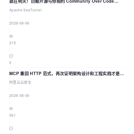
就在明天！白鲸开源与你相约 Community Over Code
Asia 2026 主题演讲！
Apache SeaTunnel
|
2026-08-06
|
215
|
0
MCP 重回 HTTP 范式，再次证明架构设计和工程实践才是稀
缺资源
阿里云云原生
|
2026-08-06
|
591
|