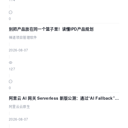
|
0
别把产品放在同一个篮子里！读懂IPD产品规划
禅道项目管理软件
|
2026-08-07
|
127
|
0
阿里云 AI 网关 Serverless 新版公测：通过“AI Fallback”与
拓扑可视化构建 AI 流量治理底座
阿里云云原生
|
2026-08-07
|