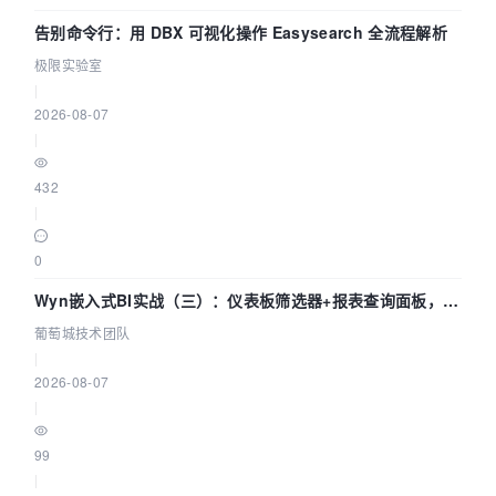
告别命令行：用 DBX 可视化操作 Easysearch 全流程解析
极限实验室
|
2026-08-07
|
432
|
0
Wyn嵌入式BI实战（三）：仪表板筛选器+报表查询面板，参
数联动全闭环
葡萄城技术团队
|
2026-08-07
|
99
|