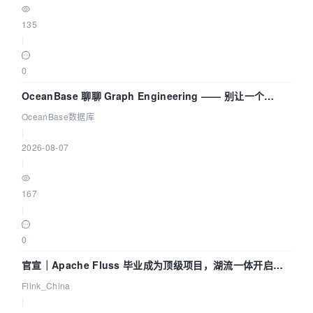
135
|
0
OceanBase 聊聊 Graph Engineering —— 别让一个
Agent 既当运动员又
OceanBase数据库
|
2026-08-07
|
167
|
0
官宣｜Apache Fluss 毕业成为顶级项目，湖流一体开启
Agentic Lake 全面实时化时代
Flink_China
|