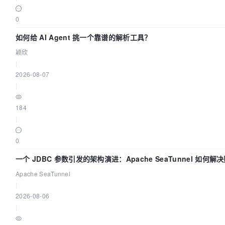
0
如何给 AI Agent 挑一个靠谱的解析工具？
颖欣
|
2026-08-07
|
184
|
0
一个 JDBC 参数引发的架构演进：Apache SeaTunnel 如何
“定时 Flush”难题
Apache SeaTunnel
|
2026-08-06
|