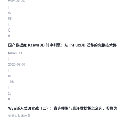
2026-08-07
|
88
|
0
国产数据库 KaiwuDB 时序引擎：从 InfluxDB 迁移的完整技术
KaiwuDB
|
2026-08-07
|
198
|
0
Wyn嵌入式BI实战（二）：直连模型与直连数据集怎么选，参数为
葡萄城技术团队
葡萄城技术团队