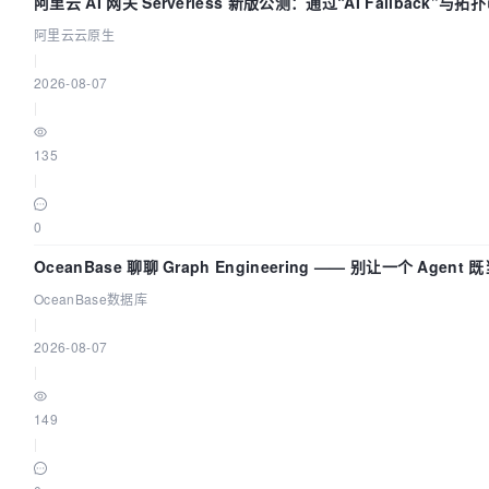
阿里云 AI 网关 Serverless 新版公测：通过“AI Fallback”与
流量治理底座
阿里云云原生
|
2026-08-07
|
135
|
0
OceanBase 聊聊 Graph Engineering —— 别让一个 Agen
OceanBase数据库
|
2026-08-07
|
149
|