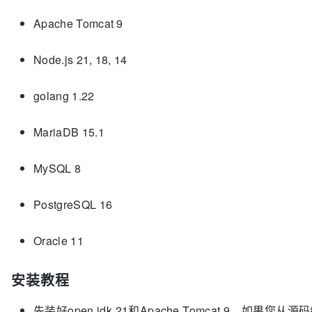
Apache Tomcat 9
Node.js 21, 18, 14
golang 1.22
MariaDB 15.1
MySQL 8
PostgreSQL 16
Oracle 11
安装教程
先装好open jdk 21和Apache Tomcat 9，如果您