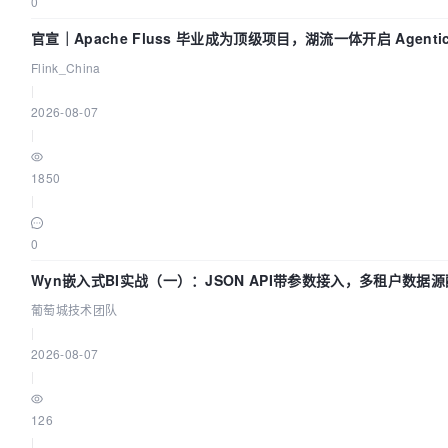
0
官宣｜Apache Fluss 毕业成为顶级项目，湖流一体开启 Agentic
时化时代
Flink_China
|
2026-08-07
|
1850
|
0
Wyn嵌入式BI实战（一）：JSON API带参数接入，多租户数据源
城技术团队
葡萄城技术团队
|
2026-08-07
|
126
|