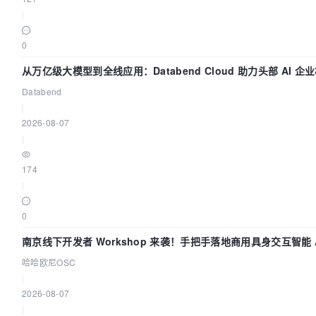
|
0
从万亿级大模型到全线应用：Databend Cloud 助力头部 AI 
Trace 数据管道
Databend
|
2026-08-07
|
174
|
0
南京线下开发者 Workshop 来袭！手把手落地商用具身交互智能 A
哈哈欧尼OSC
|
2026-08-07
|