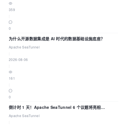
359
|
0
为什么开源数据集成是 AI 时代的数据基础设施底座？
Apache SeaTunnel
|
2026-08-06
|
161
|
0
倒计时 1 天！Apache SeaTunnel 6 个议题将亮相
Community Over Code Asia 2026
Apache SeaTunnel
|