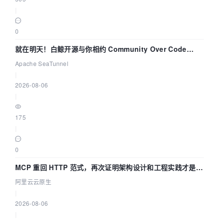
|
0
就在明天！白鲸开源与你相约 Community Over Code
Asia 2026 主题演讲！
Apache SeaTunnel
|
2026-08-06
|
175
|
0
MCP 重回 HTTP 范式，再次证明架构设计和工程实践才是稀
缺资源
阿里云云原生
|
2026-08-06
|