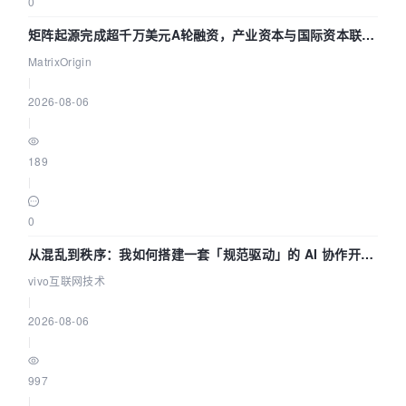
0
矩阵起源完成超千万美元A轮融资，产业资本与国际资本联手
押注企业级AI基础设施赛道
MatrixOrigin
|
2026-08-06
|
189
|
0
从混乱到秩序：我如何搭建一套「规范驱动」的 AI 协作开发
体系
vivo互联网技术
|
2026-08-06
|
997
|