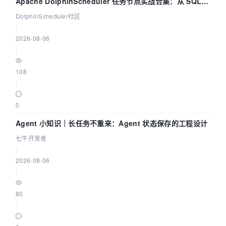
Apache DolphinScheduler 任务节点实战合集：从 SQL、
DataX 到 Spark、Flink 一次配置全打通
DolphinScheduler社区
|
2026-08-06
|
108
|
0
Agent 小知识｜长任务不重来：Agent 状态保存的工程设计
七牛开发者
|
2026-08-06
|
80
|