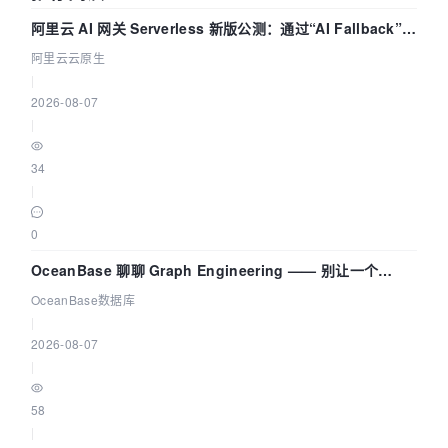
阿里云 AI 网关 Serverless 新版公测：通过“AI Fallback”与
拓扑可视化构建 AI 流量治理底座
阿里云云原生
|
2026-08-07
|
34
|
0
OceanBase 聊聊 Graph Engineering —— 别让一个
Agent 既当运动员又
OceanBase数据库
|
2026-08-07
|
58
|