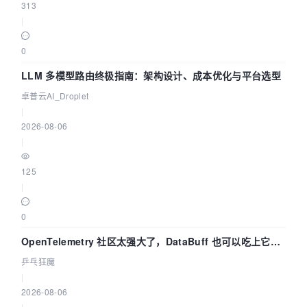
313
|
0
LLM 多模型路由终极指南：架构设计、成本优化与平台选型
卓普云AI_Droplet
|
2026-08-06
|
125
|
0
OpenTelemetry 社区太强大了，DataBuff 也可以吃上它的
eBPF 链路了
乒乓狂魔
|
2026-08-06
|