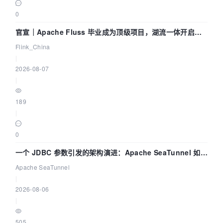
0
官宣｜Apache Fluss 毕业成为顶级项目，湖流一体开启
Agentic Lake 全面实时化时代
Flink_China
|
2026-08-07
|
189
|
0
一个 JDBC 参数引发的架构演进：Apache SeaTunnel 如何
解决数据同步中的“定时 Flush”难题
Apache SeaTunnel
|
2026-08-06
|
505