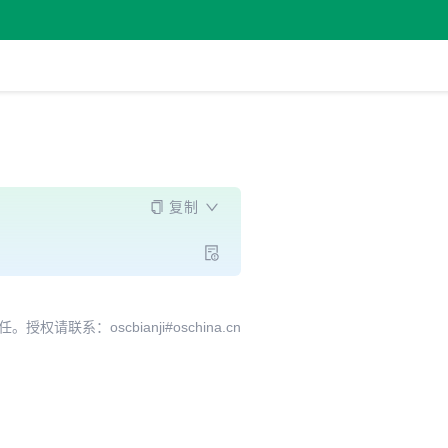
复制
系：oscbianji#oschina.cn