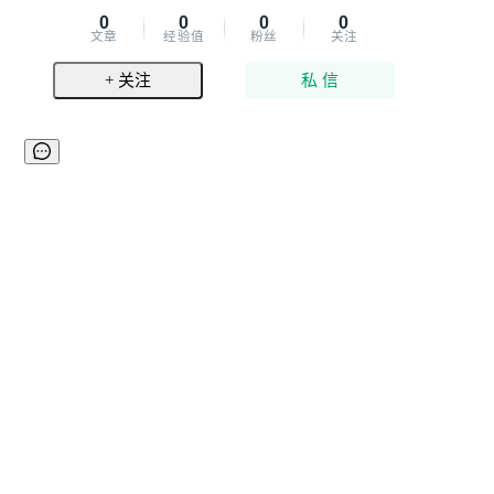
0
0
0
0
文章
经验值
粉丝
关注
+ 关注
私 信