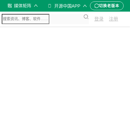
媒体矩阵
开源中国APP
切换老版本
登录
注册